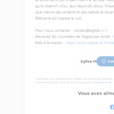
et les enfants qui criaient dans le temple: «Glo
qu'ils disent?» «Oui, leur répondit Jésus. N'av
que même des enfants et des bébés te louent”?» 
Béthanie où il passa la nuit.
Pour nous contacter : contact@eglise
-m.fr
Recevez les nouvelles de l'église par email :
Kids à la maison :
https://www.eglise-m.fr/kid
Eglise M
S'a
TopChrétien est une plate-forme diffuseur de contenu de partenaires de
problème technique, merci de nous le signaler en
cliquant sur ce lien
.
Vous avez aimé