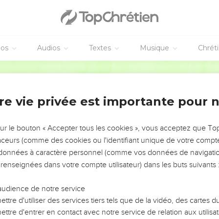
éos
Audios
Textes
Musique
Chrét
re vie privée est importante pour 
NEMENT DE L’ANNÉE !
ÉVITER LES VOTRES ?
sur le bouton « Accepter tous les cookies », vous acceptez que T
traceurs (comme des cookies ou l'identifiant unique de votre compte 
tes, leur impact, leur foi ou leur vision. Mais on voit
s données à caractère personnel (comme vos données de navigatio
fficiles qu'ils ont traversés, alors même que ce sont
 renseignées dans votre compte utilisateur) dans les buts suivants 
audience de notre service
s, et responsables reviennent sur les erreurs
 avancer avec plus de sagesse afin que leurs erreurs
ttre d'utiliser des services tiers tels que de la vidéo, des cartes
un ministère, une équipe, un groupe ou une famille,
ttre d'entrer en contact avec notre service de relation aux utilisat