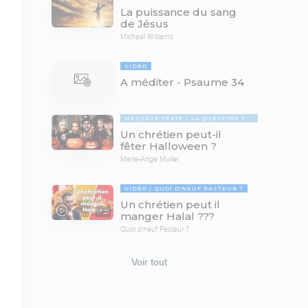
La puissance du sang
de Jésus
Michaël Williams
VIDÉO
A méditer - Psaume 34
MESSAGE TEXTE
LA QUESTION TABOUE
Un chrétien peut-il
fêter Halloween ?
Marie-Ange Muller
VIDÉO
QUOI D'NEUF PASTEUR ?
Un chrétien peut il
17:21
manger Halal ???
Quoi d'neuf Pasteur ?
Voir tout