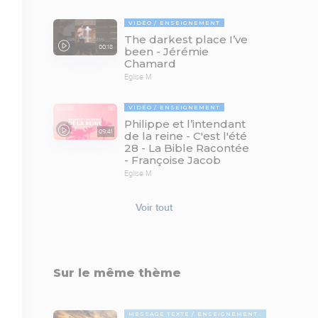
VIDÉO
ENSEIGNEMENT
The darkest place I’ve
00:18
been - Jérémie
Chamard
Eglise M
VIDÉO
ENSEIGNEMENT
Philippe et l’intendant
09:41
de la reine - C'est l'été
28 - La Bible Racontée
- Françoise Jacob
Eglise M
Voir tout
Sur le même thème
MESSAGE TEXTE
ENSEIGNEMENTS BIBLIQUES