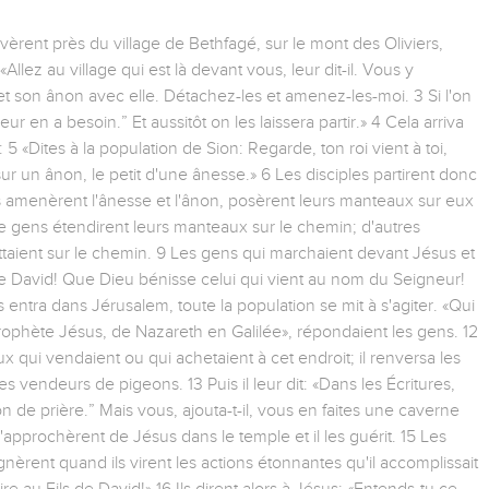
vèrent près du village de Bethfagé, sur le mont des Oliviers,
lez au village qui est là devant vous, leur dit-il. Vous y
t son ânon avec elle. Détachez-les et amenez-les-moi. 3 Si l'on
 en a besoin.” Et aussitôt on les laissera partir.» 4 Cela arriva
5 «Dites à la population de Sion: Regarde, ton roi vient à toi,
r un ânon, le petit d'une ânesse.» 6 Les disciples partirent donc
Ils amenèrent l'ânesse et l'ânon, posèrent leurs manteaux sur eux
e gens étendirent leurs manteaux sur le chemin; d'autres
taient sur le chemin. 9 Les gens qui marchaient devant Jésus et
s de David! Que Dieu bénisse celui qui vient au nom du Seigneur!
entra dans Jérusalem, toute la population se mit à s'agiter. «Qui
rophète Jésus, de Nazareth en Galilée», répondaient les gens. 12
 qui vendaient ou qui achetaient à cet endroit; il renversa les
s vendeurs de pigeons. 13 Puis il leur dit: «Dans les Écritures,
de prière.” Mais vous, ajouta-t-il, vous en faites une caverne
approchèrent de Jésus dans le temple et il les guérit. 15 Les
ignèrent quand ils virent les actions étonnantes qu'il accomplissait