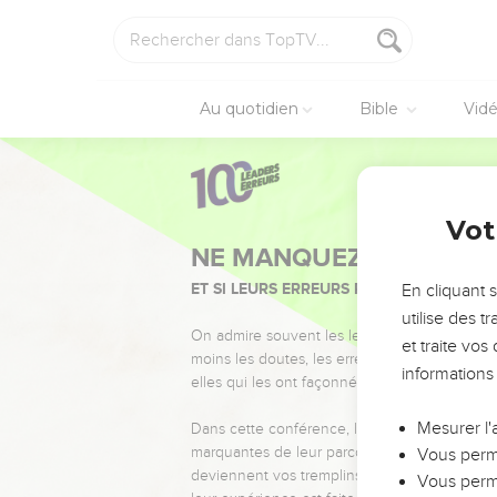
Au quotidien
Bible
Vid
Vot
NE MANQUEZ PAS L’ÉVÉ
ET SI LEURS ERREURS POUVAIENT VOUS 
En cliquant 
utilise des 
On admire souvent les leaders pour leurs réussi
et traite vo
moins les doutes, les erreurs et les saisons di
informations
elles qui les ont façonnés.
Mesurer l'
Dans cette conférence, leaders, entrepreneur
marquantes de leur parcours et les clés pour
Vous perme
deviennent vos tremplins. Que vous guidiez 
Vous perme