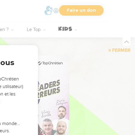
Faire un don
ien ?
Le Top
FERMER
nous
opChrétien
utilisateur)
n et les
:
 du monde…
eurs.