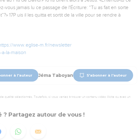
ire au Fils de David!» 16 Ils dirent alors à Jésus: «Entends-tu ce
ez-vous jamais lu ce passage de l'Écriture: “Tu as fait en sorte
17P uis il les quitta et sortit de la ville pour se rendre à
https://www.eglise-m.fr/newsletter
s-a-la-maison
Jéma Taboyan
bonner à l'auteur
S'abonner à l'auteur
 qualité sélectionnés. Toutefois, si vous veniez à trouver un contenu vidéo illicite ou avec un
 ? Partagez autour de vous !