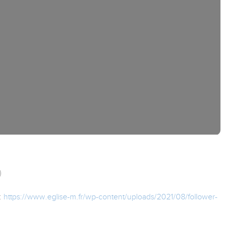
)
:
https://www.eglise-m.fr/wp-content/uploads/2021/08/follower-