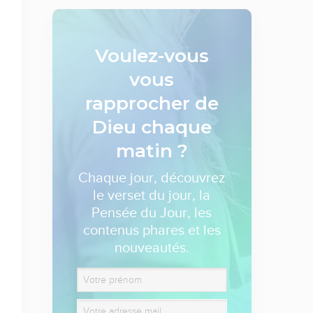
Voulez-vous
vous
rapprocher de
Dieu
chaque
matin ?
Chaque jour, découvrez
le verset du jour, la
Pensée du Jour, les
contenus phares et les
nouveautés.