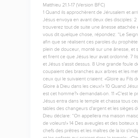
Matthieu 21.1-17 (Version BFC)
1 Quand ils approchèrent de Jérusalem et arri
Jésus envoya en avant deux des disciples: 2 «Al
trouverez tout de suite une ânesse attachée e
vous dit quelque chose, répondez: “Le Seigneur
afin que se réalisent ces paroles du prophète: 
plein de douceur, monté sur une ânesse, et su
et firent ce que Jésus leur avait ordonné. 7 
et Jésus s'assit dessus. 8 Une grande foule d
coupaient des branches aux arbres et les met
ceux qui le suivaient criaient: «Gloire au Fil
Gloire à Dieu dans les cieux!» 10 Quand Jésus 
est cet homme?» demandait-on. 11 «C'est le p
Jésus entra dans le temple et chassa tous ceux
tables des changeurs d'argent et les sièges de
Dieu déclare: “On appellera ma maison maison 
de voleurs!» 14 Des aveugles et des boiteux s'
chefs des prêtres et les maîtres de la loi s'ind