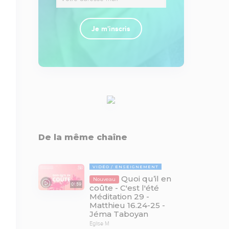
Je m'inscris
De la même chaîne
VIDÉO
ENSEIGNEMENT
Quoi qu’il en
Nouveau
01:59
coûte - C'est l'été
Méditation 29 -
Matthieu 16.24-25 -
Jéma Taboyan
Eglise M