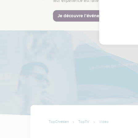
leur expérience est faite pour vous.
Je découvre l’événement
TopChrétien
TopTV
Vidéo