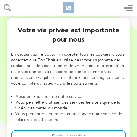
Votre vie privée est importante
pour nous
NE MANQUEZ PAS L’ÉVÉNEMENT
En cliquant sur le bouton « Accepter tous les cookies », vous
DE L’ANNÉE !
acceptez que TopChrétien utilise des traceurs (comme des
cookies ou l'identifiant unique de votre compte utilisateur) et
ET SI LEURS ERREURS POUVAIENT VOUS ÉVITER LES
traite vos données à caractère personnel (comme vos
VOTRES ?
données de navigation et les informations renseignées dans
votre compte utilisateur) dans les buts suivants :
On admire souvent les leaders pour leurs réussites, leur impact,
leur foi ou leur vision. Mais on voit moins les doutes, les erreurs
Mesurer l'audience de notre service
Vous permettre d'utiliser des services tiers tels que de la
et les saisons difficiles qu'ils ont traversés, alors même que ce
vidéo, des cartes du monde…
sont elles qui les ont façonnés.
Vous permettre d'entrer en contact avec notre service de
relation aux utilisateurs.
Dans cette conférence, leaders, entrepreneurs, et responsables
reviennent sur les erreurs marquantes de leur parcours et les
clés pour avancer avec plus de sagesse afin que leurs erreurs
Choisir mes cookies