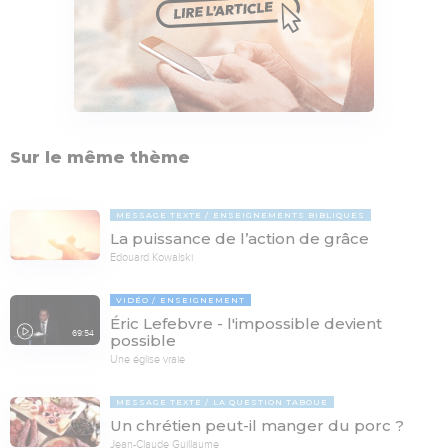
Sur le même thème
MESSAGE TEXTE
ENSEIGNEMENTS BIBLIQUES
La puissance de l’action de grâce
Edouard Kowalski
VIDÉO
ENSEIGNEMENT
Éric Lefebvre - l'impossible devient
69:54
possible
Une église vraie
MESSAGE TEXTE
LA QUESTION TABOUE
Un chrétien peut-il manger du porc ?
Jean-Claude Guillaume