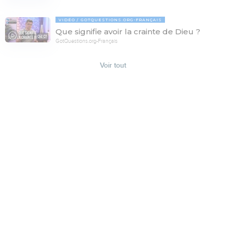
VIDÉO
GOTQUESTIONS.ORG-FRANÇAIS
Que signifie avoir la crainte de Dieu ?
04:01
GotQuestions.org-Français
Voir tout