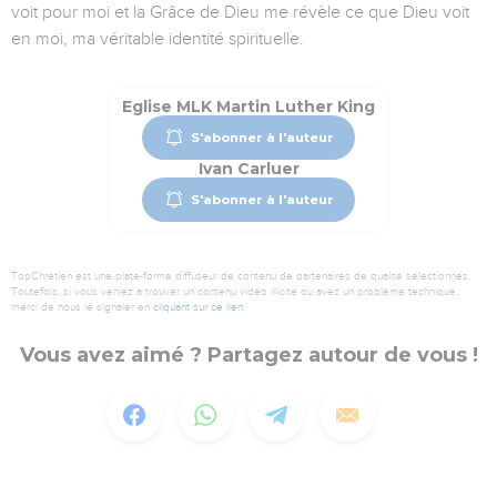
voit pour moi et la Grâce de Dieu me révèle ce que Dieu voit
en moi, ma véritable identité spirituelle.
Eglise MLK Martin Luther King
S'abonner à l'auteur
Ivan Carluer
S'abonner à l'auteur
TopChrétien est une plate-forme diffuseur de contenu de partenaires de qualité sélectionnés.
Toutefois, si vous veniez à trouver un contenu vidéo illicite ou avec un problème technique,
merci de nous le signaler en
cliquant sur ce lien
.
Vous avez aimé ? Partagez autour de vous !