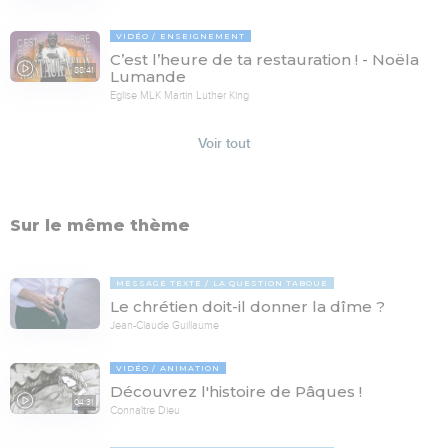
VIDÉO
ENSEIGNEMENT
C’est l’heure de ta restauration ! - Noëla
88:41
Lumande
Eglise MLK Martin Luther King
Voir tout
Sur le même thème
MESSAGE TEXTE
LA QUESTION TABOUE
Le chrétien doit-il donner la dîme ?
Jean-Claude Guillaume
VIDÉO
ANIMATION
Découvrez l'histoire de Pâques !
04:31
Connaître Dieu