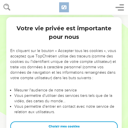
Votre vie privée est importante
pour nous
NE MANQUEZ PAS L’ÉVÉNEMENT
En cliquant sur le bouton « Accepter tous les cookies », vous
DE L’ANNÉE !
acceptez que TopChrétien utilise des traceurs (comme des
cookies ou l'identifiant unique de votre compte utilisateur) et
ET SI LEURS ERREURS POUVAIENT VOUS ÉVITER LES
traite vos données à caractère personnel (comme vos
VOTRES ?
données de navigation et les informations renseignées dans
votre compte utilisateur) dans les buts suivants :
On admire souvent les leaders pour leurs réussites, leur impact,
leur foi ou leur vision. Mais on voit moins les doutes, les erreurs
Mesurer l'audience de notre service
Vous permettre d'utiliser des services tiers tels que de la
et les saisons difficiles qu'ils ont traversés, alors même que ce
vidéo, des cartes du monde…
sont elles qui les ont façonnés.
Vous permettre d'entrer en contact avec notre service de
relation aux utilisateurs.
Dans cette conférence, leaders, entrepreneurs, et responsables
reviennent sur les erreurs marquantes de leur parcours et les
clés pour avancer avec plus de sagesse afin que leurs erreurs
Choisir mes cookies