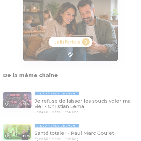
De la même chaîne
VIDÉO
ENSEIGNEMENT
Je refuse de laisser les soucis voler ma
80:04
vie ! - Christian Lema
Eglise MLK Martin Luther King
VIDÉO
ENSEIGNEMENT
Santé totale ! - Paul Marc Goulet
93:20
Eglise MLK Martin Luther King