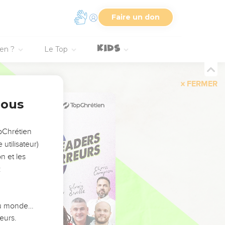
Faire un don
ien ?
Le Top
FERMER
nous
opChrétien
utilisateur)
n et les
:
 du monde…
eurs.