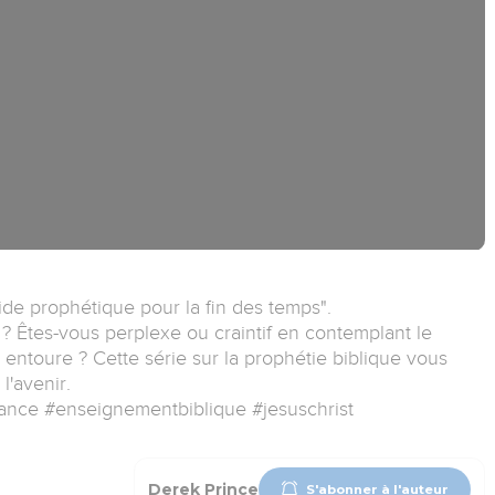
de prophétique pour la fin des temps".
? Êtes-vous perplexe ou craintif en contemplant le
ntoure ? Cette série sur la prophétie biblique vous
l'avenir.
ance #enseignementbiblique #jesuschrist
Derek Prince
S'abonner à l'auteur