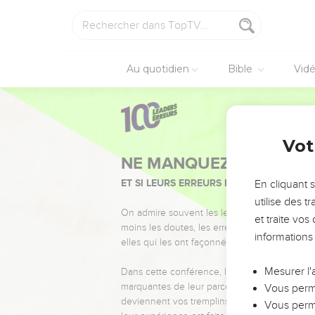
Au quotidien
Bible
Vid
Vot
NE MANQUEZ PAS L’ÉVÉ
ET SI LEURS ERREURS POUVAIENT VOUS 
En cliquant 
utilise des 
On admire souvent les leaders pour leurs réussi
et traite vo
moins les doutes, les erreurs et les saisons di
informations
elles qui les ont façonnés.
Mesurer l'
Dans cette conférence, leaders, entrepreneur
marquantes de leur parcours et les clés pour
Vous perme
deviennent vos tremplins. Que vous guidiez 
Vous perme