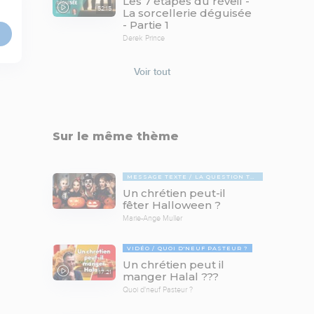
Les 7 étapes du réveil -
52:15
La sorcellerie déguisée
- Partie 1
Derek Prince
Voir tout
Sur le même thème
MESSAGE TEXTE
LA QUESTION TABOUE
Un chrétien peut-il
fêter Halloween ?
Marie-Ange Muller
VIDÉO
QUOI D'NEUF PASTEUR ?
Un chrétien peut il
17:21
manger Halal ???
Quoi d'neuf Pasteur ?