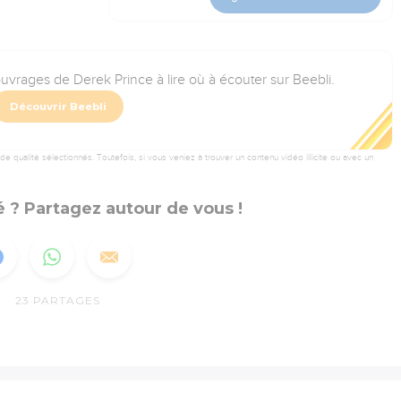
uvrages de Derek Prince à lire où à écouter sur Beebli.
Découvrir Beebli
 qualité sélectionnés. Toutefois, si vous veniez à trouver un contenu vidéo illicite ou avec un
 ? Partagez autour de vous !
23
PARTAGES