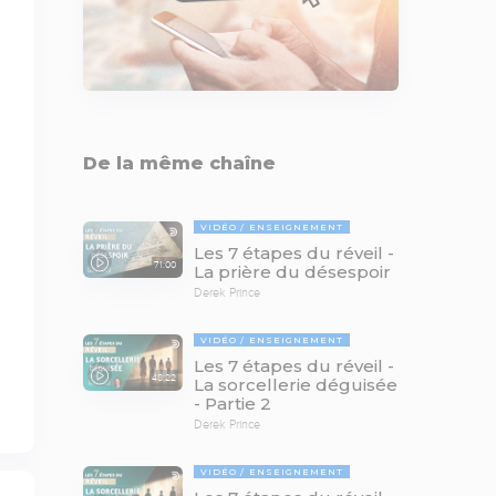
De la même chaîne
VIDÉO
ENSEIGNEMENT
Les 7 étapes du réveil -
71:00
La prière du désespoir
Derek Prince
VIDÉO
ENSEIGNEMENT
Les 7 étapes du réveil -
48:22
La sorcellerie déguisée
- Partie 2
Derek Prince
VIDÉO
ENSEIGNEMENT