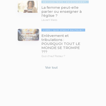
MESSAGE TEXTE
ENSEIGNEMENTS BIBLIQUES
La femme peut-elle
parler ou enseigner à
l'église ?
Laurent Weiss
VIDÉO
QUOI D'NEUF PASTEUR ?
Enlèvement et
78:19
tribulations :
POURQUOI TOUT LE
MONDE SE TROMPE
???
Quoi d'neuf Pasteur ?
Voir tout