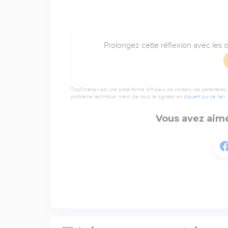
Prolongez cette réflexion avec les o
TopChrétien est une plate-forme diffuseur de contenu de partenaires de
problème technique, merci de nous le signaler en
cliquant sur ce lien
.
Vous avez aimé