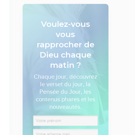
Voulez-vous
vous
rapprocher de
Dieu
chaque
matin ?
Chaque jour, découvrez
le verset du jour, la
Pensée du Jour, les
contenus phares et les
nouveautés.