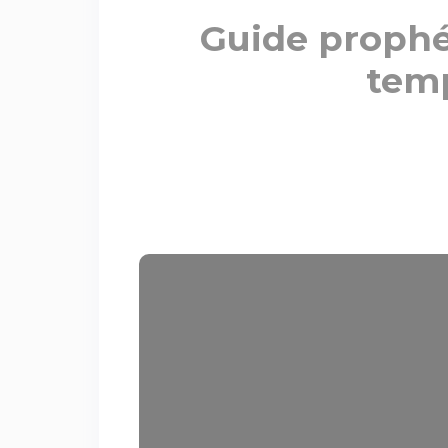
Guide prophét
temp