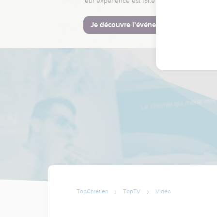
leur expérience est faite pour vous.
Je découvre l’événement
TopChrétien
TopTV
Vidéo