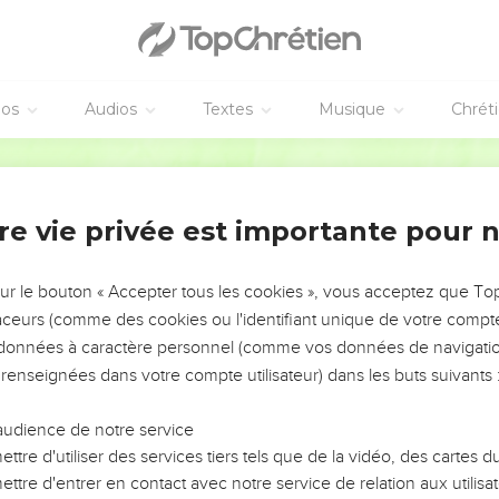
éos
Audios
Textes
Musique
Chrét
re vie privée est importante pour 
NEMENT DE L’ANNÉE !
ÉVITER LES VOTRES ?
sur le bouton « Accepter tous les cookies », vous acceptez que T
traceurs (comme des cookies ou l'identifiant unique de votre compte 
tes, leur impact, leur foi ou leur vision. Mais on voit
s données à caractère personnel (comme vos données de navigatio
fficiles qu'ils ont traversés, alors même que ce sont
 renseignées dans votre compte utilisateur) dans les buts suivants 
audience de notre service
s, et responsables reviennent sur les erreurs
 avancer avec plus de sagesse afin que leurs erreurs
ttre d'utiliser des services tiers tels que de la vidéo, des cartes
un ministère, une équipe, un groupe ou une famille,
ttre d'entrer en contact avec notre service de relation aux utilisat