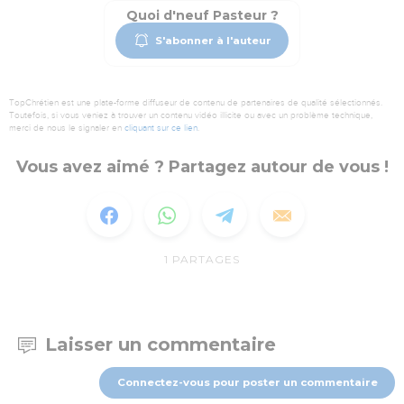
Quoi d'neuf Pasteur ?
S'abonner à l'auteur
TopChrétien est une plate-forme diffuseur de contenu de partenaires de qualité sélectionnés.
Toutefois, si vous veniez à trouver un contenu vidéo illicite ou avec un problème technique,
merci de nous le signaler en
cliquant sur ce lien
.
Vous avez aimé ? Partagez autour de vous !
1
PARTAGES
Laisser un commentaire
Connectez-vous pour poster un commentaire