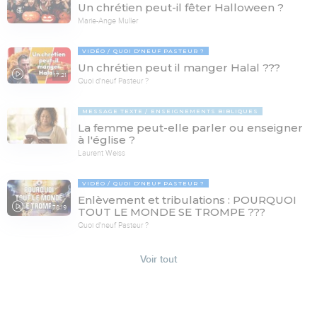
Un chrétien peut-il fêter Halloween ?
Marie-Ange Muller
VIDÉO
QUOI D'NEUF PASTEUR ?
Un chrétien peut il manger Halal ???
17:21
Quoi d'neuf Pasteur ?
MESSAGE TEXTE
ENSEIGNEMENTS BIBLIQUES
La femme peut-elle parler ou enseigner
à l'église ?
Laurent Weiss
VIDÉO
QUOI D'NEUF PASTEUR ?
Enlèvement et tribulations : POURQUOI
78:19
TOUT LE MONDE SE TROMPE ???
Quoi d'neuf Pasteur ?
Voir tout