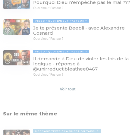
Pourquoi Dieu n'empêche pas le mal ???
09:33
Quoi d'neuf Pasteur ?
VIDÉO
QUOI D'NEUF PASTEUR ?
Je te présente Beebli - avec Alexandre
17:12
Cosnard
Quoi d'neuf Pasteur ?
VIDÉO
QUOI D'NEUF PASTEUR ?
Il demande à Dieu de violer les lois de la
12:16
logique - réponse à
@unirreductibleathee8467
Quoi d'neuf Pasteur ?
Voir tout
Sur le même thème
MESSAGE TEXTE
LA QUESTION TABOUE