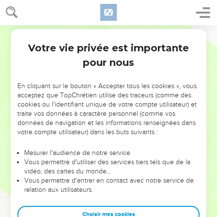
Votre vie privée est importante
pour nous
NE MANQUEZ PAS L’ÉVÉNEMENT
En cliquant sur le bouton « Accepter tous les cookies », vous
DE L’ANNÉE !
acceptez que TopChrétien utilise des traceurs (comme des
cookies ou l'identifiant unique de votre compte utilisateur) et
ET SI LEURS ERREURS POUVAIENT VOUS ÉVITER LES
traite vos données à caractère personnel (comme vos
VOTRES ?
données de navigation et les informations renseignées dans
votre compte utilisateur) dans les buts suivants :
On admire souvent les leaders pour leurs réussites, leur impact,
leur foi ou leur vision. Mais on voit moins les doutes, les erreurs
Mesurer l'audience de notre service
Vous permettre d'utiliser des services tiers tels que de la
et les saisons difficiles qu'ils ont traversés, alors même que ce
vidéo, des cartes du monde…
sont elles qui les ont façonnés.
Vous permettre d'entrer en contact avec notre service de
relation aux utilisateurs.
Dans cette conférence, leaders, entrepreneurs, et responsables
reviennent sur les erreurs marquantes de leur parcours et les
clés pour avancer avec plus de sagesse afin que leurs erreurs
Choisir mes cookies