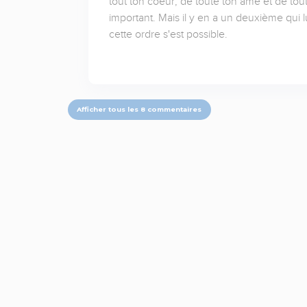
tout ton coeur, de toute ton âme et de tou
important. Mais il y en a un deuxième qui
cette ordre s'est possible.
Afficher tous les 8 commentaires