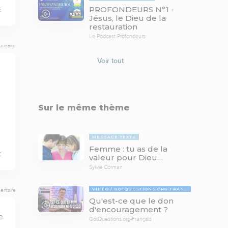
PROFONDEURS N°1 -
E
54:52
Jésus, le Dieu de la
restauration
Le Podcast Profondeurs
entaire
Voir tout
Sur le même thème
MESSAGE TEXTE
Femme : tu as de la
E
valeur pour Dieu…
Sylvie Corman
VIDÉO
GOTQUESTIONS.ORG-FRANÇAIS
entaire
Qu'est-ce que le don
03:28
d'encouragement ?
 
GotQuestions.org-Français