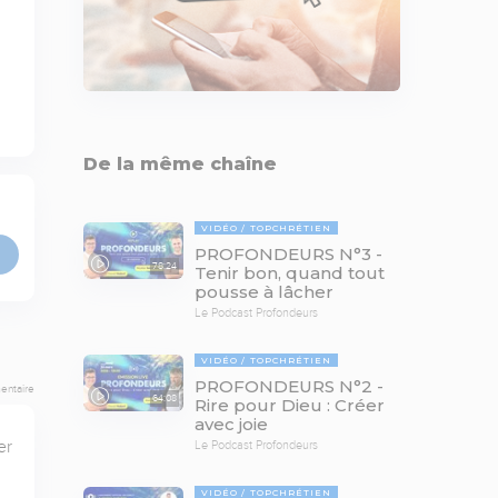
De la même chaîne
VIDÉO
TOPCHRÉTIEN
PROFONDEURS N°3 -
78:24
Tenir bon, quand tout
pousse à lâcher
Le Podcast Profondeurs
VIDÉO
TOPCHRÉTIEN
PROFONDEURS N°2 -
entaire
64:08
Rire pour Dieu : Créer
avec joie
r 
Le Podcast Profondeurs
VIDÉO
TOPCHRÉTIEN