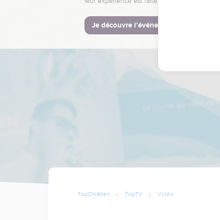
leur expérience est faite pour vous.
Je découvre l’événement
TopChrétien
TopTV
Vidéo