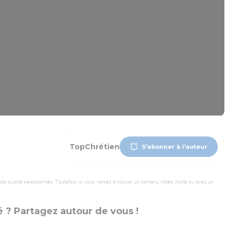
TopChrétien
S'abonner à l'auteur
 qualité sélectionnés. Toutefois, si vous veniez à trouver un contenu vidéo illicite ou avec un
 ? Partagez autour de vous !