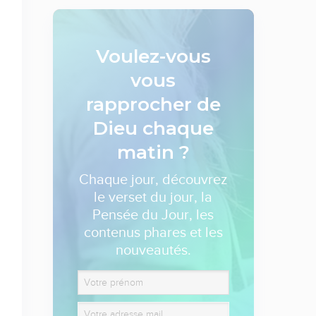
Voulez-vous
vous
rapprocher de
Dieu
chaque
matin ?
Chaque jour, découvrez
le verset du jour, la
Pensée du Jour, les
contenus phares et les
nouveautés.