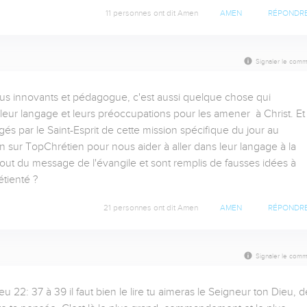
11 personnes ont dit Amen
AMEN
RÉPONDR
Signaler le comm
lus innovants et pédagogue, c'est aussi quelque chose qui 
 leur langage et leurs préoccupations pour les amener  à Christ. Et 
par le Saint-Esprit de cette mission spécifique du jour au 
sur TopChrétien pour nous aider à aller dans leur langage à la 
ut du message de l'évangile et sont remplis de fausses idées à 
étienté ?
21 personnes ont dit Amen
AMEN
RÉPONDR
Signaler le comm
22: 37 à 39 il faut bien le lire tu aimeras le Seigneur ton Dieu, de