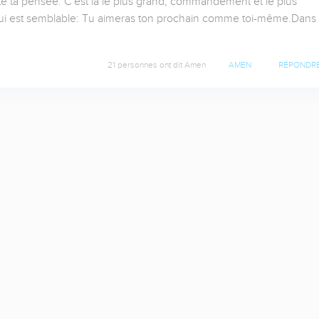
te ta pensée. C'est là le plus grand, commandement et le plus 
 lui est semblable: Tu aimeras ton prochain comme toi-même.Dans 
21 personnes ont dit Amen
AMEN
RÉPONDR