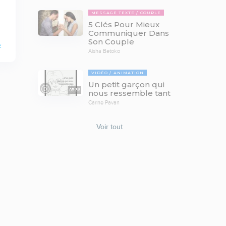
MESSAGE TEXTE
COUPLE
5 Clés Pour Mieux
Communiquer Dans
Son Couple
E
Aisha Betoko
VIDÉO
ANIMATION
Un petit garçon qui
05:36
nous ressemble tant
Carine Pavan
Voir tout