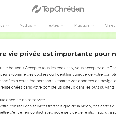
éos
Audios
Textes
Musique
Chrét
re vie privée est importante pour 
NEMENT DE L’ANNÉE !
ÉVITER LES VOTRES ?
sur le bouton « Accepter tous les cookies », vous acceptez que T
traceurs (comme des cookies ou l'identifiant unique de votre compte 
tes, leur impact, leur foi ou leur vision. Mais on voit
s données à caractère personnel (comme vos données de navigatio
fficiles qu'ils ont traversés, alors même que ce sont
 renseignées dans votre compte utilisateur) dans les buts suivants 
audience de notre service
s, et responsables reviennent sur les erreurs
 avancer avec plus de sagesse afin que leurs erreurs
ttre d'utiliser des services tiers tels que de la vidéo, des cartes
un ministère, une équipe, un groupe ou une famille,
ttre d'entrer en contact avec notre service de relation aux utilisat