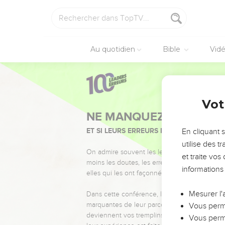
Au quotidien
Bible
Vid
Vot
NE MANQUEZ PAS L’ÉVÉ
ET SI LEURS ERREURS POUVAIENT VOUS 
En cliquant 
utilise des 
On admire souvent les leaders pour leurs réussi
et traite vo
moins les doutes, les erreurs et les saisons di
informations
elles qui les ont façonnés.
Mesurer l'
Dans cette conférence, leaders, entrepreneur
marquantes de leur parcours et les clés pour
Vous perme
deviennent vos tremplins. Que vous guidiez 
Vous perme