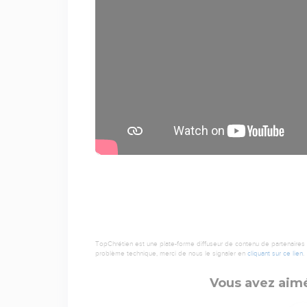
TopChrétien est une plate-forme diffuseur de contenu de partenaires de
problème technique, merci de nous le signaler en
cliquant sur ce lien
.
Vous avez aimé