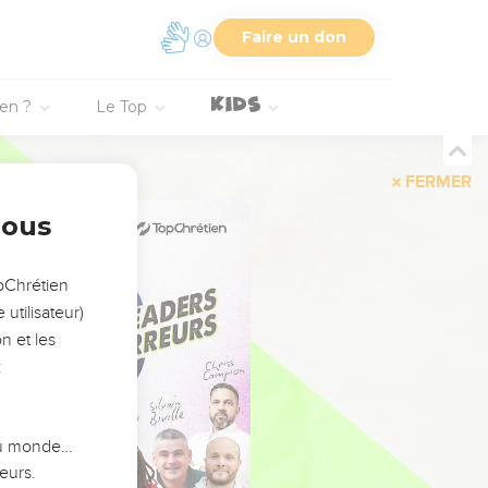
Faire un don
ien ?
Le Top
FERMER
nous
opChrétien
utilisateur)
n et les
:
 du monde…
eurs.