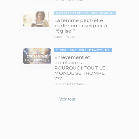
MESSAGE TEXTE
ENSEIGNEMENTS BIBLIQUES
La femme peut-elle
parler ou enseigner à
l'église ?
Laurent Weiss
VIDÉO
QUOI D'NEUF PASTEUR ?
Enlèvement et
78:19
tribulations :
POURQUOI TOUT LE
MONDE SE TROMPE
???
Quoi d'neuf Pasteur ?
Voir tout