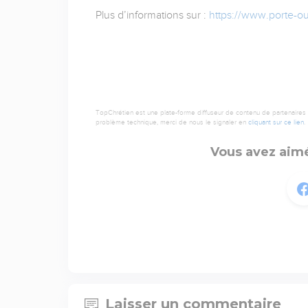
Plus d’informations sur :
https://www.porte-o
TopChrétien est une plate-forme diffuseur de contenu de partenaires de
problème technique, merci de nous le signaler en
cliquant sur ce lien
.
Vous avez aimé
Laisser un commentaire