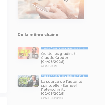
De la même chaîne
VIDÉO
PORTE OUVERTE CHRÉTIENNE
Quitte les gradins ! -
111:06
Claude Greder
[04/08/2026]
Claude Greder
VIDÉO
PORTE OUVERTE CHRÉTIENNE
La source de l'autorité
154:14
spirituelle - Samuel
Peterschmitt
[02/08/2026]
Samuel Peterschmitt