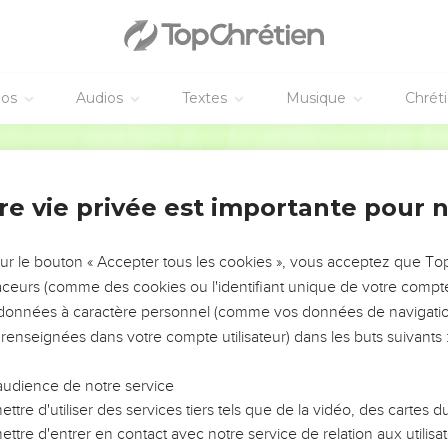
éos
Audios
Textes
Musique
Chrét
re vie privée est importante pour 
NEMENT DE L’ANNÉE !
ÉVITER LES VOTRES ?
sur le bouton « Accepter tous les cookies », vous acceptez que T
traceurs (comme des cookies ou l'identifiant unique de votre compte 
tes, leur impact, leur foi ou leur vision. Mais on voit
s données à caractère personnel (comme vos données de navigatio
fficiles qu'ils ont traversés, alors même que ce sont
 renseignées dans votre compte utilisateur) dans les buts suivants 
audience de notre service
s, et responsables reviennent sur les erreurs
 avancer avec plus de sagesse afin que leurs erreurs
ttre d'utiliser des services tiers tels que de la vidéo, des cartes
un ministère, une équipe, un groupe ou une famille,
ttre d'entrer en contact avec notre service de relation aux utilisat