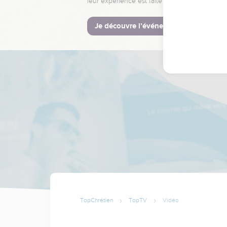
leur expérience est faite pour vous.
Je découvre l’événement
TopChrétien
TopTV
Vidéo