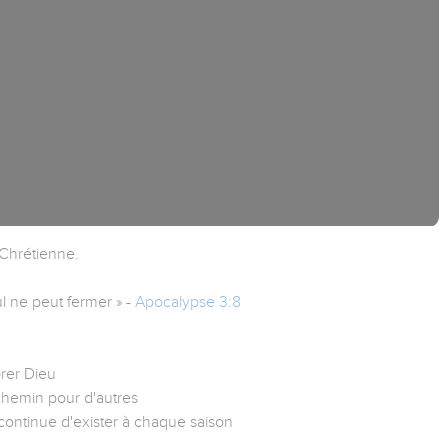
 Chrétienne.
l ne peut fermer » -
Apocalypse 3:8
rer Dieu
 chemin pour d'autres
 continue d'exister à chaque saison