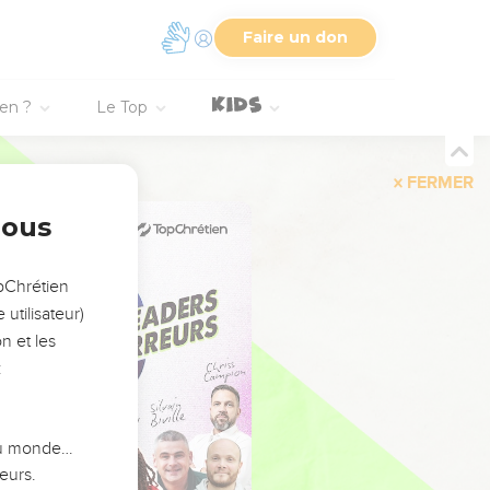
Faire un don
ien ?
Le Top
FERMER
nous
opChrétien
utilisateur)
n et les
:
 du monde…
eurs.