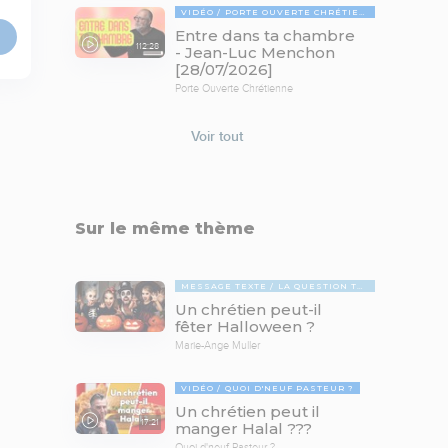
VIDÉO
PORTE OUVERTE CHRÉTIENNE
Entre dans ta chambre
112:28
- Jean-Luc Menchon
[28/07/2026]
Porte Ouverte Chrétienne
Voir tout
Sur le même thème
MESSAGE TEXTE
LA QUESTION TABOUE
Un chrétien peut-il
fêter Halloween ?
Marie-Ange Muller
VIDÉO
QUOI D'NEUF PASTEUR ?
Un chrétien peut il
17:21
manger Halal ???
Quoi d'neuf Pasteur ?