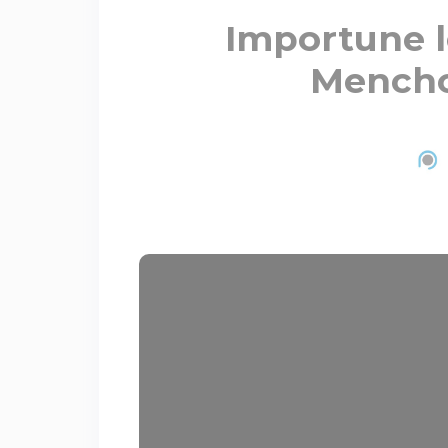
Importune l
Mencho