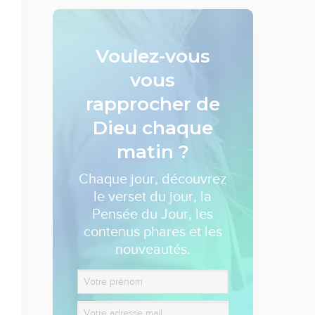
Voulez-vous
vous
rapprocher de
Dieu
chaque
matin ?
Chaque jour, découvrez
le verset du jour, la
Pensée du Jour, les
contenus phares et les
nouveautés.