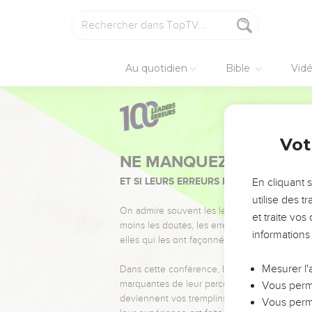
Au quotidien
Bible
Vid
Vot
NE MANQUEZ PAS L’ÉVÉ
ET SI LEURS ERREURS POUVAIENT VOUS 
En cliquant 
utilise des 
On admire souvent les leaders pour leurs réussi
et traite vo
moins les doutes, les erreurs et les saisons di
informations
elles qui les ont façonnés.
Mesurer l'
Dans cette conférence, leaders, entrepreneur
marquantes de leur parcours et les clés pour
Vous perme
deviennent vos tremplins. Que vous guidiez 
Vous perme