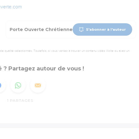
uverte.com
Porte Ouverte Chrétienne
S'abonner à l'auteur
 qualité sélectionnés. Toutefois, si vous veniez à trouver un contenu vidéo illicite ou avec un
 ? Partagez autour de vous !
1
PARTAGES