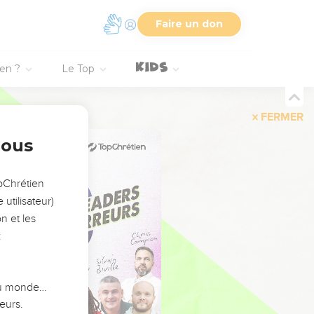
Faire un don
ien ?
Le Top
FERMER
nous
opChrétien
utilisateur)
n et les
:
 du monde…
eurs.