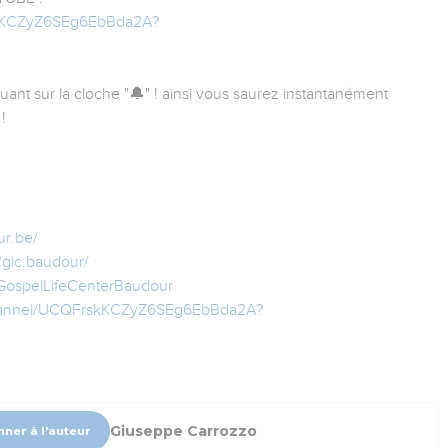
skKCZyZ6SEg6EbBda2A?
quant sur la cloche "🔔" ! ainsi vous saurez instantanément
!
ur.be/
/glc.baudour/
GospelLifeCenterBaudour
hannel/UCQFrskKCZyZ6SEg6EbBda2A?
Giuseppe Carrozzo
nner à l'auteur