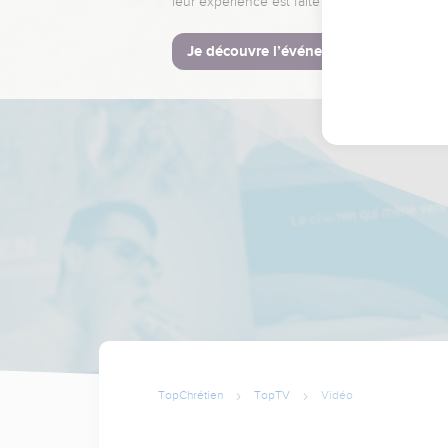
leur expérience est faite pour vous.
Je découvre l’événement
TopChrétien
TopTV
Vidéo