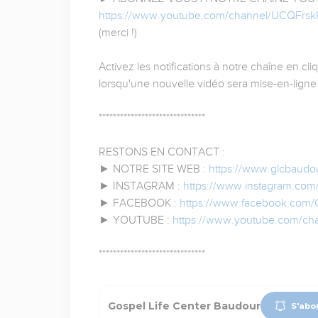
https://www.youtube.com/channel/UCQFr
(merci !)
Activez les notifications à notre chaîne en cli
lorsqu'une nouvelle vidéo sera mise-en-ligne 
******************************
RESTONS EN CONTACT :
► NOTRE SITE WEB :
https://www.glcbaudo
► INSTAGRAM :
https://www.instagram.com
► FACEBOOK :
https://www.facebook.com/
► YOUTUBE :
https://www.youtube.com/c
******************************
Gospel Life Center Baudour
S'abo