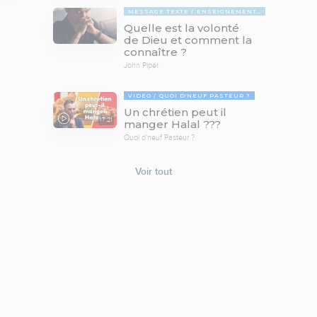
MESSAGE TEXTE
ENSEIGNEMENTS BIBLIQUES
Quelle est la volonté
de Dieu et comment la
connaître ?
John Piper
VIDÉO
QUOI D'NEUF PASTEUR ?
Un chrétien peut il
17:21
manger Halal ???
Quoi d'neuf Pasteur ?
Voir tout