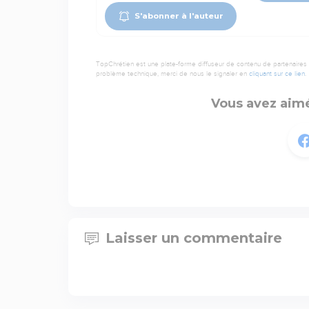
S'abonner à l'auteur
TopChrétien est une plate-forme diffuseur de contenu de partenaires de
problème technique, merci de nous le signaler en
cliquant sur ce lien
.
Vous avez aimé
Laisser un commentaire