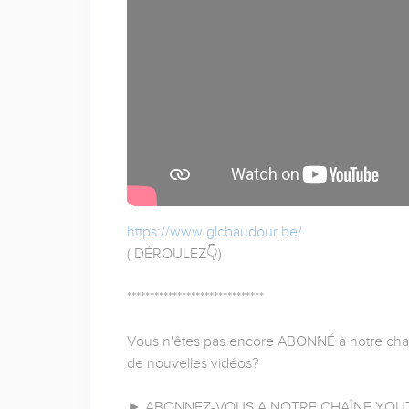
https://www.glcbaudour.be/
( DÉROULEZ👇)
******************************
Vous n'êtes pas encore ABONNÉ à notre chaîn
de nouvelles vidéos?
► ABONNEZ-VOUS A NOTRE CHAÎNE YOUT