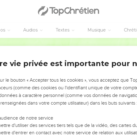
éos
Audios
Textes
Musique
Chrét
re vie privée est importante pour 
NEMENT DE L’ANNÉE !
ÉVITER LES VOTRES ?
sur le bouton « Accepter tous les cookies », vous acceptez que T
traceurs (comme des cookies ou l'identifiant unique de votre compte 
tes, leur impact, leur foi ou leur vision. Mais on voit
s données à caractère personnel (comme vos données de navigatio
fficiles qu'ils ont traversés, alors même que ce sont
 renseignées dans votre compte utilisateur) dans les buts suivants 
audience de notre service
s, et responsables reviennent sur les erreurs
 avancer avec plus de sagesse afin que leurs erreurs
ttre d'utiliser des services tiers tels que de la vidéo, des cartes
un ministère, une équipe, un groupe ou une famille,
ttre d'entrer en contact avec notre service de relation aux utilisat