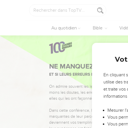
Au quotidien
Bible
Vid
Vot
NE MANQUEZ PAS L’ÉVÉ
ET SI LEURS ERREURS POUVAIENT VOUS 
En cliquant 
utilise des 
On admire souvent les leaders pour leurs réussi
et traite vo
moins les doutes, les erreurs et les saisons di
informations
elles qui les ont façonnés.
Mesurer l'
Dans cette conférence, leaders, entrepreneur
marquantes de leur parcours et les clés pour
Vous perme
deviennent vos tremplins. Que vous guidiez 
Vous perme