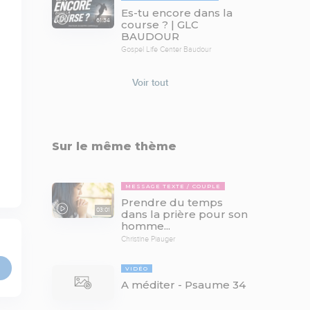
Es-tu encore dans la
61:34
course ? | GLC
BAUDOUR
Gospel Life Center Baudour
Voir tout
Sur le même thème
MESSAGE TEXTE
COUPLE
Prendre du temps
03:01
dans la prière pour son
homme...
Christine Piauger
VIDÉO
A méditer - Psaume 34