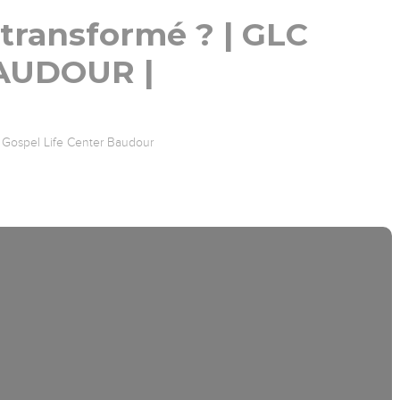
transformé ? | GLC
AUDOUR |
Gospel Life Center Baudour