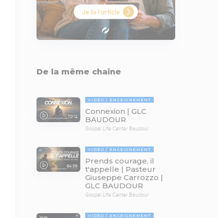
De la même chaîne
VIDÉO
ENSEIGNEMENT
Connexion | GLC
70:12
BAUDOUR
Gospel Life Center Baudour
VIDÉO
ENSEIGNEMENT
Prends courage, il
64:39
t'appelle | Pasteur
Giuseppe Carrozzo |
GLC BAUDOUR
Gospel Life Center Baudour
VIDÉO
ENSEIGNEMENT