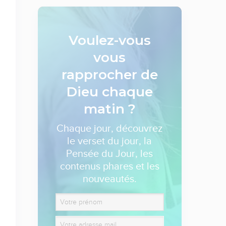
Voulez-vous
vous
rapprocher de
Dieu
chaque
matin ?
Chaque jour, découvrez
le verset du jour, la
Pensée du Jour, les
contenus phares et les
nouveautés.