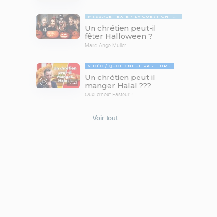
MESSAGE TEXTE
LA QUESTION TABOUE
Un chrétien peut-il
fêter Halloween ?
Marie-Ange Muller
VIDÉO
QUOI D'NEUF PASTEUR ?
Un chrétien peut il
17:21
manger Halal ???
Quoi d'neuf Pasteur ?
Voir tout