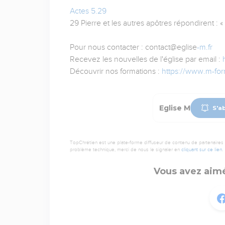
Actes 5.29
29 Pierre et les autres apôtres répondirent : «
Pour nous contacter : contact@eglise
-m.fr
Recevez les nouvelles de l'église par email :
Découvrir nos formations :
https://www.m-form
Eglise M
S'a
TopChrétien est une plate-forme diffuseur de contenu de partenaires de
problème technique, merci de nous le signaler en
cliquant sur ce lien
.
Vous avez aimé