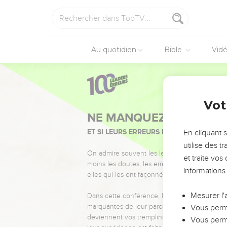
Au quotidien
Bible
Vid
Vot
NE MANQUEZ PAS L’ÉVÉ
ET SI LEURS ERREURS POUVAIENT VOUS 
En cliquant 
utilise des 
On admire souvent les leaders pour leurs réussi
et traite vo
moins les doutes, les erreurs et les saisons di
informations
elles qui les ont façonnés.
Mesurer l'
Dans cette conférence, leaders, entrepreneur
marquantes de leur parcours et les clés pour
Vous perme
deviennent vos tremplins. Que vous guidiez 
Vous perme