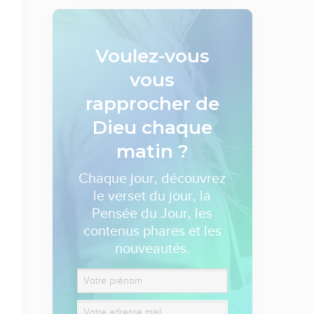
Voulez-vous
vous
rapprocher de
Dieu
chaque
matin ?
Chaque jour, découvrez
le verset du jour, la
Pensée du Jour, les
contenus phares et les
nouveautés.