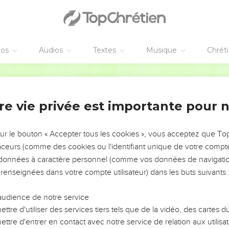
éos
Audios
Textes
Musique
Chrét
re vie privée est importante pour 
NEMENT DE L’ANNÉE !
ÉVITER LES VOTRES ?
sur le bouton « Accepter tous les cookies », vous acceptez que T
traceurs (comme des cookies ou l'identifiant unique de votre compte 
tes, leur impact, leur foi ou leur vision. Mais on voit
s données à caractère personnel (comme vos données de navigatio
fficiles qu'ils ont traversés, alors même que ce sont
 renseignées dans votre compte utilisateur) dans les buts suivants 
audience de notre service
s, et responsables reviennent sur les erreurs
 avancer avec plus de sagesse afin que leurs erreurs
ttre d'utiliser des services tiers tels que de la vidéo, des cartes
un ministère, une équipe, un groupe ou une famille,
ttre d'entrer en contact avec notre service de relation aux utilisat