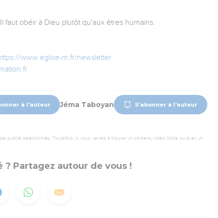
 Il faut obéir à Dieu plutôt qu'aux êtres humains.
https://www.eglise-m.fr/newsletter
ation.fr
Jéma Taboyan
bonner à l'auteur
S'abonner à l'auteur
 qualité sélectionnés. Toutefois, si vous veniez à trouver un contenu vidéo illicite ou avec un
 ? Partagez autour de vous !