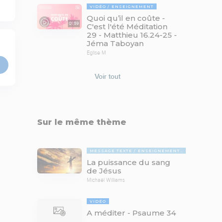
VIDÉO
ENSEIGNEMENT
Quoi qu’il en coûte -
01:59
C'est l'été Méditation
29 - Matthieu 16.24-25 -
Jéma Taboyan
Eglise M
Voir tout
Sur le même thème
MESSAGE TEXTE
ENSEIGNEMENTS BIBLIQUES
La puissance du sang
de Jésus
Michaël Williams
VIDÉO
A méditer - Psaume 34