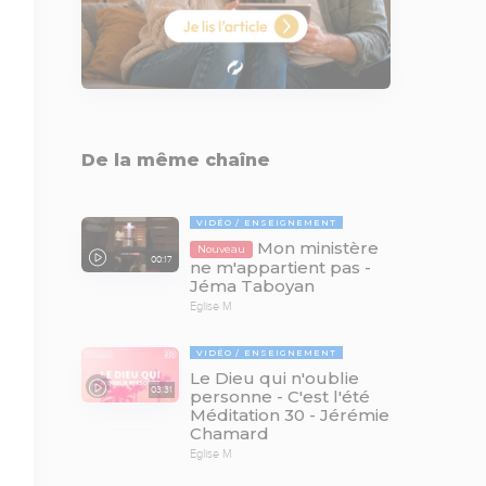
De la même chaîne
VIDÉO
ENSEIGNEMENT
Mon ministère
Nouveau
00:17
ne m'appartient pas -
Jéma Taboyan
Eglise M
VIDÉO
ENSEIGNEMENT
Le Dieu qui n'oublie
03:31
personne - C'est l'été
Méditation 30 - Jérémie
Chamard
Eglise M