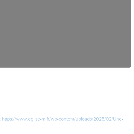
:
https://www.eglise-m.fr/wp-content/uploads/2025/02/Une-