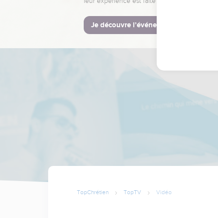
leur expérience est faite pour vous.
Je découvre l’événement
TopChrétien
TopTV
Vidéo