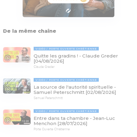
De la même chaîne
VIDÉO
PORTE OUVERTE CHRÉTIENNE
Quitte les gradins ! - Claude Greder
111:06
[04/08/2026]
Claude Greder
VIDÉO
PORTE OUVERTE CHRÉTIENNE
La source de l'autorité spirituelle -
154:14
Samuel Peterschmitt [02/08/2026]
Samuel Peterschmitt
VIDÉO
PORTE OUVERTE CHRÉTIENNE
Entre dans ta chambre - Jean-Luc
112:28
Menchon [28/07/2026]
Porte Ouverte Chrétienne