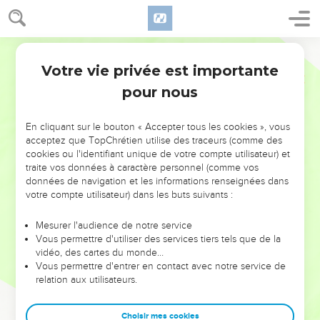
Votre vie privée est importante
pour nous
NE MANQUEZ PAS L’ÉVÉNEMENT
En cliquant sur le bouton « Accepter tous les cookies », vous
DE L’ANNÉE !
acceptez que TopChrétien utilise des traceurs (comme des
cookies ou l'identifiant unique de votre compte utilisateur) et
ET SI LEURS ERREURS POUVAIENT VOUS ÉVITER LES
traite vos données à caractère personnel (comme vos
VOTRES ?
données de navigation et les informations renseignées dans
votre compte utilisateur) dans les buts suivants :
On admire souvent les leaders pour leurs réussites, leur impact,
leur foi ou leur vision. Mais on voit moins les doutes, les erreurs
Mesurer l'audience de notre service
Vous permettre d'utiliser des services tiers tels que de la
et les saisons difficiles qu'ils ont traversés, alors même que ce
vidéo, des cartes du monde…
sont elles qui les ont façonnés.
Vous permettre d'entrer en contact avec notre service de
relation aux utilisateurs.
Dans cette conférence, leaders, entrepreneurs, et responsables
reviennent sur les erreurs marquantes de leur parcours et les
clés pour avancer avec plus de sagesse afin que leurs erreurs
Choisir mes cookies