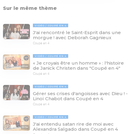
Sur le même thème
VIDÉO
COUPÉ EN 4
J'ai rencontré le Saint-Esprit dans une
29:46
morgue ! avec Deborah Gagnieux
Coupé en 4
VIDÉO
COUPÉ EN 4
« Je croyais être un homme » : l'histoire
49:44
de Janick Christen dans "Coupé en 4"
Coupé en 4
VIDÉO
COUPÉ EN 4
Gérer ses crises d'angoisses avec Dieu ! -
14:16
Linoï Chabot dans Coupé en 4
Coupé en 4
VIDÉO
COUPÉ EN 4
J'ai entendu satan rire de moi avec
33:54
Alexandra Salgado dans Coupé en 4