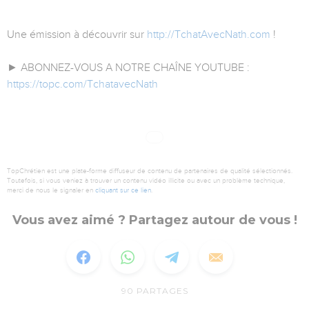
Une émission à découvrir sur
http://TchatAvecNath.com
!
► ABONNEZ-VOUS A NOTRE CHAÎNE YOUTUBE :
https://topc.com/TchatavecNath
TopChrétien est une plate-forme diffuseur de contenu de partenaires de qualité sélectionnés.
Toutefois, si vous veniez à trouver un contenu vidéo illicite ou avec un problème technique,
merci de nous le signaler en
cliquant sur ce lien
.
Vous avez aimé ? Partagez autour de vous !
90
PARTAGES