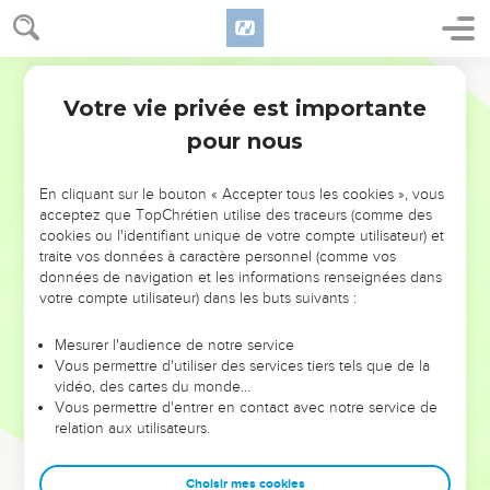
Votre vie privée est importante
pour nous
NE MANQUEZ PAS L’ÉVÉNEMENT
En cliquant sur le bouton « Accepter tous les cookies », vous
DE L’ANNÉE !
acceptez que TopChrétien utilise des traceurs (comme des
cookies ou l'identifiant unique de votre compte utilisateur) et
ET SI LEURS ERREURS POUVAIENT VOUS ÉVITER LES
traite vos données à caractère personnel (comme vos
VOTRES ?
données de navigation et les informations renseignées dans
votre compte utilisateur) dans les buts suivants :
On admire souvent les leaders pour leurs réussites, leur impact,
leur foi ou leur vision. Mais on voit moins les doutes, les erreurs
Mesurer l'audience de notre service
Vous permettre d'utiliser des services tiers tels que de la
et les saisons difficiles qu'ils ont traversés, alors même que ce
vidéo, des cartes du monde…
sont elles qui les ont façonnés.
Vous permettre d'entrer en contact avec notre service de
relation aux utilisateurs.
Dans cette conférence, leaders, entrepreneurs, et responsables
reviennent sur les erreurs marquantes de leur parcours et les
clés pour avancer avec plus de sagesse afin que leurs erreurs
Choisir mes cookies