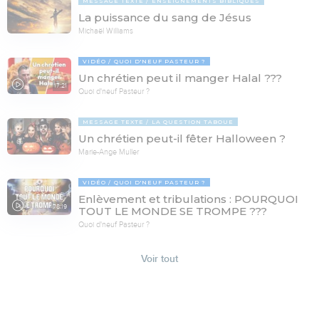
MESSAGE TEXTE
ENSEIGNEMENTS BIBLIQUES
La puissance du sang de Jésus
Michaël Williams
VIDÉO
QUOI D'NEUF PASTEUR ?
Un chrétien peut il manger Halal ???
17:21
Quoi d'neuf Pasteur ?
MESSAGE TEXTE
LA QUESTION TABOUE
Un chrétien peut-il fêter Halloween ?
Marie-Ange Muller
VIDÉO
QUOI D'NEUF PASTEUR ?
Enlèvement et tribulations : POURQUOI
78:19
TOUT LE MONDE SE TROMPE ???
Quoi d'neuf Pasteur ?
Voir tout