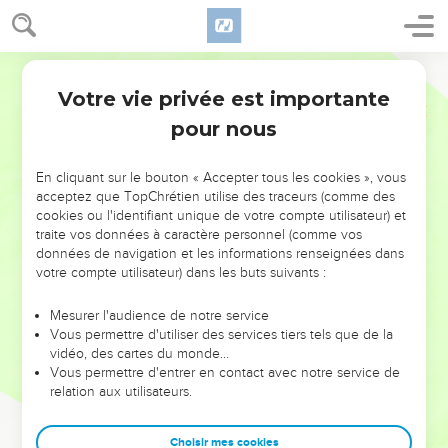
Votre vie privée est importante
pour nous
NE MANQUEZ PAS L’ÉVÉNEMENT
En cliquant sur le bouton « Accepter tous les cookies », vous
DE L’ANNÉE !
acceptez que TopChrétien utilise des traceurs (comme des
cookies ou l'identifiant unique de votre compte utilisateur) et
ET SI LEURS ERREURS POUVAIENT VOUS ÉVITER LES
traite vos données à caractère personnel (comme vos
VOTRES ?
données de navigation et les informations renseignées dans
votre compte utilisateur) dans les buts suivants :
On admire souvent les leaders pour leurs réussites, leur impact,
leur foi ou leur vision. Mais on voit moins les doutes, les erreurs
Mesurer l'audience de notre service
Vous permettre d'utiliser des services tiers tels que de la
et les saisons difficiles qu'ils ont traversés, alors même que ce
vidéo, des cartes du monde…
sont elles qui les ont façonnés.
Vous permettre d'entrer en contact avec notre service de
relation aux utilisateurs.
Dans cette conférence, leaders, entrepreneurs, et responsables
reviennent sur les erreurs marquantes de leur parcours et les
clés pour avancer avec plus de sagesse afin que leurs erreurs
Choisir mes cookies