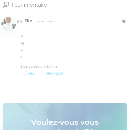
1 commentaire
Élie
Il y a 3 ans, 9 mois
A

M

E

N
2 personnes ont dit Amen
AMEN
RÉPONDRE
Voulez-vous vous