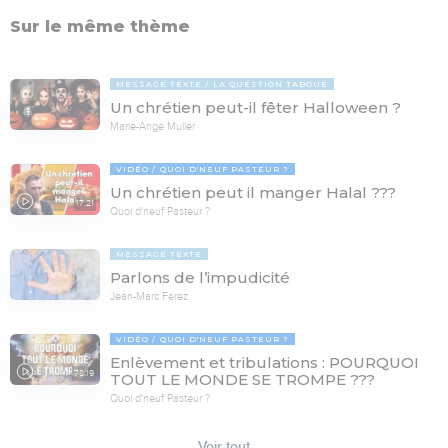
Sur le même thème
MESSAGE TEXTE
LA QUESTION TABOUE
Un chrétien peut-il fêter Halloween ?
Marie-Ange Muller
VIDÉO
QUOI D'NEUF PASTEUR ?
Un chrétien peut il manger Halal ???
17:21
Quoi d'neuf Pasteur ?
MESSAGE TEXTE
Parlons de l’impudicité
Jean-Marc Ferez
VIDÉO
QUOI D'NEUF PASTEUR ?
Enlèvement et tribulations : POURQUOI
78:19
TOUT LE MONDE SE TROMPE ???
Quoi d'neuf Pasteur ?
Voir tout