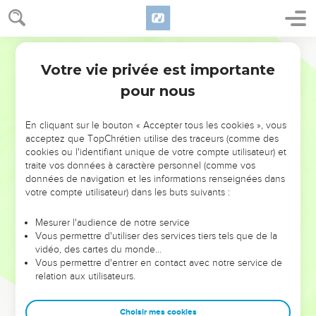
Votre vie privée est importante
pour nous
NE MANQUEZ PAS L’ÉVÉNEMENT
En cliquant sur le bouton « Accepter tous les cookies », vous
DE L’ANNÉE !
acceptez que TopChrétien utilise des traceurs (comme des
cookies ou l'identifiant unique de votre compte utilisateur) et
ET SI LEURS ERREURS POUVAIENT VOUS ÉVITER LES
traite vos données à caractère personnel (comme vos
VOTRES ?
données de navigation et les informations renseignées dans
votre compte utilisateur) dans les buts suivants :
On admire souvent les leaders pour leurs réussites, leur impact,
leur foi ou leur vision. Mais on voit moins les doutes, les erreurs
Mesurer l'audience de notre service
Vous permettre d'utiliser des services tiers tels que de la
et les saisons difficiles qu'ils ont traversés, alors même que ce
vidéo, des cartes du monde…
sont elles qui les ont façonnés.
Vous permettre d'entrer en contact avec notre service de
relation aux utilisateurs.
Dans cette conférence, leaders, entrepreneurs, et responsables
reviennent sur les erreurs marquantes de leur parcours et les
clés pour avancer avec plus de sagesse afin que leurs erreurs
Choisir mes cookies