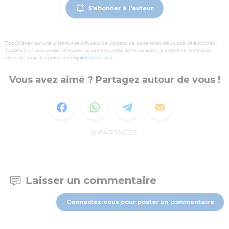
S'abonner à l'auteur
TopChrétien est une plate-forme diffuseur de contenu de partenaires de qualité sélectionnés.
Toutefois, si vous veniez à trouver un contenu vidéo illicite ou avec un problème technique,
merci de nous le signaler en
cliquant sur ce lien
.
Vous avez aimé ? Partagez autour de vous !
8
PARTAGES
Laisser un commentaire
Connectez-vous pour poster un commentaire