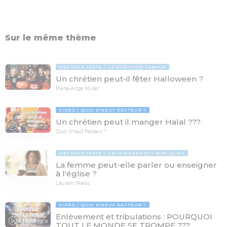
Sur le même thème
MESSAGE TEXTE
LA QUESTION TABOUE
Un chrétien peut-il fêter Halloween ?
Marie-Ange Muller
VIDÉO
QUOI D'NEUF PASTEUR ?
Un chrétien peut il manger Halal ???
17:21
Quoi d'neuf Pasteur ?
MESSAGE TEXTE
ENSEIGNEMENTS BIBLIQUES
La femme peut-elle parler ou enseigner
à l'église ?
Laurent Weiss
VIDÉO
QUOI D'NEUF PASTEUR ?
Enlèvement et tribulations : POURQUOI
78:19
TOUT LE MONDE SE TROMPE ???