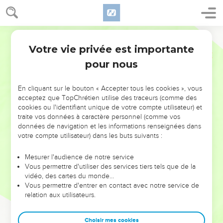
Votre vie privée est importante
pour nous
NE MANQUEZ PAS L’ÉVÉNEMENT
En cliquant sur le bouton « Accepter tous les cookies », vous
DE L’ANNÉE !
acceptez que TopChrétien utilise des traceurs (comme des
cookies ou l'identifiant unique de votre compte utilisateur) et
ET SI LEURS ERREURS POUVAIENT VOUS ÉVITER LES
traite vos données à caractère personnel (comme vos
VOTRES ?
données de navigation et les informations renseignées dans
votre compte utilisateur) dans les buts suivants :
On admire souvent les leaders pour leurs réussites, leur impact,
leur foi ou leur vision. Mais on voit moins les doutes, les erreurs
Mesurer l'audience de notre service
Vous permettre d'utiliser des services tiers tels que de la
et les saisons difficiles qu'ils ont traversés, alors même que ce
vidéo, des cartes du monde…
sont elles qui les ont façonnés.
Vous permettre d'entrer en contact avec notre service de
relation aux utilisateurs.
Dans cette conférence, leaders, entrepreneurs, et responsables
reviennent sur les erreurs marquantes de leur parcours et les
clés pour avancer avec plus de sagesse afin que leurs erreurs
Choisir mes cookies