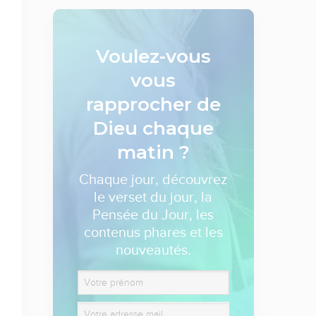
Voulez-vous
vous
rapprocher de
Dieu
chaque
matin ?
Chaque jour, découvrez
le verset du jour, la
Pensée du Jour, les
contenus phares et les
nouveautés.