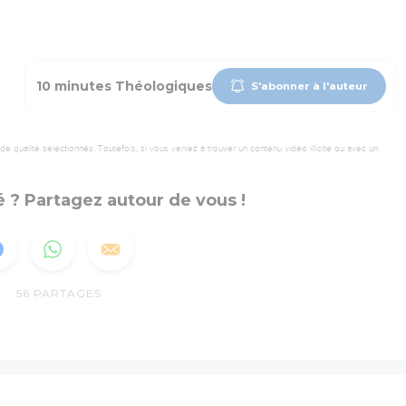
10 minutes Théologiques
S'abonner à l'auteur
 qualité sélectionnés. Toutefois, si vous veniez à trouver un contenu vidéo illicite ou avec un
 ? Partagez autour de vous !
56
PARTAGES