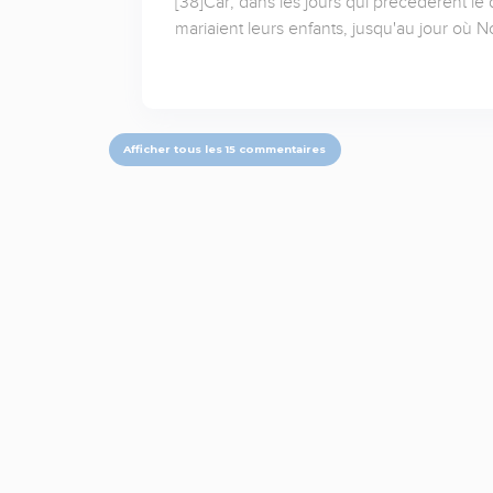
[38]Car, dans les jours qui précédèrent le
mariaient leurs enfants, jusqu'au jour où N
Afficher tous les 15 commentaires