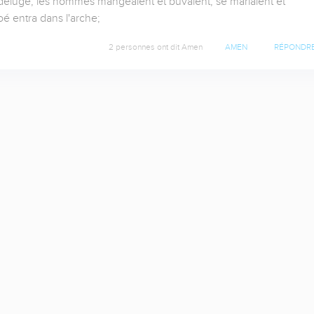
 déluge, les hommes mangeaient et buvaient, se mariaient et 
oé entra dans l'arche;
2 personnes ont dit Amen
AMEN
RÉPONDR