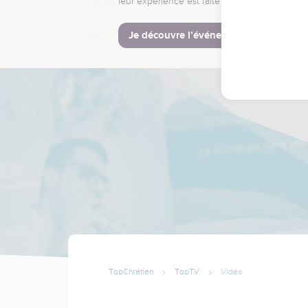
leur expérience est faite pour vous.
Je découvre l’événement
TopChrétien
TopTV
Vidéo