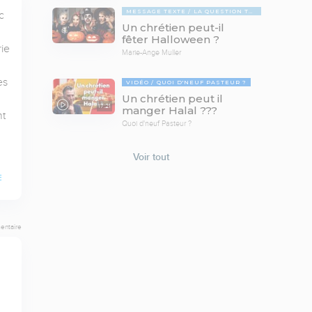
MESSAGE TEXTE
LA QUESTION TABOUE
 
Un chrétien peut-il
fêter Halloween ?
e 
Marie-Ange Muller
s 
VIDÉO
QUOI D'NEUF PASTEUR ?
Un chrétien peut il
17:21
manger Halal ???
t 
Quoi d'neuf Pasteur ?
Voir tout
E
entaire