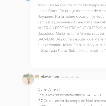
Merci Gilles-René d'avoir pris le temps de
Jésus-Christ. Ce que je me demande c'est pl
Royaume. Par la même occasion, je voudrai
car Jésus Lui-même déclare dans Jean 1
ALLER AU PÈRE AUTREMENT QUE PAR MOI. En
décédées. Marie  est une femme sauvée, pr
SAUVEUR. Je pourrais ajouter que Marie, D
au ciel comme Jésus. En plus, il n'y aucun
même Jean-René. Sois béni et rempli de l'
elavagnon
Il y a 3 ans, 5 mois
Oui et Amen !

Jésus revient bientôtMatthieu 24:37-38

[37]Ce qui arriva du temps de Noé arriver