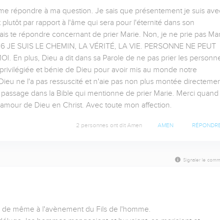
 me répondre à ma question. Je sais que présentement je suis avec
utôt par rapport à l'âme qui sera pour l'éternité dans son 
s te répondre concernant de prier Marie. Non, je ne prie pas Mari
4:6 JE SUIS LE CHEMIN, LA VÉRITÉ, LA VIE. PERSONNE NE PEUT 
 plus, Dieu a dit dans sa Parole de ne pas prier les personne
ivilégiée et bénie de Dieu pour avoir mis au monde notre 
ieu ne l'a pas ressuscité et n'aie pas non plus montée directemen
 passage dans la Bible qui mentionne de prier Marie. Merci quand 
amour de Dieu en Christ. Avec toute mon affection.
2 personnes ont dit Amen
AMEN
RÉPONDR
Signaler le comm
a de même à l'avènement du Fils de l'homme.
