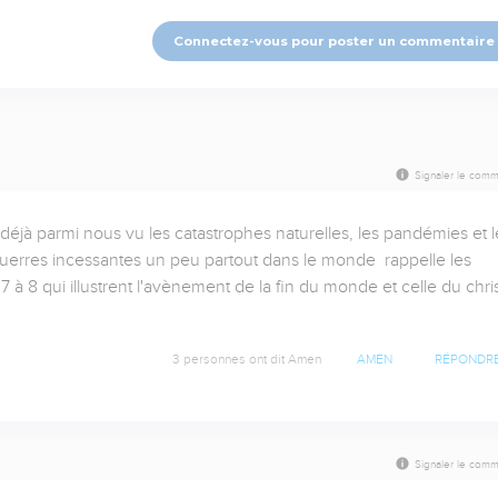
Connectez-vous pour poster un commentaire
Signaler le comm
 déjà parmi nous vu les catastrophes naturelles, les pandémies et le
guerres incessantes un peu partout dans le monde  rappelle les 
à 8 qui illustrent l'avènement de la fin du monde et celle du christ
3 personnes ont dit Amen
AMEN
RÉPONDR
Signaler le comm