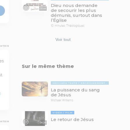
Dieu nous demande
08:44
de secourir les plus
démunis, surtout dans
l’Église
10 minutes Théologiques
Voir tout
entaire
s 
Sur le même thème
. 
MESSAGE TEXTE
ENSEIGNEMENTS BIBLIQUES
La puissance du sang
E
de Jésus
Michaël Williams
VIDÉO
FILM
Le retour de Jésus
entaire
04:36