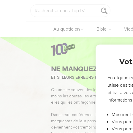
Au quotidien
Bible
Vid
Vot
NE MANQUEZ PAS L’ÉVÉ
ET SI LEURS ERREURS POUVAIENT VOUS 
En cliquant 
utilise des 
On admire souvent les leaders pour leurs réussi
et traite vo
moins les doutes, les erreurs et les saisons di
informations
elles qui les ont façonnés.
Mesurer l'
Dans cette conférence, leaders, entrepreneur
marquantes de leur parcours et les clés pour
Vous perme
deviennent vos tremplins. Que vous guidiez 
Vous perme