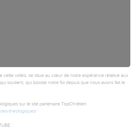
 cette vidéo, se situe au cœur de notre espérance relative aux
qui soutient, qui booste notre foi depuis que nous avons fait le
ogiques sur le site partenaire TopChrétien :
utes-theologiques/
UBE :