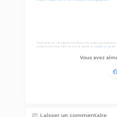
TopChrétien est une plate-forme diffuseur de contenu de partenaires de
problème technique, merci de nous le signaler en
cliquant sur ce lien
.
Vous avez aimé
Laisser un commentaire