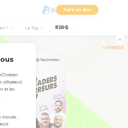
Faire un don
ien ?
Le Top
FERMER
nous
opChrétien
utilisateur)
n et les
:
 du monde…
eurs.