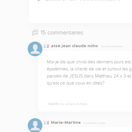
15 commentaires
atse jean claude ncho
Il y a 3 ans, 5 mois
Moi je dis que christ des derniers jours est
épidémies, la cherté de vie et surtout les 
paroles de JESUS dans Matthieu 24 v 3 et 7 
qu'est ce que vous en dites?
Modifié il y a 3 ans, 5 mois
Marie-Martine
Il y a 3 ans, 5 mois