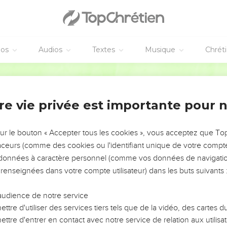
éos
Audios
Textes
Musique
Chrét
re vie privée est importante pour 
NEMENT DE L’ANNÉE !
ÉVITER LES VOTRES ?
sur le bouton « Accepter tous les cookies », vous acceptez que T
traceurs (comme des cookies ou l'identifiant unique de votre compte 
tes, leur impact, leur foi ou leur vision. Mais on voit
s données à caractère personnel (comme vos données de navigatio
fficiles qu'ils ont traversés, alors même que ce sont
 renseignées dans votre compte utilisateur) dans les buts suivants 
audience de notre service
s, et responsables reviennent sur les erreurs
 avancer avec plus de sagesse afin que leurs erreurs
ttre d'utiliser des services tiers tels que de la vidéo, des cartes
un ministère, une équipe, un groupe ou une famille,
ttre d'entrer en contact avec notre service de relation aux utilisat