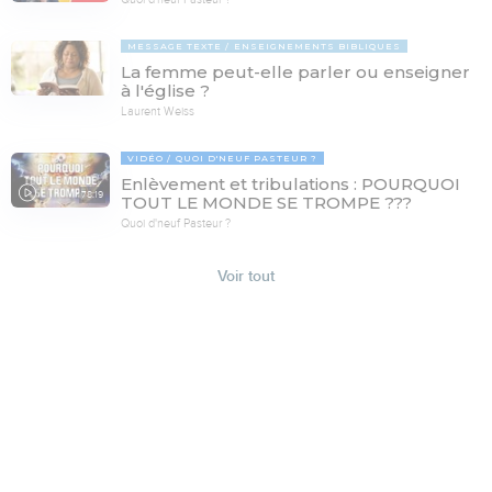
MESSAGE TEXTE
ENSEIGNEMENTS BIBLIQUES
La femme peut-elle parler ou enseigner
à l'église ?
Laurent Weiss
VIDÉO
QUOI D'NEUF PASTEUR ?
Enlèvement et tribulations : POURQUOI
78:19
TOUT LE MONDE SE TROMPE ???
Quoi d'neuf Pasteur ?
Voir tout