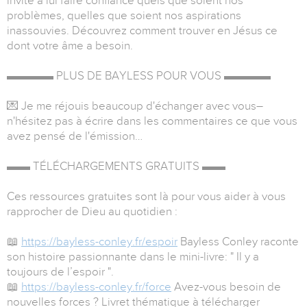
invite à lui faire confiance quels que soient nos
problèmes, quelles que soient nos aspirations
inassouvies. Découvrez comment trouver en Jésus ce
dont votre âme a besoin.
▬▬▬▬ PLUS DE BAYLESS POUR VOUS ▬▬▬▬
💌 Je me réjouis beaucoup d'échanger avec vous–
n'hésitez pas à écrire dans les commentaires ce que vous
avez pensé de l'émission…
▬▬ TÉLÉCHARGEMENTS GRATUITS ▬▬
Ces ressources gratuites sont là pour vous aider à vous
rapprocher de Dieu au quotidien :
📖
https://bayless-conley.fr/espoir
Bayless Conley raconte
son histoire passionnante dans le mini-livre: " Il y a
toujours de l’espoir ".
📖
https://bayless-conley.fr/force
Avez-vous besoin de
nouvelles forces ? Livret thématique à télécharger