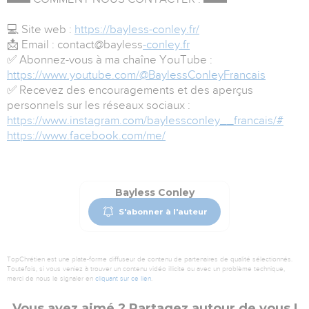
💻 Site web :
https://bayless-conley.fr/
📩 Email : contact@bayless
-conley.fr
✅ Abonnez-vous à ma chaîne YouTube :
https://www.youtube.com/@BaylessConleyFrancais
✅ Recevez des encouragements et des aperçus
personnels sur les réseaux sociaux :
https://www.instagram.com/baylessconley__francais/#
https://www.facebook.com/me/
Bayless Conley
S'abonner à l'auteur
TopChrétien est une plate-forme diffuseur de contenu de partenaires de qualité sélectionnés.
Toutefois, si vous veniez à trouver un contenu vidéo illicite ou avec un problème technique,
merci de nous le signaler en
cliquant sur ce lien
.
Vous avez aimé ? Partagez autour de vous !