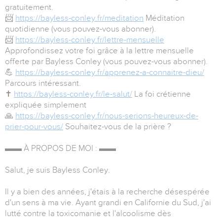
gratuitement.
📨
https://bayless-conley.fr/meditation
Méditation
quotidienne (vous pouvez-vous abonner).
📨
https://bayless-conley.fr/lettre-mensuelle
Approfondissez votre foi grâce à la lettre mensuelle
offerte par Bayless Conley (vous pouvez-vous abonner).
💪
https://bayless-conley.fr/apprenez-a-connaitre-dieu/
Parcours intéressant.
✝️
https://bayless-conley.fr/le-salut/
La foi crétienne
expliquée simplement
🙏
https://bayless-conley.fr/nous-serions-heureux-de-
prier-pour-vous/
Souhaitez-vous de la prière ?
▬▬ À PROPOS DE MOI : ▬▬
Salut, je suis Bayless Conley.
Il y a bien des années, j'étais à la recherche désespérée
d'un sens à ma vie. Ayant grandi en Californie du Sud, j'ai
lutté contre la toxicomanie et l'alcoolisme dès