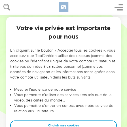
Votre vie privée est importante
pour nous
NE MANQUEZ PAS L’ÉVÉNEMENT
En cliquant sur le bouton « Accepter tous les cookies », vous
DE L’ANNÉE !
acceptez que TopChrétien utilise des traceurs (comme des
cookies ou l'identifiant unique de votre compte utilisateur) et
ET SI LEURS ERREURS POUVAIENT VOUS ÉVITER LES
traite vos données à caractère personnel (comme vos
VOTRES ?
données de navigation et les informations renseignées dans
votre compte utilisateur) dans les buts suivants :
On admire souvent les leaders pour leurs réussites, leur impact,
leur foi ou leur vision. Mais on voit moins les doutes, les erreurs
Mesurer l'audience de notre service
Vous permettre d'utiliser des services tiers tels que de la
et les saisons difficiles qu'ils ont traversés, alors même que ce
vidéo, des cartes du monde…
sont elles qui les ont façonnés.
Vous permettre d'entrer en contact avec notre service de
relation aux utilisateurs.
Dans cette conférence, leaders, entrepreneurs, et responsables
reviennent sur les erreurs marquantes de leur parcours et les
clés pour avancer avec plus de sagesse afin que leurs erreurs
Choisir mes cookies