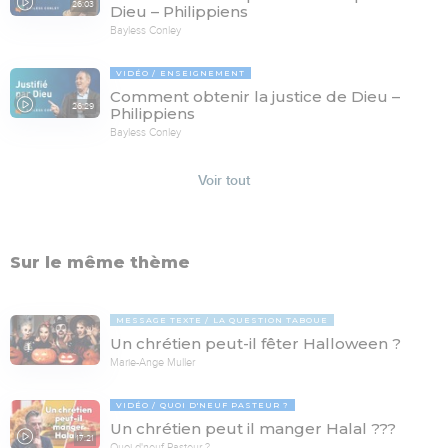
26:03
Dieu – Philippiens
Bayless Conley
VIDÉO
ENSEIGNEMENT
Comment obtenir la justice de Dieu –
26:29
Philippiens
Bayless Conley
Voir tout
Sur le même thème
MESSAGE TEXTE
LA QUESTION TABOUE
Un chrétien peut-il fêter Halloween ?
Marie-Ange Muller
VIDÉO
QUOI D'NEUF PASTEUR ?
Un chrétien peut il manger Halal ???
17:21
Quoi d'neuf Pasteur ?