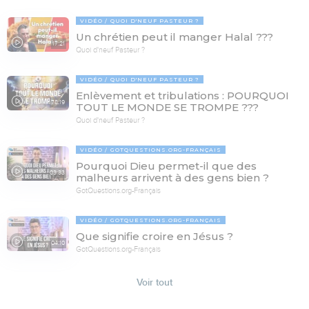
VIDÉO
QUOI D'NEUF PASTEUR ?
Un chrétien peut il manger Halal ???
17:21
Quoi d'neuf Pasteur ?
VIDÉO
QUOI D'NEUF PASTEUR ?
Enlèvement et tribulations : POURQUOI
78:19
TOUT LE MONDE SE TROMPE ???
Quoi d'neuf Pasteur ?
VIDÉO
GOTQUESTIONS.ORG-FRANÇAIS
Pourquoi Dieu permet-il que des
03:33
malheurs arrivent à des gens bien ?
GotQuestions.org-Français
VIDÉO
GOTQUESTIONS.ORG-FRANÇAIS
Que signifie croire en Jésus ?
04:10
GotQuestions.org-Français
Voir tout