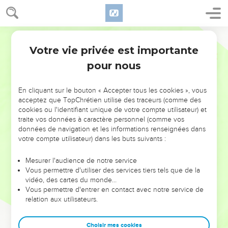
Votre vie privée est importante
pour nous
NE MANQUEZ PAS L’ÉVÉNEMENT
En cliquant sur le bouton « Accepter tous les cookies », vous
DE L’ANNÉE !
acceptez que TopChrétien utilise des traceurs (comme des
cookies ou l'identifiant unique de votre compte utilisateur) et
ET SI LEURS ERREURS POUVAIENT VOUS ÉVITER LES
traite vos données à caractère personnel (comme vos
VOTRES ?
données de navigation et les informations renseignées dans
votre compte utilisateur) dans les buts suivants :
On admire souvent les leaders pour leurs réussites, leur impact,
leur foi ou leur vision. Mais on voit moins les doutes, les erreurs
Mesurer l'audience de notre service
Vous permettre d'utiliser des services tiers tels que de la
et les saisons difficiles qu'ils ont traversés, alors même que ce
vidéo, des cartes du monde…
sont elles qui les ont façonnés.
Vous permettre d'entrer en contact avec notre service de
relation aux utilisateurs.
Dans cette conférence, leaders, entrepreneurs, et responsables
reviennent sur les erreurs marquantes de leur parcours et les
clés pour avancer avec plus de sagesse afin que leurs erreurs
Choisir mes cookies