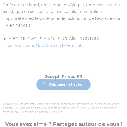
Amérique du Nord, en Europe, en Afrique, en Australie et en
Israël, que ce soit sur le réseau séculier ou chrétien.
TopChrétien est le partenaire de distribution de New Creation
TV en français.
► ABONNEZ-VOUS A NOTRE CHAÎNE YOUTUBE :
https://topc.com/NewCreationTVFrancais
Joseph Prince FR
S'abonner à l'auteur
TopChrétien est une plate-forme diffuseur de contenu de partenaires de qualité sélectionnés.
Toutefois, si vous veniez à trouver un contenu vidéo illicite ou avec un problème technique,
merci de nous le signaler en
cliquant sur ce lien
.
Vous avez aimé ? Partagez autour de vous !