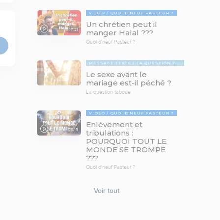
VIDÉO
QUOI D'NEUF PASTEUR ?
Un chrétien peut il
17:21
manger Halal ???
Quoi d'neuf Pasteur ?
MESSAGE TEXTE
LA QUESTION TABOUE
Le sexe avant le
mariage est-il péché ?
La question taboue
VIDÉO
QUOI D'NEUF PASTEUR ?
Enlèvement et
78:19
tribulations :
POURQUOI TOUT LE
MONDE SE TROMPE
???
Quoi d'neuf Pasteur ?
Voir tout