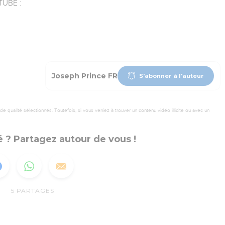
UBE :
Joseph Prince FR
S'abonner à l'auteur
 qualité sélectionnés. Toutefois, si vous veniez à trouver un contenu vidéo illicite ou avec un
 ? Partagez autour de vous !
5
PARTAGES