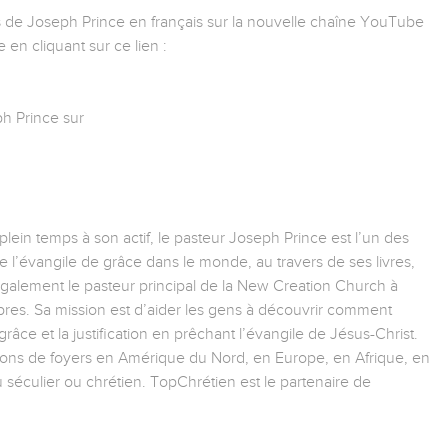
s de Joseph Prince en français sur la nouvelle chaîne YouTube
en cliquant sur ce lien :
h Prince sur
ein temps à son actif, le pasteur Joseph Prince est l’un des
e l’évangile de grâce dans le monde, au travers de ses livres,
 également le pasteur principal de la New Creation Church à
es. Sa mission est d’aider les gens à découvrir comment
râce et la justification en prêchant l’évangile de Jésus-Christ.
lions de foyers en Amérique du Nord, en Europe, en Afrique, en
au séculier ou chrétien. TopChrétien est le partenaire de