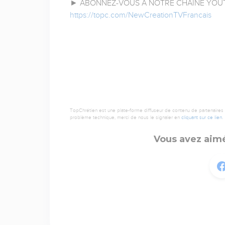
► ABONNEZ-VOUS A NOTRE CHAÎNE YOUT
https://topc.com/NewCreationTVFrancais
TopChrétien est une plate-forme diffuseur de contenu de partenaires de
problème technique, merci de nous le signaler en
cliquant sur ce lien
.
Vous avez aimé