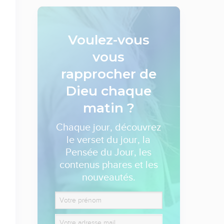
Voulez-vous
vous
rapprocher de
Dieu
chaque
matin ?
Chaque jour, découvrez
le verset du jour, la
Pensée du Jour, les
contenus phares et les
nouveautés.