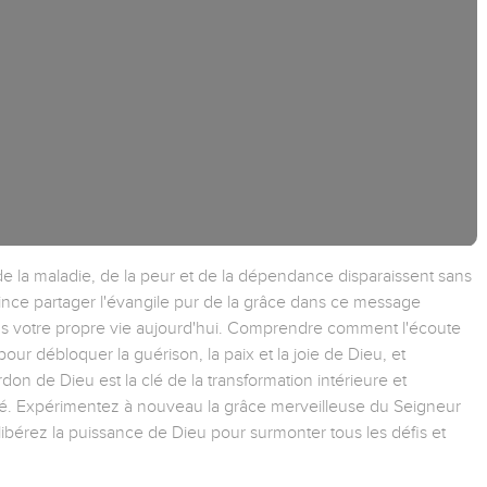
de la maladie, de la peur et de la dépendance disparaissent sans
rince partager l'évangile pur de la grâce dans ce message
dans votre propre vie aujourd'hui. Comprendre comment l'écoute
pour débloquer la guérison, la paix et la joie de Dieu, et
on de Dieu est la clé de la transformation intérieure et
ché. Expérimentez à nouveau la grâce merveilleuse du Seigneur
bérez la puissance de Dieu pour surmonter tous les défis et