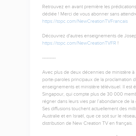
Retrouvez en avant première les prédication
dédiée ! Merci de vous abonner sans attendre 
https://topc.com/NewCreationTVFrancais
Découvrez d'autres enseignements de Josep
https://topc.com/NewCreationTVFR
!
---------
Avec plus de deux décennies de ministère à pl
porte-paroles principaux de la proclamation d
enseignements et ministère télévisuel. Il est
Singapour, qui compte plus de 30 000 membr
régner dans leurs vies par l’abondance de la g
Ses diffusions touchent actuellement des mil
Australie et en Israël, que ce soit sur le rése
distribution de New Creation TV en français.