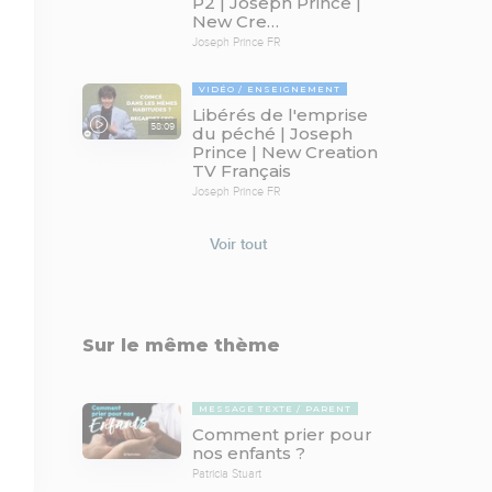
P2 | Joseph Prince |
New Cre…
Joseph Prince FR
VIDÉO
ENSEIGNEMENT
Libérés de l'emprise
58:09
du péché | Joseph
Prince | New Creation
TV Français
Joseph Prince FR
Voir tout
Sur le même thème
MESSAGE TEXTE
PARENT
Comment prier pour
nos enfants ?
Patricia Stuart