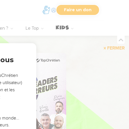
Faire un don
ien ?
Le Top
FERMER
nous
opChrétien
utilisateur)
n et les
:
 du monde…
eurs.