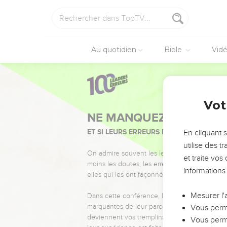
Au quotidien
Bible
Vid
Vot
NE MANQUEZ PAS L’ÉVÉ
ET SI LEURS ERREURS POUVAIENT VOUS 
En cliquant 
utilise des 
On admire souvent les leaders pour leurs réussi
et traite vo
moins les doutes, les erreurs et les saisons di
informations
elles qui les ont façonnés.
Mesurer l'
Dans cette conférence, leaders, entrepreneur
marquantes de leur parcours et les clés pour
Vous perme
deviennent vos tremplins. Que vous guidiez 
Vous perme