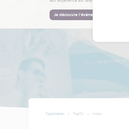
leur expérience est faite pour vous.
Je découvre l’événement
TopChrétien
TopTV
Vidéo