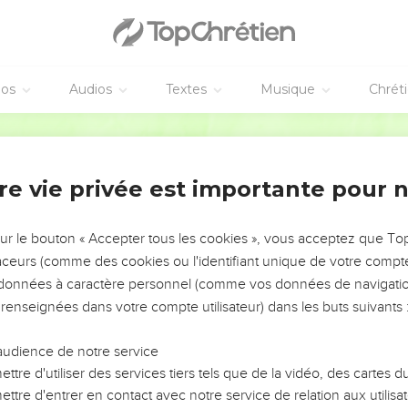
éos
Audios
Textes
Musique
Chrét
re vie privée est importante pour 
NEMENT DE L’ANNÉE !
ÉVITER LES VOTRES ?
sur le bouton « Accepter tous les cookies », vous acceptez que T
traceurs (comme des cookies ou l'identifiant unique de votre compte 
tes, leur impact, leur foi ou leur vision. Mais on voit
s données à caractère personnel (comme vos données de navigatio
fficiles qu'ils ont traversés, alors même que ce sont
 renseignées dans votre compte utilisateur) dans les buts suivants 
audience de notre service
s, et responsables reviennent sur les erreurs
 avancer avec plus de sagesse afin que leurs erreurs
ttre d'utiliser des services tiers tels que de la vidéo, des cartes
un ministère, une équipe, un groupe ou une famille,
ttre d'entrer en contact avec notre service de relation aux utilisat