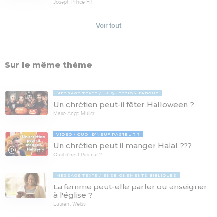
Joseph Prince FR
Voir tout
Sur le même thème
MESSAGE TEXTE
LA QUESTION TABOUE
Un chrétien peut-il fêter Halloween ?
Marie-Ange Muller
VIDÉO
QUOI D'NEUF PASTEUR ?
Un chrétien peut il manger Halal ???
17:21
Quoi d'neuf Pasteur ?
MESSAGE TEXTE
ENSEIGNEMENTS BIBLIQUES
La femme peut-elle parler ou enseigner
à l'église ?
Laurent Weiss