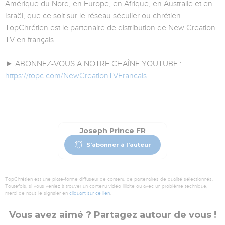
Amérique du Nord, en Europe, en Afrique, en Australie et en
Israël, que ce soit sur le réseau séculier ou chrétien.
TopChrétien est le partenaire de distribution de New Creation
TV en français.
► ABONNEZ-VOUS A NOTRE CHAÎNE YOUTUBE :
https://topc.com/NewCreationTVFrancais
Joseph Prince FR
S'abonner à l'auteur
TopChrétien est une plate-forme diffuseur de contenu de partenaires de qualité sélectionnés.
Toutefois, si vous veniez à trouver un contenu vidéo illicite ou avec un problème technique,
merci de nous le signaler en
cliquant sur ce lien
.
Vous avez aimé ? Partagez autour de vous !