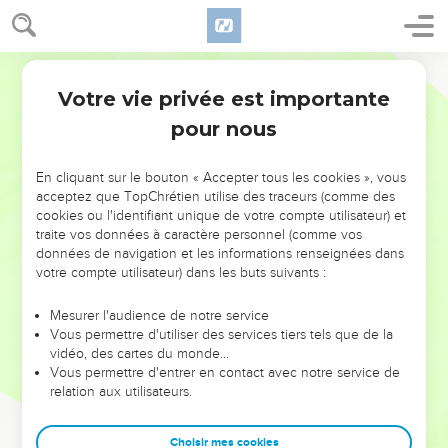
Votre vie privée est importante
pour nous
NE MANQUEZ PAS L’ÉVÉNEMENT
En cliquant sur le bouton « Accepter tous les cookies », vous
DE L’ANNÉE !
acceptez que TopChrétien utilise des traceurs (comme des
cookies ou l'identifiant unique de votre compte utilisateur) et
ET SI LEURS ERREURS POUVAIENT VOUS ÉVITER LES
traite vos données à caractère personnel (comme vos
VOTRES ?
données de navigation et les informations renseignées dans
votre compte utilisateur) dans les buts suivants :
On admire souvent les leaders pour leurs réussites, leur impact,
leur foi ou leur vision. Mais on voit moins les doutes, les erreurs
Mesurer l'audience de notre service
Vous permettre d'utiliser des services tiers tels que de la
et les saisons difficiles qu'ils ont traversés, alors même que ce
vidéo, des cartes du monde…
sont elles qui les ont façonnés.
Vous permettre d'entrer en contact avec notre service de
relation aux utilisateurs.
Dans cette conférence, leaders, entrepreneurs, et responsables
reviennent sur les erreurs marquantes de leur parcours et les
clés pour avancer avec plus de sagesse afin que leurs erreurs
Choisir mes cookies