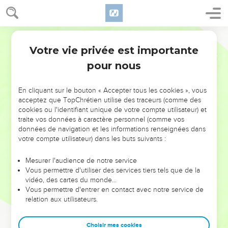
Votre vie privée est importante
pour nous
NE MANQUEZ PAS L’ÉVÉNEMENT
En cliquant sur le bouton « Accepter tous les cookies », vous
DE L’ANNÉE !
acceptez que TopChrétien utilise des traceurs (comme des
cookies ou l'identifiant unique de votre compte utilisateur) et
ET SI LEURS ERREURS POUVAIENT VOUS ÉVITER LES
traite vos données à caractère personnel (comme vos
VOTRES ?
données de navigation et les informations renseignées dans
votre compte utilisateur) dans les buts suivants :
On admire souvent les leaders pour leurs réussites, leur impact,
leur foi ou leur vision. Mais on voit moins les doutes, les erreurs
Mesurer l'audience de notre service
Vous permettre d'utiliser des services tiers tels que de la
et les saisons difficiles qu'ils ont traversés, alors même que ce
vidéo, des cartes du monde…
sont elles qui les ont façonnés.
Vous permettre d'entrer en contact avec notre service de
relation aux utilisateurs.
Dans cette conférence, leaders, entrepreneurs, et responsables
reviennent sur les erreurs marquantes de leur parcours et les
clés pour avancer avec plus de sagesse afin que leurs erreurs
Choisir mes cookies