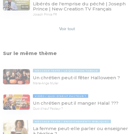
Libérés de l'emprise du péché | Joseph
58:09
Prince | New Creation TV Français
Joseph Prince FR
Voir tout
Sur le même thème
MESSAGE TEXTE
LA QUESTION TABOUE
Un chrétien peut-il fêter Halloween ?
Marie-Ange Muller
VIDÉO
QUOI D'NEUF PASTEUR ?
Un chrétien peut il manger Halal ???
17:21
Quoi d'neuf Pasteur ?
MESSAGE TEXTE
ENSEIGNEMENTS BIBLIQUES
La femme peut-elle parler ou enseigner
à l'église ?