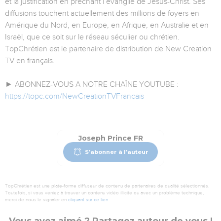
et la justification en prêchant l’évangile de Jésus-Christ. Ses
diffusions touchent actuellement des millions de foyers en
Amérique du Nord, en Europe, en Afrique, en Australie et en
Israël, que ce soit sur le réseau séculier ou chrétien.
TopChrétien est le partenaire de distribution de New Creation
TV en français.
► ABONNEZ-VOUS A NOTRE CHAÎNE YOUTUBE :
https://topc.com/NewCreationTVFrancais
Joseph Prince FR
S'abonner à l'auteur
TopChrétien est une plate-forme diffuseur de contenu de partenaires de qualité sélectionnés.
Toutefois, si vous veniez à trouver un contenu vidéo illicite ou avec un problème technique,
merci de nous le signaler en
cliquant sur ce lien
.