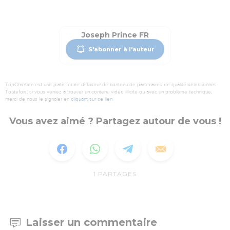
Joseph Prince FR
S'abonner à l'auteur
TopChrétien est une plate-forme diffuseur de contenu de partenaires de qualité sélectionnés.
Toutefois, si vous veniez à trouver un contenu vidéo illicite ou avec un problème technique,
merci de nous le signaler en
cliquant sur ce lien
.
Vous avez aimé ? Partagez autour de vous !
1
PARTAGES
Laisser un commentaire