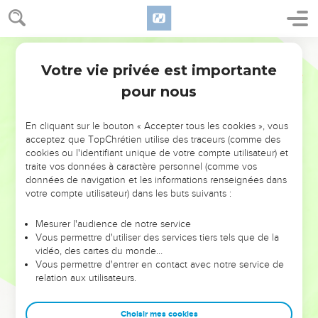
Votre vie privée est importante
pour nous
NE MANQUEZ PAS L’ÉVÉNEMENT
En cliquant sur le bouton « Accepter tous les cookies », vous
DE L’ANNÉE !
acceptez que TopChrétien utilise des traceurs (comme des
cookies ou l'identifiant unique de votre compte utilisateur) et
ET SI LEURS ERREURS POUVAIENT VOUS ÉVITER LES
traite vos données à caractère personnel (comme vos
VOTRES ?
données de navigation et les informations renseignées dans
votre compte utilisateur) dans les buts suivants :
On admire souvent les leaders pour leurs réussites, leur impact,
leur foi ou leur vision. Mais on voit moins les doutes, les erreurs
Mesurer l'audience de notre service
Vous permettre d'utiliser des services tiers tels que de la
et les saisons difficiles qu'ils ont traversés, alors même que ce
vidéo, des cartes du monde…
sont elles qui les ont façonnés.
Vous permettre d'entrer en contact avec notre service de
relation aux utilisateurs.
Dans cette conférence, leaders, entrepreneurs, et responsables
reviennent sur les erreurs marquantes de leur parcours et les
clés pour avancer avec plus de sagesse afin que leurs erreurs
Choisir mes cookies