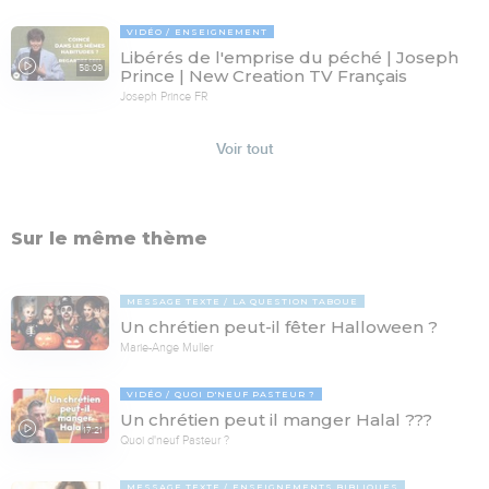
VIDÉO
ENSEIGNEMENT
Libérés de l'emprise du péché | Joseph
58:09
Prince | New Creation TV Français
Joseph Prince FR
Voir tout
Sur le même thème
MESSAGE TEXTE
LA QUESTION TABOUE
Un chrétien peut-il fêter Halloween ?
Marie-Ange Muller
VIDÉO
QUOI D'NEUF PASTEUR ?
Un chrétien peut il manger Halal ???
17:21
Quoi d'neuf Pasteur ?
MESSAGE TEXTE
ENSEIGNEMENTS BIBLIQUES