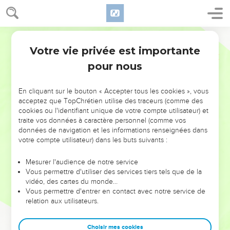
Votre vie privée est importante
pour nous
NE MANQUEZ PAS L’ÉVÉNEMENT
En cliquant sur le bouton « Accepter tous les cookies », vous
DE L’ANNÉE !
acceptez que TopChrétien utilise des traceurs (comme des
cookies ou l'identifiant unique de votre compte utilisateur) et
ET SI LEURS ERREURS POUVAIENT VOUS ÉVITER LES
traite vos données à caractère personnel (comme vos
VOTRES ?
données de navigation et les informations renseignées dans
votre compte utilisateur) dans les buts suivants :
On admire souvent les leaders pour leurs réussites, leur impact,
leur foi ou leur vision. Mais on voit moins les doutes, les erreurs
Mesurer l'audience de notre service
Vous permettre d'utiliser des services tiers tels que de la
et les saisons difficiles qu'ils ont traversés, alors même que ce
vidéo, des cartes du monde…
sont elles qui les ont façonnés.
Vous permettre d'entrer en contact avec notre service de
relation aux utilisateurs.
Dans cette conférence, leaders, entrepreneurs, et responsables
reviennent sur les erreurs marquantes de leur parcours et les
clés pour avancer avec plus de sagesse afin que leurs erreurs
Choisir mes cookies