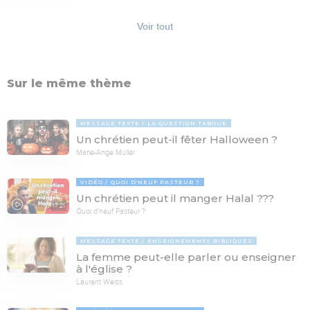
Voir tout
Sur le même thème
MESSAGE TEXTE
LA QUESTION TABOUE
Un chrétien peut-il fêter Halloween ?
Marie-Ange Muller
VIDÉO
QUOI D'NEUF PASTEUR ?
Un chrétien peut il manger Halal ???
17:21
Quoi d'neuf Pasteur ?
MESSAGE TEXTE
ENSEIGNEMENTS BIBLIQUES
La femme peut-elle parler ou enseigner
à l'église ?
Laurent Weiss