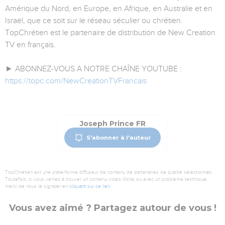
Amérique du Nord, en Europe, en Afrique, en Australie et en
Israël, que ce soit sur le réseau séculier ou chrétien.
TopChrétien est le partenaire de distribution de New Creation
TV en français.
► ABONNEZ-VOUS A NOTRE CHAÎNE YOUTUBE :
https://topc.com/NewCreationTVFrancais
Joseph Prince FR
S'abonner à l'auteur
TopChrétien est une plate-forme diffuseur de contenu de partenaires de qualité sélectionnés.
Toutefois, si vous veniez à trouver un contenu vidéo illicite ou avec un problème technique,
merci de nous le signaler en
cliquant sur ce lien
.
Vous avez aimé ? Partagez autour de vous !