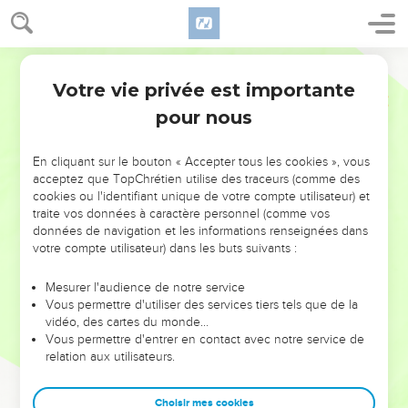
Votre vie privée est importante
pour nous
NE MANQUEZ PAS L’ÉVÉNEMENT
En cliquant sur le bouton « Accepter tous les cookies », vous
DE L’ANNÉE !
acceptez que TopChrétien utilise des traceurs (comme des
cookies ou l'identifiant unique de votre compte utilisateur) et
ET SI LEURS ERREURS POUVAIENT VOUS ÉVITER LES
traite vos données à caractère personnel (comme vos
VOTRES ?
données de navigation et les informations renseignées dans
votre compte utilisateur) dans les buts suivants :
On admire souvent les leaders pour leurs réussites, leur impact,
leur foi ou leur vision. Mais on voit moins les doutes, les erreurs
Mesurer l'audience de notre service
Vous permettre d'utiliser des services tiers tels que de la
et les saisons difficiles qu'ils ont traversés, alors même que ce
vidéo, des cartes du monde…
sont elles qui les ont façonnés.
Vous permettre d'entrer en contact avec notre service de
relation aux utilisateurs.
Dans cette conférence, leaders, entrepreneurs, et responsables
reviennent sur les erreurs marquantes de leur parcours et les
clés pour avancer avec plus de sagesse afin que leurs erreurs
Choisir mes cookies