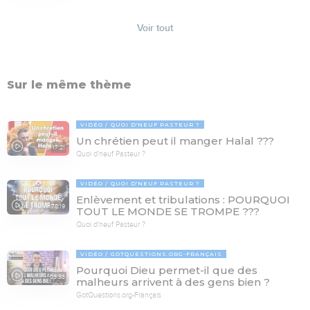
Voir tout
Sur le même thème
VIDÉO
QUOI D'NEUF PASTEUR ?
Un chrétien peut il manger Halal ???
17:21
Quoi d'neuf Pasteur ?
VIDÉO
QUOI D'NEUF PASTEUR ?
Enlèvement et tribulations : POURQUOI
78:19
TOUT LE MONDE SE TROMPE ???
Quoi d'neuf Pasteur ?
VIDÉO
GOTQUESTIONS.ORG-FRANÇAIS
Pourquoi Dieu permet-il que des
03:33
malheurs arrivent à des gens bien ?
GotQuestions.org-Français