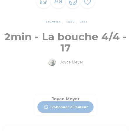
TopChrétien
TopTV
Vidéo
2min - La bouche 4/4 -
17
Joyce Meyer
Joyce Meyer
S'abonner à l'auteur