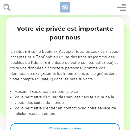
Votre vie privée est importante
pour nous
NE MANQUEZ PAS L’ÉVÉNEMENT
En cliquant sur le bouton « Accepter tous les cookies », vous
DE L’ANNÉE !
acceptez que TopChrétien utilise des traceurs (comme des
cookies ou l'identifiant unique de votre compte utilisateur) et
ET SI LEURS ERREURS POUVAIENT VOUS ÉVITER LES
traite vos données à caractère personnel (comme vos
VOTRES ?
données de navigation et les informations renseignées dans
votre compte utilisateur) dans les buts suivants :
On admire souvent les leaders pour leurs réussites, leur impact,
leur foi ou leur vision. Mais on voit moins les doutes, les erreurs
Mesurer l'audience de notre service
Vous permettre d'utiliser des services tiers tels que de la
et les saisons difficiles qu'ils ont traversés, alors même que ce
vidéo, des cartes du monde…
sont elles qui les ont façonnés.
Vous permettre d'entrer en contact avec notre service de
relation aux utilisateurs.
Dans cette conférence, leaders, entrepreneurs, et responsables
reviennent sur les erreurs marquantes de leur parcours et les
clés pour avancer avec plus de sagesse afin que leurs erreurs
Choisir mes cookies