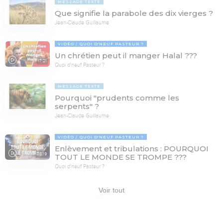
MESSAGE TEXTE
Que signifie la parabole des dix vierges ?
Jean-Claude Guillaume
VIDÉO
QUOI D'NEUF PASTEUR ?
Un chrétien peut il manger Halal ???
17:21
Quoi d'neuf Pasteur ?
MESSAGE TEXTE
Pourquoi "prudents comme les
serpents" ?
Jean-Claude Guillaume
VIDÉO
QUOI D'NEUF PASTEUR ?
Enlèvement et tribulations : POURQUOI
78:19
TOUT LE MONDE SE TROMPE ???
Quoi d'neuf Pasteur ?
Voir tout