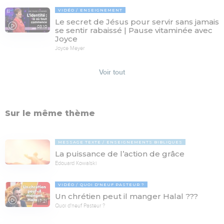
VIDÉO
ENSEIGNEMENT
Le secret de Jésus pour servir sans jamais
03:10
se sentir rabaissé | Pause vitaminée avec
Joyce
Joyce Meyer
Voir tout
Sur le même thème
MESSAGE TEXTE
ENSEIGNEMENTS BIBLIQUES
La puissance de l’action de grâce
Edouard Kowalski
VIDÉO
QUOI D'NEUF PASTEUR ?
Un chrétien peut il manger Halal ???
17:21
Quoi d'neuf Pasteur ?