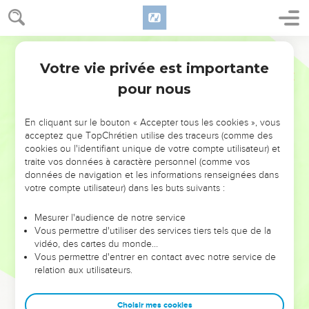
Votre vie privée est importante
pour nous
NE MANQUEZ PAS L’ÉVÉNEMENT
En cliquant sur le bouton « Accepter tous les cookies », vous
DE L’ANNÉE !
acceptez que TopChrétien utilise des traceurs (comme des
cookies ou l'identifiant unique de votre compte utilisateur) et
ET SI LEURS ERREURS POUVAIENT VOUS ÉVITER LES
traite vos données à caractère personnel (comme vos
VOTRES ?
données de navigation et les informations renseignées dans
votre compte utilisateur) dans les buts suivants :
On admire souvent les leaders pour leurs réussites, leur impact,
leur foi ou leur vision. Mais on voit moins les doutes, les erreurs
Mesurer l'audience de notre service
Vous permettre d'utiliser des services tiers tels que de la
et les saisons difficiles qu'ils ont traversés, alors même que ce
vidéo, des cartes du monde…
sont elles qui les ont façonnés.
Vous permettre d'entrer en contact avec notre service de
relation aux utilisateurs.
Dans cette conférence, leaders, entrepreneurs, et responsables
reviennent sur les erreurs marquantes de leur parcours et les
clés pour avancer avec plus de sagesse afin que leurs erreurs
Choisir mes cookies