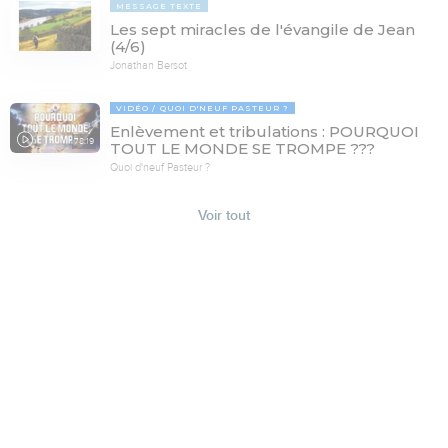
MESSAGE TEXTE
Les sept miracles de l'évangile de Jean
(4/6)
Jonathan Bersot
VIDÉO
QUOI D'NEUF PASTEUR ?
Enlèvement et tribulations : POURQUOI
78:19
TOUT LE MONDE SE TROMPE ???
Quoi d'neuf Pasteur ?
Voir tout