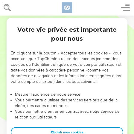
Votre vie privée est importante
pour nous
NE MANQUEZ PAS L’ÉVÉNEMENT
En cliquant sur le bouton « Accepter tous les cookies », vous
DE L’ANNÉE !
acceptez que TopChrétien utilise des traceurs (comme des
cookies ou l'identifiant unique de votre compte utilisateur) et
ET SI LEURS ERREURS POUVAIENT VOUS ÉVITER LES
traite vos données à caractère personnel (comme vos
VOTRES ?
données de navigation et les informations renseignées dans
votre compte utilisateur) dans les buts suivants :
On admire souvent les leaders pour leurs réussites, leur impact,
leur foi ou leur vision. Mais on voit moins les doutes, les erreurs
Mesurer l'audience de notre service
Vous permettre d'utiliser des services tiers tels que de la
et les saisons difficiles qu'ils ont traversés, alors même que ce
vidéo, des cartes du monde…
sont elles qui les ont façonnés.
Vous permettre d'entrer en contact avec notre service de
relation aux utilisateurs.
Dans cette conférence, leaders, entrepreneurs, et responsables
reviennent sur les erreurs marquantes de leur parcours et les
clés pour avancer avec plus de sagesse afin que leurs erreurs
Choisir mes cookies