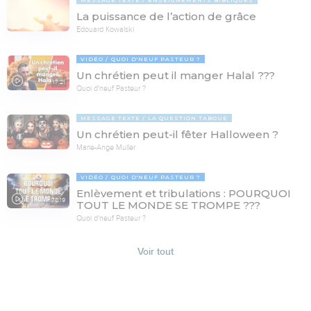
La puissance de l’action de grâce
Edouard Kowalski
VIDÉO
QUOI D'NEUF PASTEUR ?
Un chrétien peut il manger Halal ???
17:21
Quoi d'neuf Pasteur ?
MESSAGE TEXTE
LA QUESTION TABOUE
Un chrétien peut-il fêter Halloween ?
Marie-Ange Muller
VIDÉO
QUOI D'NEUF PASTEUR ?
Enlèvement et tribulations : POURQUOI
78:19
TOUT LE MONDE SE TROMPE ???
Quoi d'neuf Pasteur ?
Voir tout