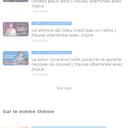
l’évitez peut-être | Pause vitaminée avec
Joyce
Joyce Meyer
VIDÉO
ENSEIGNEMENT
Le silence de Dieu n'est pas un refus |
10:37
Pause vitaminée avec Joyce
Joyce Meyer
VIDÉO
ENSEIGNEMENT
La peur lui a tout volé, jusqu'à ce qu'elle
04:04
reçoive ce conseil | Pause vitaminée avec
Joyce
Joyce Meyer
Voir tout
Sur le même thème
MESSAGE TEXTE
ENSEIGNEMENTS BIBLIQUES