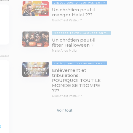
entaire
VIDÉO
QUOI D'NEUF PASTEUR ?
Un chrétien peut il
17:21
manger Halal ???
Quoi d'neuf Pasteur ?
MESSAGE TEXTE
LA QUESTION TABOUE
E
Un chrétien peut-il
fêter Halloween ?
Marie-Ange Muller
entaire
VIDÉO
QUOI D'NEUF PASTEUR ?
Enlèvement et
78:19
tribulations :
POURQUOI TOUT LE
MONDE SE TROMPE
???
Quoi d'neuf Pasteur ?
Voir tout
E