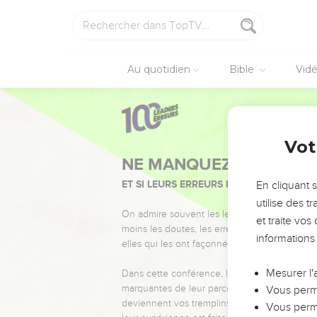
Au quotidien
Bible
Vid
Vot
NE MANQUEZ PAS L’ÉVÉ
ET SI LEURS ERREURS POUVAIENT VOUS 
En cliquant 
utilise des 
On admire souvent les leaders pour leurs réussi
et traite vo
moins les doutes, les erreurs et les saisons di
informations
elles qui les ont façonnés.
Mesurer l'
Dans cette conférence, leaders, entrepreneur
marquantes de leur parcours et les clés pour
Vous perme
deviennent vos tremplins. Que vous guidiez 
Vous perme