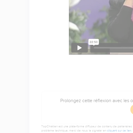
Prolongez cette réflexion avec les 
TopChrétien est une plate-forme diffuseur de contenu de partenaires de
problème technique, merci de nous le signaler en
cliquant sur ce lien
.