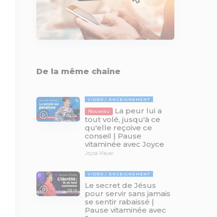
De la même chaîne
VIDÉO
ENSEIGNEMENT
La peur lui a
Nouveau
04:04
tout volé, jusqu'à ce
qu'elle reçoive ce
conseil | Pause
vitaminée avec Joyce
Joyce Meyer
VIDÉO
ENSEIGNEMENT
Le secret de Jésus
03:10
pour servir sans jamais
se sentir rabaissé |
Pause vitaminée avec