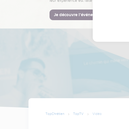
leur expérience est faite pour vous.
Je découvre l’événement
TopChrétien
TopTV
Vidéo