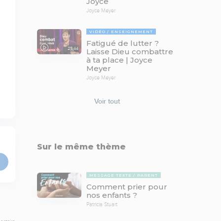
Joyce
Joyce Meyer
VIDÉO
ENSEIGNEMENT
Fatigué de lutter ?
25:44
Laisse Dieu combattre
à ta place | Joyce
Meyer
Joyce Meyer
Voir tout
Sur le même thème
MESSAGE TEXTE
PARENT
Comment prier pour
nos enfants ?
Patricia Stuart