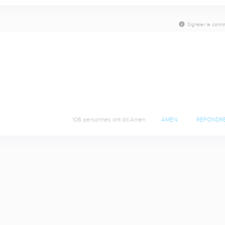
Signaler le comm
106 personnes ont dit Amen
AMEN
RÉPONDR