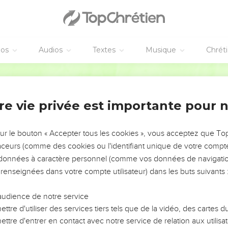
éos
Audios
Textes
Musique
Chrét
re vie privée est importante pour 
NEMENT DE L’ANNÉE !
ÉVITER LES VOTRES ?
sur le bouton « Accepter tous les cookies », vous acceptez que T
traceurs (comme des cookies ou l'identifiant unique de votre compte 
tes, leur impact, leur foi ou leur vision. Mais on voit
s données à caractère personnel (comme vos données de navigatio
fficiles qu'ils ont traversés, alors même que ce sont
 renseignées dans votre compte utilisateur) dans les buts suivants 
audience de notre service
s, et responsables reviennent sur les erreurs
 avancer avec plus de sagesse afin que leurs erreurs
ttre d'utiliser des services tiers tels que de la vidéo, des cartes
un ministère, une équipe, un groupe ou une famille,
ttre d'entrer en contact avec notre service de relation aux utilisat