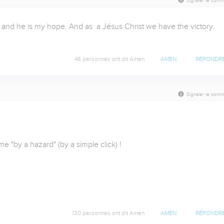
Signaler le comm
nd he is my hope. And as  a Jésus Christ we have the victory.  
46 personnes ont dit Amen
AMEN
RÉPONDR
Signaler le comm
 "by a hazard" (by a simple click) ! 

130 personnes ont dit Amen
AMEN
RÉPONDR