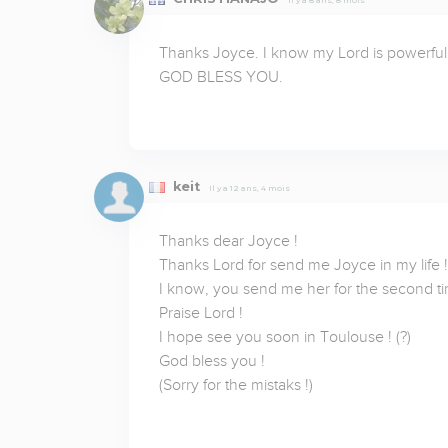
Thanks Joyce. I know my Lord is powerful a
GOD BLESS YOU.
keit
Il y a 12 ans, 4 mois
Thanks dear Joyce !

Thanks Lord for send me Joyce in my life !

I know, you send me her for the second time
Praise Lord !

I hope see you soon in Toulouse ! (?)

God bless you !

(Sorry for the mistaks !)