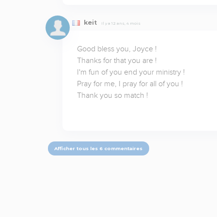
keit
Il y a 12 ans, 4 mois
Good bless you, Joyce !

Thanks for that you are !

I'm fun of you end your ministry !

Pray for me, I pray for all of you !

Thank you so match !
Afficher tous les 6 commentaires