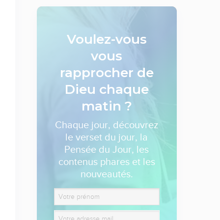
Voulez-vous
vous
rapprocher de
Dieu
chaque
matin ?
Chaque jour, découvrez
le verset du jour, la
Pensée du Jour, les
contenus phares et les
nouveautés.