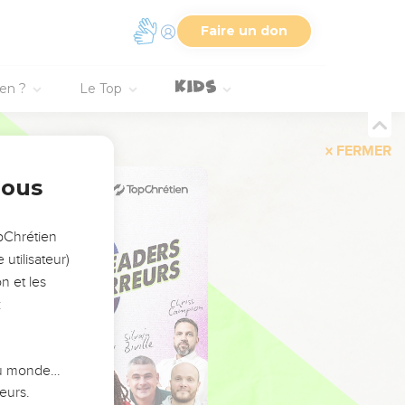
Faire un don
ien ?
Le Top
FERMER
nous
opChrétien
utilisateur)
n et les
:
 du monde…
eurs.