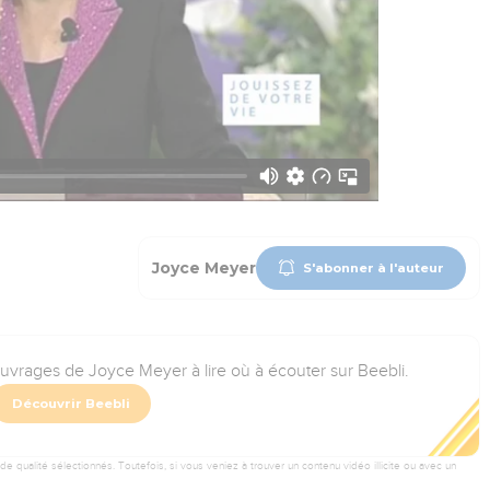
Joyce Meyer
S'abonner à l'auteur
ouvrages de Joyce Meyer à lire où à écouter sur Beebli.
Découvrir Beebli
 qualité sélectionnés. Toutefois, si vous veniez à trouver un contenu vidéo illicite ou avec un