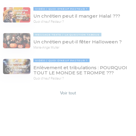
VIDÉO
QUOI D'NEUF PASTEUR ?
Un chrétien peut il manger Halal ???
17:21
Quoi d'neuf Pasteur ?
MESSAGE TEXTE
LA QUESTION TABOUE
Un chrétien peut-il fêter Halloween ?
Marie-Ange Muller
VIDÉO
QUOI D'NEUF PASTEUR ?
Enlèvement et tribulations : POURQUOI
78:19
TOUT LE MONDE SE TROMPE ???
Quoi d'neuf Pasteur ?
Voir tout