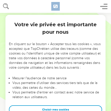
Votre vie privée est importante
pour nous
NE MANQUEZ PAS L’ÉVÉNEMENT
En cliquant sur le bouton « Accepter tous les cookies », vous
DE L’ANNÉE !
acceptez que TopChrétien utilise des traceurs (comme des
cookies ou l'identifiant unique de votre compte utilisateur) et
ET SI LEURS ERREURS POUVAIENT VOUS ÉVITER LES
traite vos données à caractère personnel (comme vos
VOTRES ?
données de navigation et les informations renseignées dans
votre compte utilisateur) dans les buts suivants :
On admire souvent les leaders pour leurs réussites, leur impact,
leur foi ou leur vision. Mais on voit moins les doutes, les erreurs
Mesurer l'audience de notre service
Vous permettre d'utiliser des services tiers tels que de la
et les saisons difficiles qu'ils ont traversés, alors même que ce
vidéo, des cartes du monde…
sont elles qui les ont façonnés.
Vous permettre d'entrer en contact avec notre service de
relation aux utilisateurs.
Dans cette conférence, leaders, entrepreneurs, et responsables
reviennent sur les erreurs marquantes de leur parcours et les
clés pour avancer avec plus de sagesse afin que leurs erreurs
Choisir mes cookies