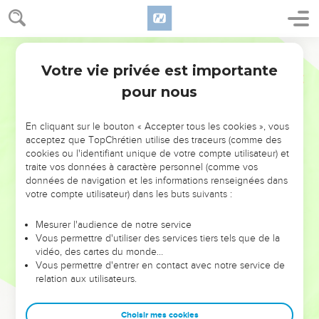
Votre vie privée est importante
pour nous
NE MANQUEZ PAS L’ÉVÉNEMENT
En cliquant sur le bouton « Accepter tous les cookies », vous
DE L’ANNÉE !
acceptez que TopChrétien utilise des traceurs (comme des
cookies ou l'identifiant unique de votre compte utilisateur) et
ET SI LEURS ERREURS POUVAIENT VOUS ÉVITER LES
traite vos données à caractère personnel (comme vos
VOTRES ?
données de navigation et les informations renseignées dans
votre compte utilisateur) dans les buts suivants :
On admire souvent les leaders pour leurs réussites, leur impact,
leur foi ou leur vision. Mais on voit moins les doutes, les erreurs
Mesurer l'audience de notre service
Vous permettre d'utiliser des services tiers tels que de la
et les saisons difficiles qu'ils ont traversés, alors même que ce
vidéo, des cartes du monde…
sont elles qui les ont façonnés.
Vous permettre d'entrer en contact avec notre service de
relation aux utilisateurs.
Dans cette conférence, leaders, entrepreneurs, et responsables
reviennent sur les erreurs marquantes de leur parcours et les
clés pour avancer avec plus de sagesse afin que leurs erreurs
Choisir mes cookies