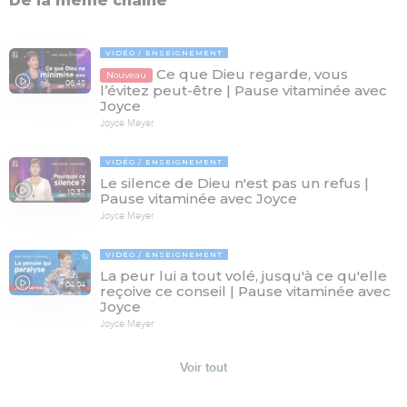
De la même chaîne
VIDÉO
ENSEIGNEMENT
Ce que Dieu regarde, vous
Nouveau
06:48
l’évitez peut-être | Pause vitaminée avec
Joyce
Joyce Meyer
VIDÉO
ENSEIGNEMENT
Le silence de Dieu n'est pas un refus |
10:37
Pause vitaminée avec Joyce
Joyce Meyer
VIDÉO
ENSEIGNEMENT
La peur lui a tout volé, jusqu'à ce qu'elle
04:04
reçoive ce conseil | Pause vitaminée avec
Joyce
Joyce Meyer
Voir tout