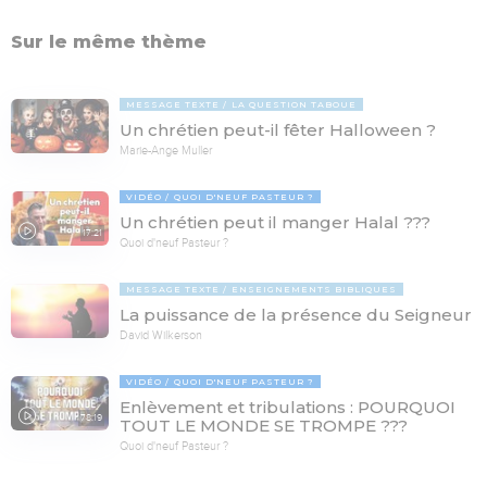
Sur le même thème
MESSAGE TEXTE
LA QUESTION TABOUE
Un chrétien peut-il fêter Halloween ?
Marie-Ange Muller
VIDÉO
QUOI D'NEUF PASTEUR ?
Un chrétien peut il manger Halal ???
17:21
Quoi d'neuf Pasteur ?
MESSAGE TEXTE
ENSEIGNEMENTS BIBLIQUES
La puissance de la présence du Seigneur
David Wilkerson
VIDÉO
QUOI D'NEUF PASTEUR ?
Enlèvement et tribulations : POURQUOI
78:19
TOUT LE MONDE SE TROMPE ???
Quoi d'neuf Pasteur ?