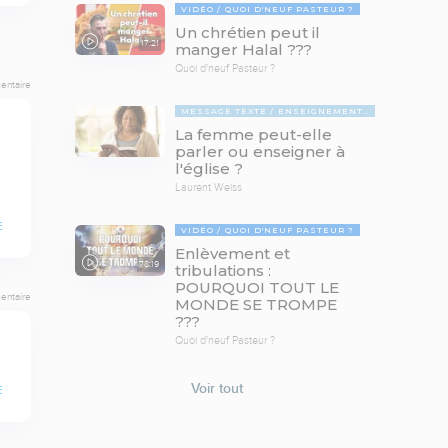
VIDÉO
QUOI D'NEUF PASTEUR ?
Un chrétien peut il
17:21
manger Halal ???
Quoi d'neuf Pasteur ?
entaire
MESSAGE TEXTE
ENSEIGNEMENTS BIBLIQUES
La femme peut-elle
parler ou enseigner à
l'église ?
Laurent Weiss
E
VIDÉO
QUOI D'NEUF PASTEUR ?
Enlèvement et
78:19
tribulations :
POURQUOI TOUT LE
entaire
MONDE SE TROMPE
???
Quoi d'neuf Pasteur ?
Voir tout
E