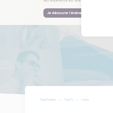
leur expérience est faite pour vous.
Je découvre l’événement
TopChrétien
TopTV
Vidéo