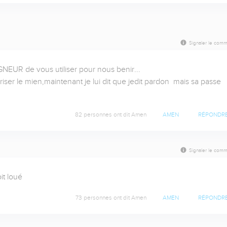
Signaler le comm
EUR de vous utiliser pour nous benir...

riser le mien,maintenant je lui dit que jedit pardon  mais sa passe 
82 personnes ont dit Amen
AMEN
RÉPONDR
Signaler le comm
it loué
73 personnes ont dit Amen
AMEN
RÉPONDR