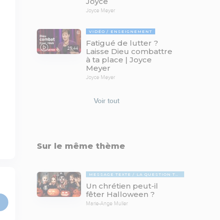
Joyce
Joyce Meyer
VIDÉO
ENSEIGNEMENT
Fatigué de lutter ?
25:44
Laisse Dieu combattre
à ta place | Joyce
Meyer
Joyce Meyer
Voir tout
Sur le même thème
MESSAGE TEXTE
LA QUESTION TABOUE
Un chrétien peut-il
fêter Halloween ?
Marie-Ange Muller