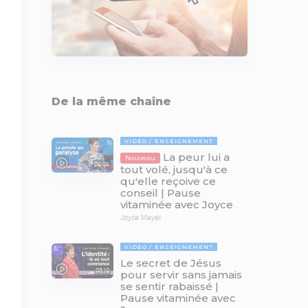
De la même chaîne
VIDÉO
ENSEIGNEMENT
La peur lui a
Nouveau
04:04
tout volé, jusqu'à ce
qu'elle reçoive ce
conseil | Pause
vitaminée avec Joyce
Joyce Meyer
VIDÉO
ENSEIGNEMENT
Le secret de Jésus
03:10
pour servir sans jamais
se sentir rabaissé |
Pause vitaminée avec