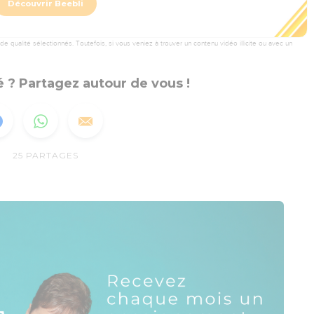
Découvrir Beebli
 qualité sélectionnés. Toutefois, si vous veniez à trouver un contenu vidéo illicite ou avec un
 ? Partagez autour de vous !
25
PARTAGES