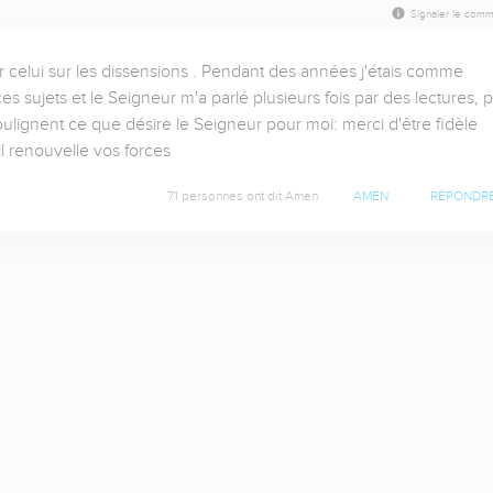
Signaler le comm
 celui sur les dissensions . Pendant des années j'étais comme 
sujets et le Seigneur m'a parlé plusieurs fois par des lectures, pa
oulignent ce que désire le Seigneur pour moi: merci d'être fidèle 
l renouvelle vos forces
71 personnes ont dit Amen
AMEN
RÉPONDR