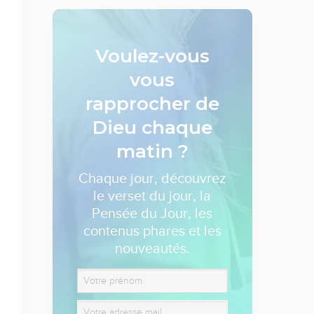
Voulez-vous
vous
rapprocher de
Dieu
chaque
matin ?
Chaque jour, découvrez
le verset du jour, la
Pensée du Jour, les
contenus phares et les
nouveautés.