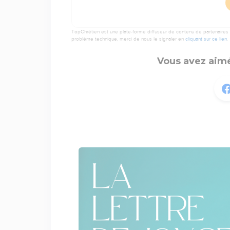
TopChrétien est une plate-forme diffuseur de contenu de partenaires de
problème technique, merci de nous le signaler en
cliquant sur ce lien
.
Vous avez aimé