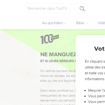
Au quotidien
Bible
Vid
Vot
NE MANQUEZ PAS L’ÉVÉ
ET SI LEURS ERREURS POUVAIENT VOUS 
En cliquant 
utilise des 
On admire souvent les leaders pour leurs réussi
et traite vo
moins les doutes, les erreurs et les saisons di
informations
elles qui les ont façonnés.
Mesurer l'
Dans cette conférence, leaders, entrepreneur
marquantes de leur parcours et les clés pour
Vous perme
deviennent vos tremplins. Que vous guidiez 
Vous perme