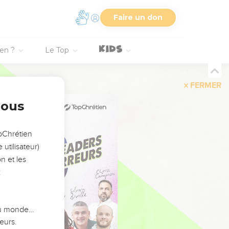
Faire un don
ien ?
Le Top
FERMER
nous
opChrétien
utilisateur)
n et les
:
 du monde…
eurs.