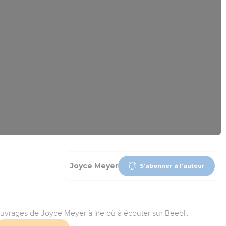
Joyce Meyer
S'abonner à l'auteur
ouvrages de Joyce Meyer à lire où à écouter sur Beebli.