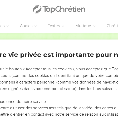
éos
Audios
Textes
Musique
Chrét
re vie privée est importante pour 
NEMENT DE L’ANNÉE !
ÉVITER LES VOTRES ?
sur le bouton « Accepter tous les cookies », vous acceptez que T
traceurs (comme des cookies ou l'identifiant unique de votre compte 
tes, leur impact, leur foi ou leur vision. Mais on voit
s données à caractère personnel (comme vos données de navigatio
fficiles qu'ils ont traversés, alors même que ce sont
 renseignées dans votre compte utilisateur) dans les buts suivants 
audience de notre service
s, et responsables reviennent sur les erreurs
 avancer avec plus de sagesse afin que leurs erreurs
ttre d'utiliser des services tiers tels que de la vidéo, des cartes
un ministère, une équipe, un groupe ou une famille,
ttre d'entrer en contact avec notre service de relation aux utilisat