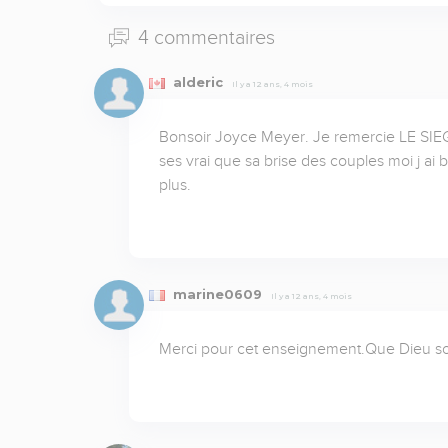
4 commentaires
alderic
Il y a 12 ans, 4 mois
Bonsoir Joyce Meyer. Je remercie LE SIEGN
ses vrai que sa brise des couples moi j ai b
plus.
marine0609
Il y a 12 ans, 4 mois
Merci pour cet enseignement.Que Dieu so