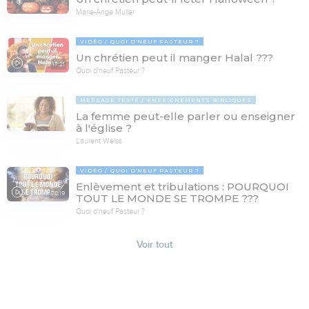
Marie-Ange Muller
VIDÉO
QUOI D'NEUF PASTEUR ?
Un chrétien peut il manger Halal ???
17:21
Quoi d'neuf Pasteur ?
MESSAGE TEXTE
ENSEIGNEMENTS BIBLIQUES
La femme peut-elle parler ou enseigner
à l'église ?
Laurent Weiss
VIDÉO
QUOI D'NEUF PASTEUR ?
Enlèvement et tribulations : POURQUOI
78:19
TOUT LE MONDE SE TROMPE ???
Quoi d'neuf Pasteur ?
Voir tout