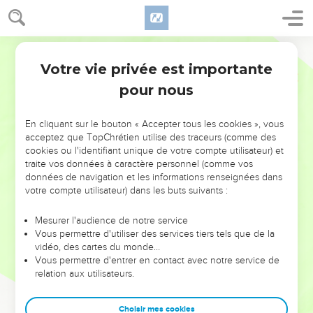
Votre vie privée est importante
pour nous
NE MANQUEZ PAS L’ÉVÉNEMENT
En cliquant sur le bouton « Accepter tous les cookies », vous
DE L’ANNÉE !
acceptez que TopChrétien utilise des traceurs (comme des
cookies ou l'identifiant unique de votre compte utilisateur) et
ET SI LEURS ERREURS POUVAIENT VOUS ÉVITER LES
traite vos données à caractère personnel (comme vos
VOTRES ?
données de navigation et les informations renseignées dans
votre compte utilisateur) dans les buts suivants :
On admire souvent les leaders pour leurs réussites, leur impact,
leur foi ou leur vision. Mais on voit moins les doutes, les erreurs
Mesurer l'audience de notre service
Vous permettre d'utiliser des services tiers tels que de la
et les saisons difficiles qu'ils ont traversés, alors même que ce
vidéo, des cartes du monde…
sont elles qui les ont façonnés.
Vous permettre d'entrer en contact avec notre service de
relation aux utilisateurs.
Dans cette conférence, leaders, entrepreneurs, et responsables
reviennent sur les erreurs marquantes de leur parcours et les
clés pour avancer avec plus de sagesse afin que leurs erreurs
Choisir mes cookies