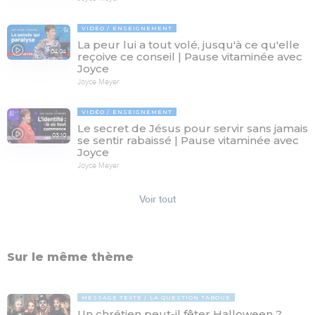
VIDÉO
ENSEIGNEMENT
La peur lui a tout volé, jusqu'à ce qu'elle
04:04
reçoive ce conseil | Pause vitaminée avec
Joyce
Joyce Meyer
VIDÉO
ENSEIGNEMENT
Le secret de Jésus pour servir sans jamais
03:10
se sentir rabaissé | Pause vitaminée avec
Joyce
Joyce Meyer
Voir tout
Sur le même thème
MESSAGE TEXTE
LA QUESTION TABOUE
Un chrétien peut-il fêter Halloween ?