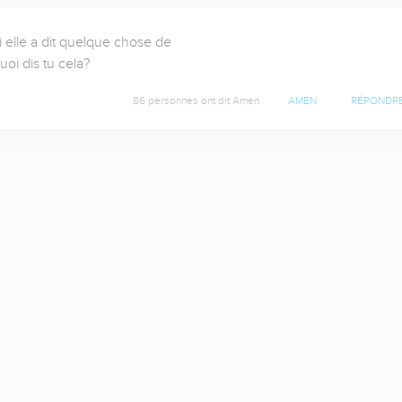
elle a dit quelque chose de 

uoi dis tu cela?
86 personnes ont dit Amen
AMEN
RÉPONDR