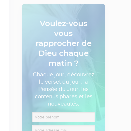
Voulez-vous
vous
rapprocher de
Dieu
chaque
matin ?
Chaque jour, découvrez
le verset du jour, la
Pensée du Jour, les
contenus phares et les
nouveautés.