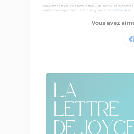
TopChrétien est une plate-forme diffuseur de contenu de partenaires de
problème technique, merci de nous le signaler en
cliquant sur ce lien
.
Vous avez aimé