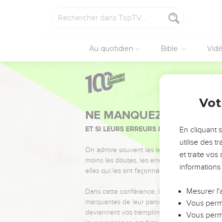
Au quotidien
Bible
Vid
Vot
NE MANQUEZ PAS L’ÉVÉ
ET SI LEURS ERREURS POUVAIENT VOUS 
En cliquant 
utilise des 
On admire souvent les leaders pour leurs réussi
et traite vo
moins les doutes, les erreurs et les saisons di
informations
elles qui les ont façonnés.
Mesurer l'
Dans cette conférence, leaders, entrepreneur
marquantes de leur parcours et les clés pour
Vous perme
deviennent vos tremplins. Que vous guidiez 
Vous perme