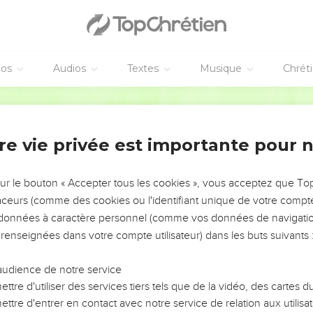
éos
Audios
Textes
Musique
Chrét
re vie privée est importante pour 
NEMENT DE L’ANNÉE !
ÉVITER LES VOTRES ?
sur le bouton « Accepter tous les cookies », vous acceptez que T
traceurs (comme des cookies ou l'identifiant unique de votre compte 
tes, leur impact, leur foi ou leur vision. Mais on voit
s données à caractère personnel (comme vos données de navigatio
fficiles qu'ils ont traversés, alors même que ce sont
 renseignées dans votre compte utilisateur) dans les buts suivants 
audience de notre service
s, et responsables reviennent sur les erreurs
 avancer avec plus de sagesse afin que leurs erreurs
ttre d'utiliser des services tiers tels que de la vidéo, des cartes
un ministère, une équipe, un groupe ou une famille,
ttre d'entrer en contact avec notre service de relation aux utilisat