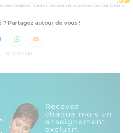
 qualité sélectionnés. Toutefois, si vous veniez à trouver un contenu vidéo illicite ou avec un
 ? Partagez autour de vous !
18
PARTAGES