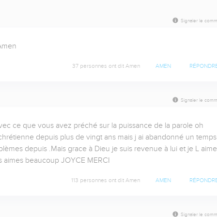
Signaler le comm
 Amen
37 personnes ont dit Amen
AMEN
RÉPONDR
Signaler le comm
ec ce que vous avez préché sur la puissance de la parole oh 
hrétienne depuis plus de vingt ans mais j ai abandonné un temps 
mes depuis .Mais grace à Dieu je suis revenue à lui et je L aime 
 vous aimes beaucoup JOYCE MERCI
113 personnes ont dit Amen
AMEN
RÉPONDR
Signaler le comm