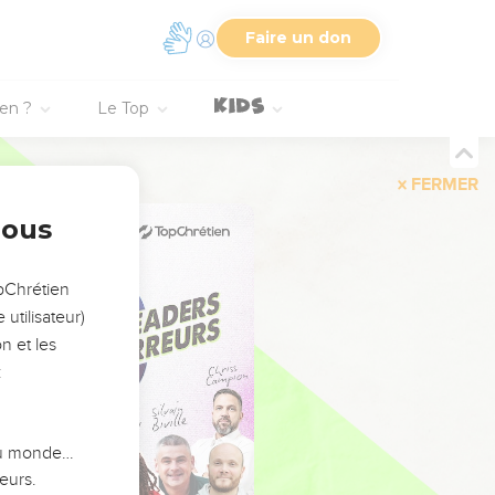
Faire un don
ien ?
Le Top
FERMER
nous
opChrétien
utilisateur)
n et les
:
 du monde…
eurs.