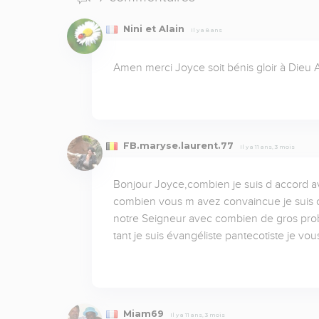
Nini et Alain
Il y a 8 ans
Amen merci Joyce soit bénis gloir à Dieu
FB.maryse.laurent.77
Il y a 11 ans, 3 mois
Bonjour Joyce,combien je suis d accord av
combien vous m avez convaincue je suis c
notre Seigneur avec combien de gros problè
tant je suis évangéliste pantecotiste je
Miam69
Il y a 11 ans, 3 mois