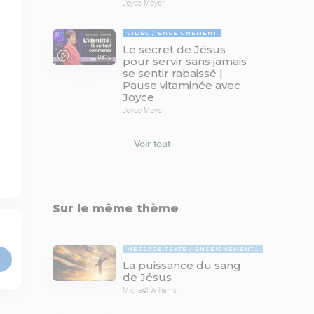
Joyce Meyer
VIDÉO
ENSEIGNEMENT
Le secret de Jésus
03:10
pour servir sans jamais
se sentir rabaissé |
Pause vitaminée avec
Joyce
Joyce Meyer
Voir tout
Sur le même thème
MESSAGE TEXTE
ENSEIGNEMENTS BIBLIQUES
La puissance du sang
de Jésus
Michaël Williams