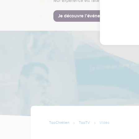
leur expérience est faite pour vous.
Je découvre l’événement
TopChrétien
TopTV
Vidéo