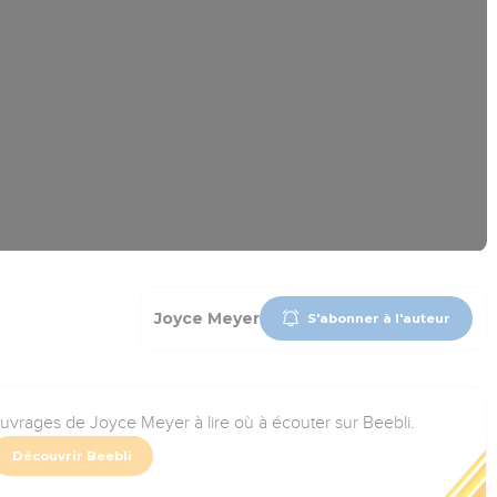
Joyce Meyer
S'abonner à l'auteur
ouvrages de Joyce Meyer à lire où à écouter sur Beebli.
Découvrir Beebli