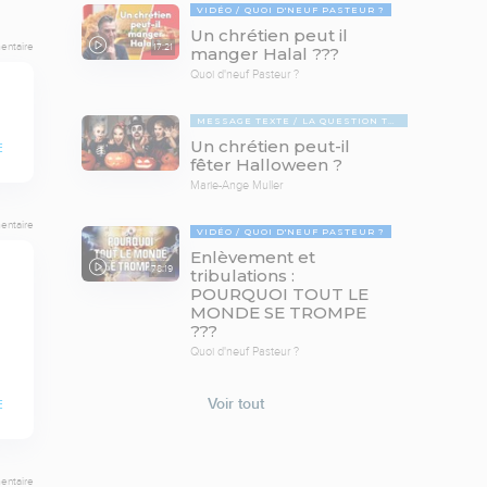
VIDÉO
QUOI D'NEUF PASTEUR ?
Un chrétien peut il
entaire
17:21
manger Halal ???
Quoi d'neuf Pasteur ?
MESSAGE TEXTE
LA QUESTION TABOUE
Un chrétien peut-il
E
fêter Halloween ?
Marie-Ange Muller
entaire
VIDÉO
QUOI D'NEUF PASTEUR ?
Enlèvement et
78:19
tribulations :
POURQUOI TOUT LE
MONDE SE TROMPE
???
Quoi d'neuf Pasteur ?
Voir tout
E
entaire