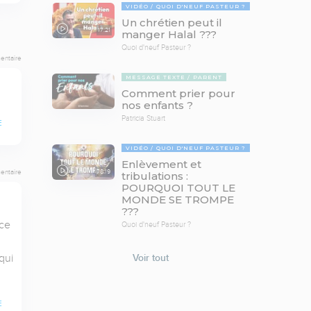
VIDÉO
QUOI D'NEUF PASTEUR ?
Un chrétien peut il
17:21
manger Halal ???
Quoi d'neuf Pasteur ?
entaire
MESSAGE TEXTE
PARENT
Comment prier pour
nos enfants ?
Patricia Stuart
E
VIDÉO
QUOI D'NEUF PASTEUR ?
Enlèvement et
78:19
entaire
tribulations :
POURQUOI TOUT LE
MONDE SE TROMPE
???
ce 
Quoi d'neuf Pasteur ?
ui 
Voir tout
E