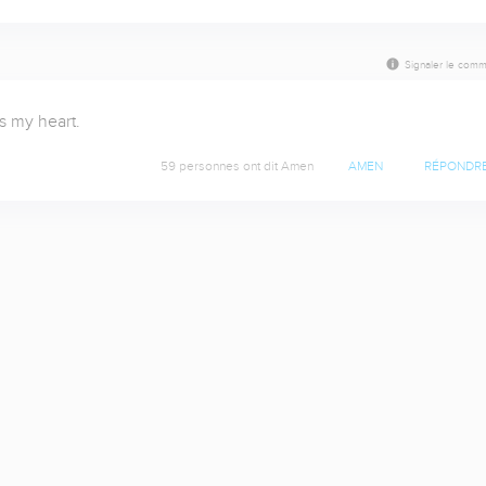
Signaler le comm
s my heart.
59 personnes ont dit Amen
AMEN
RÉPONDR