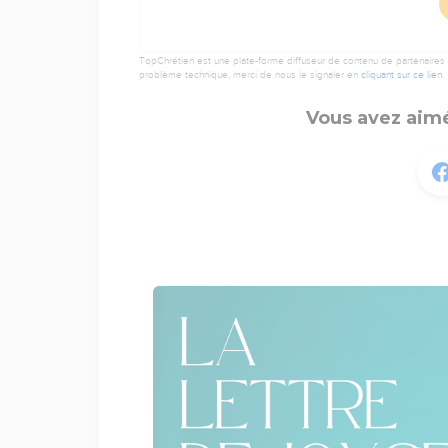
TopChrétien est une plate-forme diffuseur de contenu de partenaires de
problème technique, merci de nous le signaler en
cliquant sur ce lien
.
Vous avez aimé