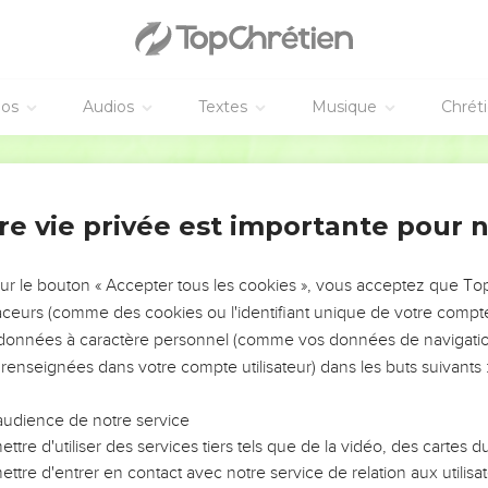
éos
Audios
Textes
Musique
Chrét
re vie privée est importante pour 
NEMENT DE L’ANNÉE !
ÉVITER LES VOTRES ?
sur le bouton « Accepter tous les cookies », vous acceptez que T
traceurs (comme des cookies ou l'identifiant unique de votre compte 
tes, leur impact, leur foi ou leur vision. Mais on voit
s données à caractère personnel (comme vos données de navigatio
fficiles qu'ils ont traversés, alors même que ce sont
 renseignées dans votre compte utilisateur) dans les buts suivants 
audience de notre service
s, et responsables reviennent sur les erreurs
 avancer avec plus de sagesse afin que leurs erreurs
ttre d'utiliser des services tiers tels que de la vidéo, des cartes
un ministère, une équipe, un groupe ou une famille,
ttre d'entrer en contact avec notre service de relation aux utilisat