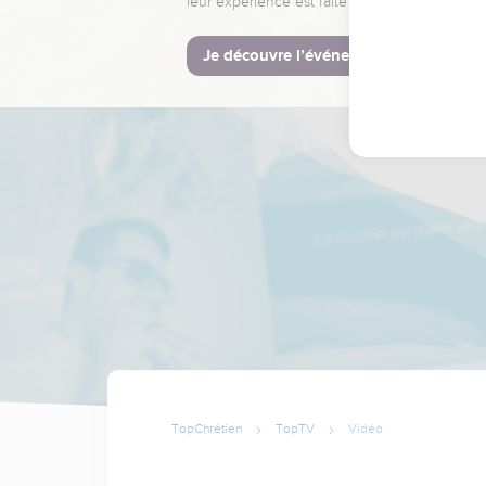
leur expérience est faite pour vous.
Je découvre l’événement
TopChrétien
TopTV
Vidéo