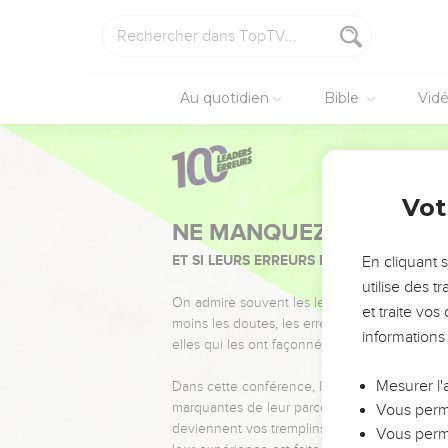
Au quotidien
Bible
Vid
Vot
NE MANQUEZ PAS L’ÉVÉ
ET SI LEURS ERREURS POUVAIENT VOUS 
En cliquant 
utilise des 
On admire souvent les leaders pour leurs réussi
et traite vo
moins les doutes, les erreurs et les saisons di
informations
elles qui les ont façonnés.
Mesurer l'
Dans cette conférence, leaders, entrepreneur
marquantes de leur parcours et les clés pour
Vous perme
deviennent vos tremplins. Que vous guidiez 
Vous perme