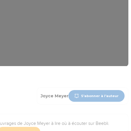
Joyce Meyer
S'abonner à l'auteur
ouvrages de Joyce Meyer à lire où à écouter sur Beebli.