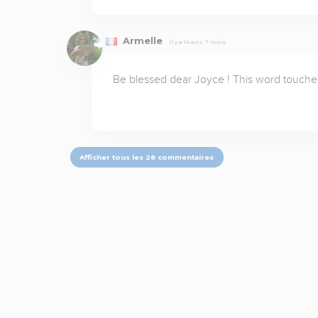
Armelle
Il y a 14 ans, 7 mois
Be blessed dear Joyce ! This word touche
Afficher tous les 28 commentaires