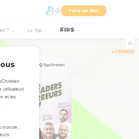
Faire un don
ien ?
Le Top
FERMER
nous
opChrétien
utilisateur)
n et les
:
 du monde…
eurs.