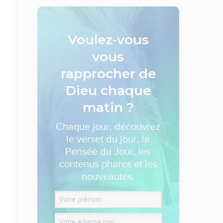
Voulez-vous
vous
rapprocher de
Dieu
chaque
matin ?
Chaque jour, découvrez
le verset du jour, la
Pensée du Jour, les
contenus phares et les
nouveautés.