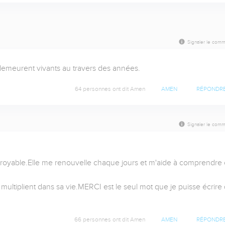
Signaler le comm
emeurent vivants au travers des années.
64 personnes ont dit Amen
AMEN
RÉPONDR
Signaler le comm
ncroyable.Elle me renouvelle chaque jours et m'aide à comprendre 
ultiplient dans sa vie.MERCI est le seul mot que je puisse écrire q
66 personnes ont dit Amen
AMEN
RÉPONDR