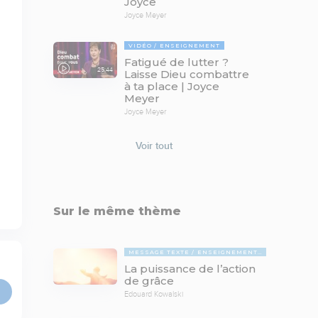
Joyce
Joyce Meyer
VIDÉO
ENSEIGNEMENT
Fatigué de lutter ?
25:44
Laisse Dieu combattre
à ta place | Joyce
Meyer
Joyce Meyer
Voir tout
Sur le même thème
MESSAGE TEXTE
ENSEIGNEMENTS BIBLIQUES
La puissance de l’action
de grâce
Edouard Kowalski