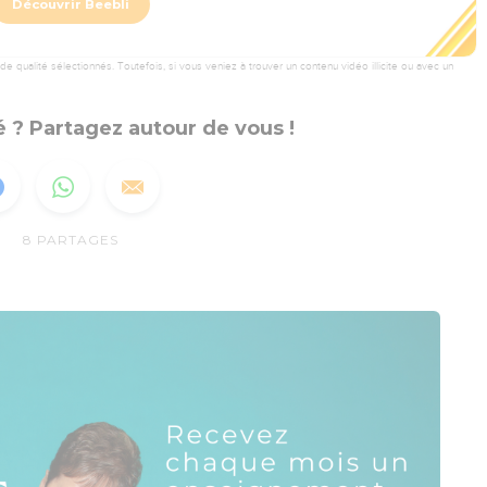
Découvrir Beebli
 qualité sélectionnés. Toutefois, si vous veniez à trouver un contenu vidéo illicite ou avec un
 ? Partagez autour de vous !
8
PARTAGES