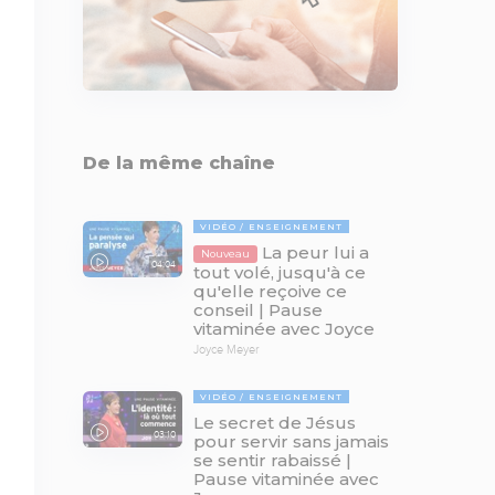
De la même chaîne
VIDÉO
ENSEIGNEMENT
La peur lui a
Nouveau
04:04
tout volé, jusqu'à ce
qu'elle reçoive ce
conseil | Pause
vitaminée avec Joyce
Joyce Meyer
VIDÉO
ENSEIGNEMENT
Le secret de Jésus
03:10
pour servir sans jamais
se sentir rabaissé |
Pause vitaminée avec