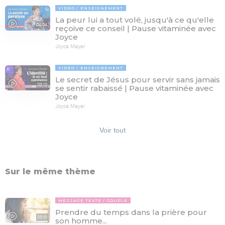
VIDÉO
ENSEIGNEMENT
La peur lui a tout volé, jusqu'à ce qu'elle
04:04
reçoive ce conseil | Pause vitaminée avec
Joyce
Joyce Meyer
VIDÉO
ENSEIGNEMENT
Le secret de Jésus pour servir sans jamais
03:10
se sentir rabaissé | Pause vitaminée avec
Joyce
Joyce Meyer
Voir tout
Sur le même thème
MESSAGE TEXTE
COUPLE
Prendre du temps dans la prière pour
03:01
son homme...