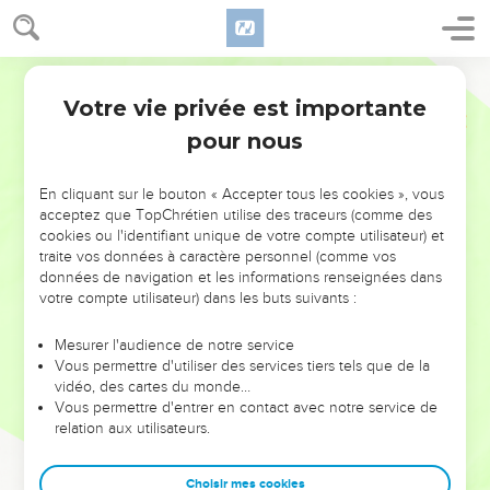
Votre vie privée est importante
pour nous
NE MANQUEZ PAS L’ÉVÉNEMENT
En cliquant sur le bouton « Accepter tous les cookies », vous
DE L’ANNÉE !
acceptez que TopChrétien utilise des traceurs (comme des
cookies ou l'identifiant unique de votre compte utilisateur) et
ET SI LEURS ERREURS POUVAIENT VOUS ÉVITER LES
traite vos données à caractère personnel (comme vos
VOTRES ?
données de navigation et les informations renseignées dans
votre compte utilisateur) dans les buts suivants :
On admire souvent les leaders pour leurs réussites, leur impact,
leur foi ou leur vision. Mais on voit moins les doutes, les erreurs
Mesurer l'audience de notre service
Vous permettre d'utiliser des services tiers tels que de la
et les saisons difficiles qu'ils ont traversés, alors même que ce
vidéo, des cartes du monde…
sont elles qui les ont façonnés.
Vous permettre d'entrer en contact avec notre service de
relation aux utilisateurs.
Dans cette conférence, leaders, entrepreneurs, et responsables
reviennent sur les erreurs marquantes de leur parcours et les
clés pour avancer avec plus de sagesse afin que leurs erreurs
Choisir mes cookies