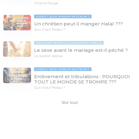
Christine Piauger
VIDÉO
QUOI D'NEUF PASTEUR ?
Un chrétien peut il manger Halal ???
17:21
Quoi d'neuf Pasteur ?
MESSAGE TEXTE
LA QUESTION TABOUE
Le sexe avant le mariage est-il péché ?
La question taboue
VIDÉO
QUOI D'NEUF PASTEUR ?
Enlèvement et tribulations : POURQUOI
78:19
TOUT LE MONDE SE TROMPE ???
Quoi d'neuf Pasteur ?
Voir tout