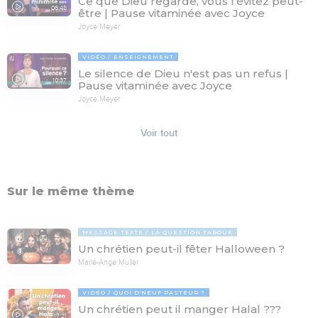
Ce que Dieu regarde, vous l’évitez peut-
06:48
être | Pause vitaminée avec Joyce
Joyce Meyer
VIDÉO
ENSEIGNEMENT
Le silence de Dieu n'est pas un refus |
10:37
Pause vitaminée avec Joyce
Joyce Meyer
Voir tout
Sur le même thème
MESSAGE TEXTE
LA QUESTION TABOUE
Un chrétien peut-il fêter Halloween ?
Marie-Ange Muller
VIDÉO
QUOI D'NEUF PASTEUR ?
Un chrétien peut il manger Halal ???
17:21