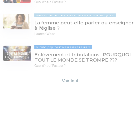
Quoi d'neuf Pasteur ?
MESSAGE TEXTE
ENSEIGNEMENTS BIBLIQUES
La femme peut-elle parler ou enseigner
à l'église ?
Laurent Weiss
VIDÉO
QUOI D'NEUF PASTEUR ?
Enlèvement et tribulations : POURQUOI
78:19
TOUT LE MONDE SE TROMPE ???
Quoi d'neuf Pasteur ?
Voir tout