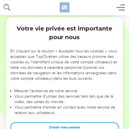
Votre vie privée est importante
pour nous
NE MANQUEZ PAS L’ÉVÉNEMENT
En cliquant sur le bouton « Accepter tous les cookies », vous
DE L’ANNÉE !
acceptez que TopChrétien utilise des traceurs (comme des
cookies ou l'identifiant unique de votre compte utilisateur) et
ET SI LEURS ERREURS POUVAIENT VOUS ÉVITER LES
traite vos données à caractère personnel (comme vos
VOTRES ?
données de navigation et les informations renseignées dans
votre compte utilisateur) dans les buts suivants :
On admire souvent les leaders pour leurs réussites, leur impact,
leur foi ou leur vision. Mais on voit moins les doutes, les erreurs
Mesurer l'audience de notre service
Vous permettre d'utiliser des services tiers tels que de la
et les saisons difficiles qu'ils ont traversés, alors même que ce
vidéo, des cartes du monde…
sont elles qui les ont façonnés.
Vous permettre d'entrer en contact avec notre service de
relation aux utilisateurs.
Dans cette conférence, leaders, entrepreneurs, et responsables
reviennent sur les erreurs marquantes de leur parcours et les
clés pour avancer avec plus de sagesse afin que leurs erreurs
Choisir mes cookies