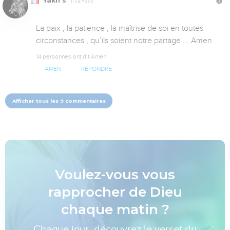
Yakh’s
Il y a 7 ans
La paix , la patience , la maîtrise de soi en toutes 
circonstances , qu’ils soient notre partage ... Amen
14 personnes ont dit Amen
AMEN
RÉPONDRE
Afficher tous les 9 commentaires
Voulez-vous vous
rapprocher de Dieu
chaque matin ?
Chaque jour, découvrez le verset du