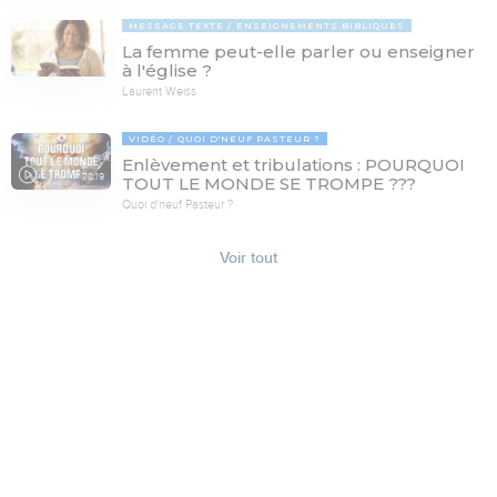
MESSAGE TEXTE
ENSEIGNEMENTS BIBLIQUES
La femme peut-elle parler ou enseigner
à l'église ?
Laurent Weiss
VIDÉO
QUOI D'NEUF PASTEUR ?
Enlèvement et tribulations : POURQUOI
78:19
TOUT LE MONDE SE TROMPE ???
Quoi d'neuf Pasteur ?
Voir tout