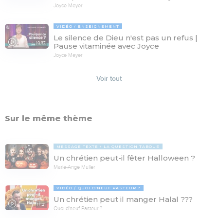
Joyce Meyer
VIDÉO
ENSEIGNEMENT
Le silence de Dieu n'est pas un refus |
10:37
Pause vitaminée avec Joyce
Joyce Meyer
Voir tout
Sur le même thème
MESSAGE TEXTE
LA QUESTION TABOUE
Un chrétien peut-il fêter Halloween ?
Marie-Ange Muller
VIDÉO
QUOI D'NEUF PASTEUR ?
Un chrétien peut il manger Halal ???
17:21
Quoi d'neuf Pasteur ?