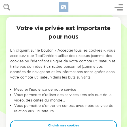
Votre vie privée est importante
pour nous
NE MANQUEZ PAS L’ÉVÉNEMENT
En cliquant sur le bouton « Accepter tous les cookies », vous
DE L’ANNÉE !
acceptez que TopChrétien utilise des traceurs (comme des
cookies ou l'identifiant unique de votre compte utilisateur) et
ET SI LEURS ERREURS POUVAIENT VOUS ÉVITER LES
traite vos données à caractère personnel (comme vos
VOTRES ?
données de navigation et les informations renseignées dans
votre compte utilisateur) dans les buts suivants :
On admire souvent les leaders pour leurs réussites, leur impact,
leur foi ou leur vision. Mais on voit moins les doutes, les erreurs
Mesurer l'audience de notre service
Vous permettre d'utiliser des services tiers tels que de la
et les saisons difficiles qu'ils ont traversés, alors même que ce
vidéo, des cartes du monde…
sont elles qui les ont façonnés.
Vous permettre d'entrer en contact avec notre service de
relation aux utilisateurs.
Dans cette conférence, leaders, entrepreneurs, et responsables
reviennent sur les erreurs marquantes de leur parcours et les
clés pour avancer avec plus de sagesse afin que leurs erreurs
Choisir mes cookies