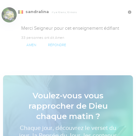
sandralina
Il y a 10 ans, 10 mois
Merci Seigneur pour cet enseignement édifiant
33 personnes ont dit Amen
AMEN
RÉPONDRE
Voulez-vous vous
rapprocher de Dieu
chaque matin ?
Chaque jour, découvrez le verset du
jour, la Pensée du Jour, les contenus