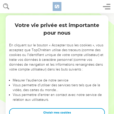
Votre vie privée est importante
pour nous
NE MANQUEZ PAS L’ÉVÉNEMENT
En cliquant sur le bouton « Accepter tous les cookies », vous
DE L’ANNÉE !
acceptez que TopChrétien utilise des traceurs (comme des
cookies ou l'identifiant unique de votre compte utilisateur) et
ET SI LEURS ERREURS POUVAIENT VOUS ÉVITER LES
traite vos données à caractère personnel (comme vos
VOTRES ?
données de navigation et les informations renseignées dans
votre compte utilisateur) dans les buts suivants :
On admire souvent les leaders pour leurs réussites, leur impact,
leur foi ou leur vision. Mais on voit moins les doutes, les erreurs
Mesurer l'audience de notre service
Vous permettre d'utiliser des services tiers tels que de la
et les saisons difficiles qu'ils ont traversés, alors même que ce
vidéo, des cartes du monde…
sont elles qui les ont façonnés.
Vous permettre d'entrer en contact avec notre service de
relation aux utilisateurs.
Dans cette conférence, leaders, entrepreneurs, et responsables
reviennent sur les erreurs marquantes de leur parcours et les
clés pour avancer avec plus de sagesse afin que leurs erreurs
Choisir mes cookies