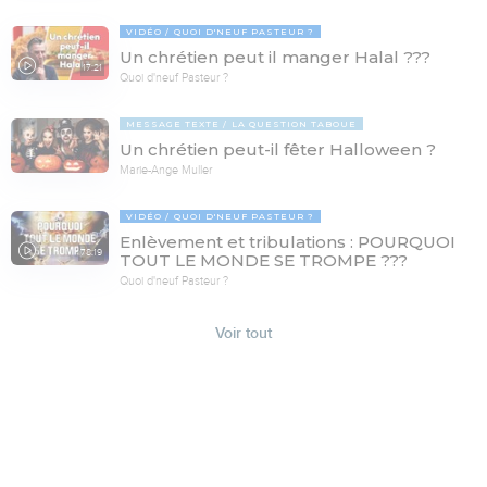
VIDÉO
QUOI D'NEUF PASTEUR ?
Un chrétien peut il manger Halal ???
17:21
Quoi d'neuf Pasteur ?
MESSAGE TEXTE
LA QUESTION TABOUE
Un chrétien peut-il fêter Halloween ?
Marie-Ange Muller
VIDÉO
QUOI D'NEUF PASTEUR ?
Enlèvement et tribulations : POURQUOI
78:19
TOUT LE MONDE SE TROMPE ???
Quoi d'neuf Pasteur ?
Voir tout