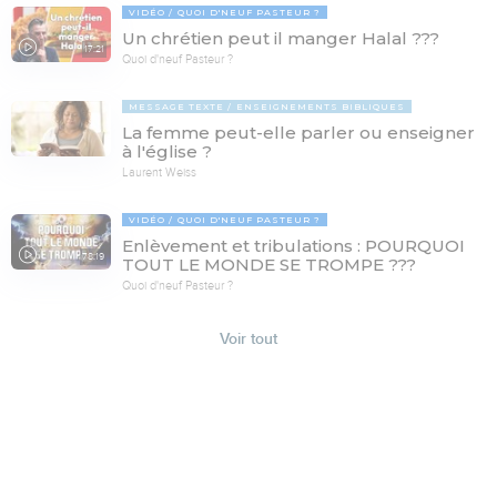
VIDÉO
QUOI D'NEUF PASTEUR ?
Un chrétien peut il manger Halal ???
17:21
Quoi d'neuf Pasteur ?
MESSAGE TEXTE
ENSEIGNEMENTS BIBLIQUES
La femme peut-elle parler ou enseigner
à l'église ?
Laurent Weiss
VIDÉO
QUOI D'NEUF PASTEUR ?
Enlèvement et tribulations : POURQUOI
78:19
TOUT LE MONDE SE TROMPE ???
Quoi d'neuf Pasteur ?
Voir tout