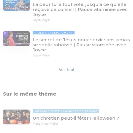
La peur lui a tout volé, jusqu'à ce qu'elle
04:04
reçoive ce conseil | Pause vitaminée avec
Joyce
Joyce Meyer
VIDÉO
ENSEIGNEMENT
Le secret de Jésus pour servir sans jamais
03:10
se sentir rabaissé | Pause vitaminée avec
Joyce
Joyce Meyer
Voir tout
Sur le même thème
MESSAGE TEXTE
LA QUESTION TABOUE
Un chrétien peut-il fêter Halloween ?
Marie-Ange Muller