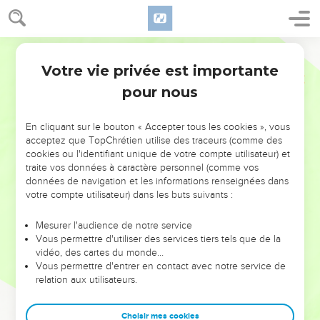
Votre vie privée est importante
pour nous
NE MANQUEZ PAS L’ÉVÉNEMENT
En cliquant sur le bouton « Accepter tous les cookies », vous
DE L’ANNÉE !
acceptez que TopChrétien utilise des traceurs (comme des
cookies ou l'identifiant unique de votre compte utilisateur) et
ET SI LEURS ERREURS POUVAIENT VOUS ÉVITER LES
traite vos données à caractère personnel (comme vos
VOTRES ?
données de navigation et les informations renseignées dans
votre compte utilisateur) dans les buts suivants :
On admire souvent les leaders pour leurs réussites, leur impact,
leur foi ou leur vision. Mais on voit moins les doutes, les erreurs
Mesurer l'audience de notre service
Vous permettre d'utiliser des services tiers tels que de la
et les saisons difficiles qu'ils ont traversés, alors même que ce
vidéo, des cartes du monde…
sont elles qui les ont façonnés.
Vous permettre d'entrer en contact avec notre service de
relation aux utilisateurs.
Dans cette conférence, leaders, entrepreneurs, et responsables
reviennent sur les erreurs marquantes de leur parcours et les
clés pour avancer avec plus de sagesse afin que leurs erreurs
Choisir mes cookies