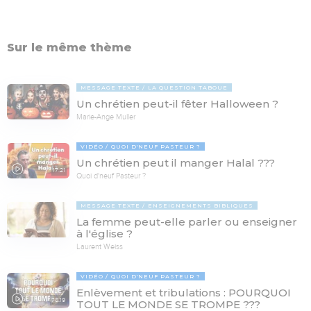
Sur le même thème
MESSAGE TEXTE
LA QUESTION TABOUE
Un chrétien peut-il fêter Halloween ?
Marie-Ange Muller
VIDÉO
QUOI D'NEUF PASTEUR ?
Un chrétien peut il manger Halal ???
17:21
Quoi d'neuf Pasteur ?
MESSAGE TEXTE
ENSEIGNEMENTS BIBLIQUES
La femme peut-elle parler ou enseigner
à l'église ?
Laurent Weiss
VIDÉO
QUOI D'NEUF PASTEUR ?
Enlèvement et tribulations : POURQUOI
78:19
TOUT LE MONDE SE TROMPE ???