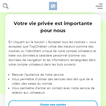
Votre vie privée est importante
pour nous
NE MANQUEZ PAS L’ÉVÉNEMENT
En cliquant sur le bouton « Accepter tous les cookies », vous
DE L’ANNÉE !
acceptez que TopChrétien utilise des traceurs (comme des
cookies ou l'identifiant unique de votre compte utilisateur) et
ET SI LEURS ERREURS POUVAIENT VOUS ÉVITER LES
traite vos données à caractère personnel (comme vos
VOTRES ?
données de navigation et les informations renseignées dans
votre compte utilisateur) dans les buts suivants :
On admire souvent les leaders pour leurs réussites, leur impact,
leur foi ou leur vision. Mais on voit moins les doutes, les erreurs
Mesurer l'audience de notre service
Vous permettre d'utiliser des services tiers tels que de la
et les saisons difficiles qu'ils ont traversés, alors même que ce
vidéo, des cartes du monde…
sont elles qui les ont façonnés.
Vous permettre d'entrer en contact avec notre service de
relation aux utilisateurs.
Dans cette conférence, leaders, entrepreneurs, et responsables
reviennent sur les erreurs marquantes de leur parcours et les
clés pour avancer avec plus de sagesse afin que leurs erreurs
Choisir mes cookies