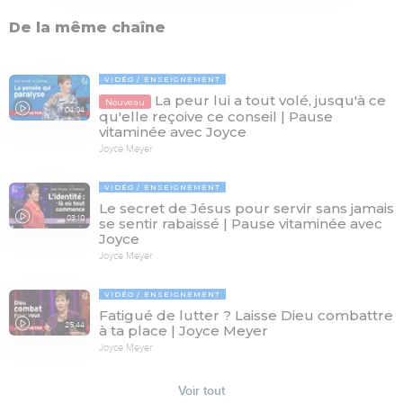
De la même chaîne
VIDÉO
ENSEIGNEMENT
La peur lui a tout volé, jusqu'à ce
Nouveau
04:04
qu'elle reçoive ce conseil | Pause
vitaminée avec Joyce
Joyce Meyer
VIDÉO
ENSEIGNEMENT
Le secret de Jésus pour servir sans jamais
03:10
se sentir rabaissé | Pause vitaminée avec
Joyce
Joyce Meyer
VIDÉO
ENSEIGNEMENT
Fatigué de lutter ? Laisse Dieu combattre
25:44
à ta place | Joyce Meyer
Joyce Meyer
Voir tout