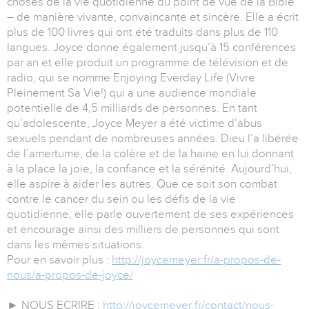
choses de la vie quotidienne du point de vue de la Bible
– de manière vivante, convaincante et sincère. Elle a écrit
plus de 100 livres qui ont été traduits dans plus de 110
langues. Joyce donne également jusqu’à 15 conférences
par an et elle produit un programme de télévision et de
radio, qui se nomme Enjoying Everday Life (Vivre
Pleinement Sa Vie!) qui a une audience mondiale
potentielle de 4,5 milliards de personnes. En tant
qu’adolescente, Joyce Meyer a été victime d’abus
sexuels pendant de nombreuses années. Dieu l’a libérée
de l’amertume, de la colère et de la haine en lui donnant
à la place la joie, la confiance et la sérénité. Aujourd’hui,
elle aspire à aider les autres. Que ce soit son combat
contre le cancer du sein ou les défis de la vie
quotidienne, elle parle ouvertement de ses expériences
et encourage ainsi des milliers de personnes qui sont
dans les mêmes situations.
Pour en savoir plus :
http://joycemeyer.fr/a-propos-de-
nous/a-propos-de-joyce/
► NOUS ECRIRE :
http://joycemeyer.fr/contact/nous-