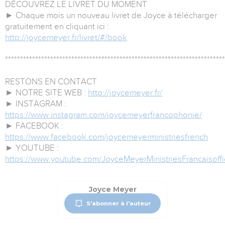
DÉCOUVREZ LE LIVRET DU MOMENT
► Chaque mois un nouveau livret de Joyce à télécharger
gratuitement en cliquant ici :
http://joycemeyer.fr/livret/#/book
*************************************************************************
RESTONS EN CONTACT
► NOTRE SITE WEB :
http://joycemeyer.fr/
► INSTAGRAM :
https://www.instagram.com/joycemeyerfrancophonie/
► FACEBOOK :
https://www.facebook.com/joycemeyerministriesfrench
► YOUTUBE :
https://www.youtube.com/JoyceMeyerMinistriesFrancaisoffi
Joyce Meyer
S'abonner à l'auteur