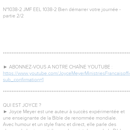
N°1038-2 JMF EEL 1038-2 Bien démarrer votre journée -
partie 2/2
*************************************************************************
► ABONNEZ-VOUS A NOTRE CHAÎNE YOUTUBE :
https://www.youtube.com/JoyceMeyerMinistriesFrancaisoffi
sub_confirmation=1
*************************************************************************
QUI EST JOYCE ?
► Joyce Meyer est une auteur à succès expérimentée et
une enseignante de la Bible de renommée mondiale.
Avec humour et un style franc et direct, elle parle des