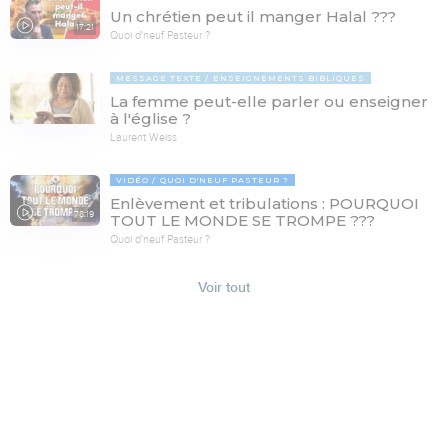
Un chrétien peut il manger Halal ???
17:21
Quoi d'neuf Pasteur ?
MESSAGE TEXTE
ENSEIGNEMENTS BIBLIQUES
La femme peut-elle parler ou enseigner
à l'église ?
Laurent Weiss
VIDÉO
QUOI D'NEUF PASTEUR ?
Enlèvement et tribulations : POURQUOI
78:19
TOUT LE MONDE SE TROMPE ???
Quoi d'neuf Pasteur ?
Voir tout