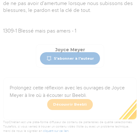
de ne pas avoir d'amertume lorsque nous subissons des
blessures, le pardon est la clé de tout.
1309-1 Blessé mais pas amers - 1
Joyce Meyer
S'abonner à l'auteur
Prolongez cette réflexion avec les ouvrages de Joyce
Meyer à lire où à écouter sur Beebli.
Découvrir Beebli
TopChrétien est une plate-forme diffuseur de contenu de partenaires de qualité sélectionnés.
Toutefois, si vous veniez à trouver un contenu vidéo illicite ou avec un problème technique,
merci de nous le signaler en
cliquant sur ce lien
.