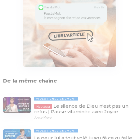
De la même chaîne
VIDÉO
ENSEIGNEMENT
Le silence de Dieu n'est pas un
Nouveau
10:37
refus | Pause vitaminée avec Joyce
Joyce Meyer
VIDÉO
ENSEIGNEMENT
La peur lui a tout volé, jusqu'à ce qu'elle