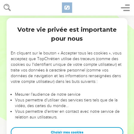
Votre vie privée est importante
pour nous
NE MANQUEZ PAS L’ÉVÉNEMENT
En cliquant sur le bouton « Accepter tous les cookies », vous
DE L’ANNÉE !
acceptez que TopChrétien utilise des traceurs (comme des
cookies ou l'identifiant unique de votre compte utilisateur) et
ET SI LEURS ERREURS POUVAIENT VOUS ÉVITER LES
traite vos données à caractère personnel (comme vos
VOTRES ?
données de navigation et les informations renseignées dans
votre compte utilisateur) dans les buts suivants :
On admire souvent les leaders pour leurs réussites, leur impact,
leur foi ou leur vision. Mais on voit moins les doutes, les erreurs
Mesurer l'audience de notre service
Vous permettre d'utiliser des services tiers tels que de la
et les saisons difficiles qu'ils ont traversés, alors même que ce
vidéo, des cartes du monde…
sont elles qui les ont façonnés.
Vous permettre d'entrer en contact avec notre service de
relation aux utilisateurs.
Dans cette conférence, leaders, entrepreneurs, et responsables
reviennent sur les erreurs marquantes de leur parcours et les
clés pour avancer avec plus de sagesse afin que leurs erreurs
Choisir mes cookies