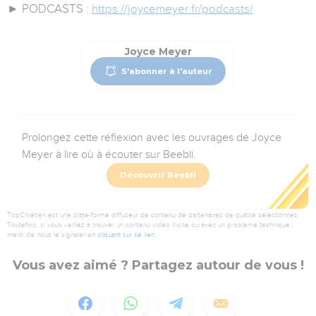
► PODCASTS :
https://joycemeyer.fr/podcasts/
Joyce Meyer
S'abonner à l'auteur
Prolongez cette réflexion avec les ouvrages de Joyce
Meyer à lire où à écouter sur Beebli.
Découvrir Beebli
TopChrétien est une plate-forme diffuseur de contenu de partenaires de qualité sélectionnés.
Toutefois, si vous veniez à trouver un contenu vidéo illicite ou avec un problème technique,
merci de nous le signaler en
cliquant sur ce lien
.
Vous avez aimé ? Partagez autour de vous !