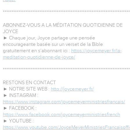
*************************************************************************
ABONNEZ-VOUS A LA MÉDITATION QUOTIDIENNE DE
JOYCE
► Chaque jour, Joyce partage une pensée
encourageante basée sur un verset de la Bible
gratuitement en s’abonnant ici :
https://joycemeyer.fr/la-
meditation-quotidienne-de-joyce/
*************************************************************************
RESTONS EN CONTACT
► NOTRE SITE WEB :
http://joycemeyer.fr/
► INSTAGRAM :
https://www.instagram.com/joycemeyerministriesfrancais/
► FACEBOOK :
https://www.facebook.com/joycemeyerministriesfrench
► YOUTUBE :
https://www.youtube.com/JoyceMeyerMinistriesFrancaisoffi