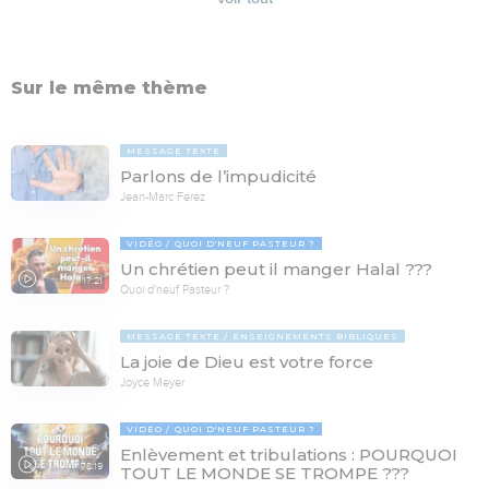
Sur le même thème
MESSAGE TEXTE
Parlons de l’impudicité
Jean-Marc Ferez
VIDÉO
QUOI D'NEUF PASTEUR ?
Un chrétien peut il manger Halal ???
17:21
Quoi d'neuf Pasteur ?
MESSAGE TEXTE
ENSEIGNEMENTS BIBLIQUES
La joie de Dieu est votre force
Joyce Meyer
VIDÉO
QUOI D'NEUF PASTEUR ?
Enlèvement et tribulations : POURQUOI
78:19
TOUT LE MONDE SE TROMPE ???