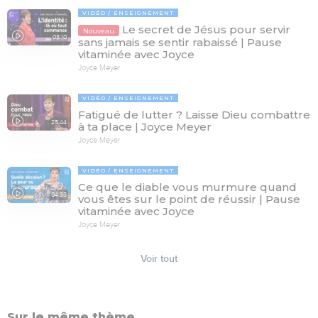
VIDÉO
ENSEIGNEMENT
Le secret de Jésus pour servir
Nouveau
03:10
sans jamais se sentir rabaissé | Pause
vitaminée avec Joyce
Joyce Meyer
VIDÉO
ENSEIGNEMENT
Fatigué de lutter ? Laisse Dieu combattre
25:44
à ta place | Joyce Meyer
Joyce Meyer
VIDÉO
ENSEIGNEMENT
Ce que le diable vous murmure quand
04:33
vous êtes sur le point de réussir | Pause
vitaminée avec Joyce
Joyce Meyer
Voir tout
Sur le même thème