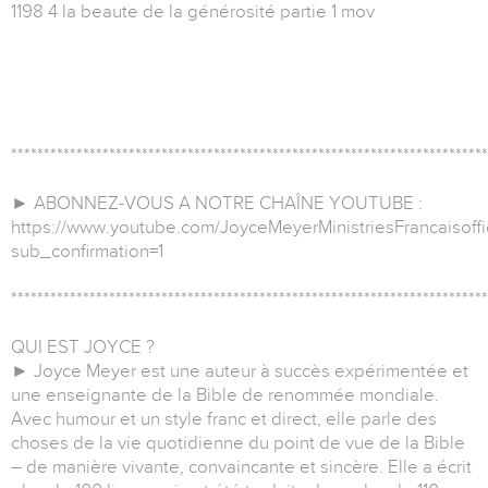
1198 4 la beaute de la générosité partie 1 mov
*************************************************************************
► ABONNEZ-VOUS A NOTRE CHAÎNE YOUTUBE :
https://www.youtube.com/JoyceMeyerMinistriesFrancaisoffi
sub_confirmation=1
*************************************************************************
QUI EST JOYCE ?
► Joyce Meyer est une auteur à succès expérimentée et
une enseignante de la Bible de renommée mondiale.
Avec humour et un style franc et direct, elle parle des
choses de la vie quotidienne du point de vue de la Bible
– de manière vivante, convaincante et sincère. Elle a écrit