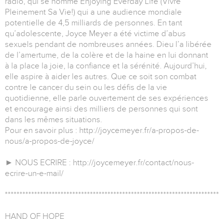
radio, qui se nomme Enjoying Everday Life (Vivre
Pleinement Sa Vie!) qui a une audience mondiale
potentielle de 4,5 milliards de personnes. En tant
qu’adolescente, Joyce Meyer a été victime d’abus
sexuels pendant de nombreuses années. Dieu l’a libérée
de l’amertume, de la colère et de la haine en lui donnant
à la place la joie, la confiance et la sérénité. Aujourd’hui,
elle aspire à aider les autres. Que ce soit son combat
contre le cancer du sein ou les défis de la vie
quotidienne, elle parle ouvertement de ses expériences
et encourage ainsi des milliers de personnes qui sont
dans les mêmes situations.
Pour en savoir plus : http://joycemeyer.fr/a-propos-de-
nous/a-propos-de-joyce/
► NOUS ECRIRE : http://joycemeyer.fr/contact/nous-
ecrire-un-e-mail/
*************************************************************************
HAND OF HOPE