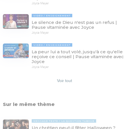
Joyce Meyer
VIDÉO
ENSEIGNEMENT
Le silence de Dieu n'est pas un refus |
10:37
Pause vitaminée avec Joyce
Joyce Meyer
VIDÉO
ENSEIGNEMENT
La peur lui a tout volé, jusqu'à ce qu'elle
04:04
reçoive ce conseil | Pause vitaminée avec
Joyce
Joyce Meyer
Voir tout
Sur le même thème
MESSAGE TEXTE
LA QUESTION TABOUE
Un chrétien peut-il fêter Halloween ?