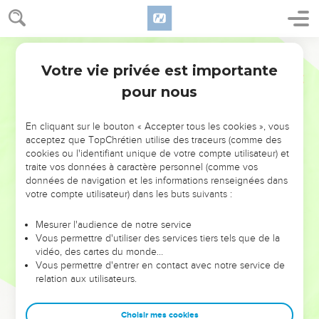
Votre vie privée est importante
pour nous
NE MANQUEZ PAS L’ÉVÉNEMENT
En cliquant sur le bouton « Accepter tous les cookies », vous
DE L’ANNÉE !
acceptez que TopChrétien utilise des traceurs (comme des
cookies ou l'identifiant unique de votre compte utilisateur) et
ET SI LEURS ERREURS POUVAIENT VOUS ÉVITER LES
traite vos données à caractère personnel (comme vos
VOTRES ?
données de navigation et les informations renseignées dans
votre compte utilisateur) dans les buts suivants :
On admire souvent les leaders pour leurs réussites, leur impact,
leur foi ou leur vision. Mais on voit moins les doutes, les erreurs
Mesurer l'audience de notre service
Vous permettre d'utiliser des services tiers tels que de la
et les saisons difficiles qu'ils ont traversés, alors même que ce
vidéo, des cartes du monde…
sont elles qui les ont façonnés.
Vous permettre d'entrer en contact avec notre service de
relation aux utilisateurs.
Dans cette conférence, leaders, entrepreneurs, et responsables
reviennent sur les erreurs marquantes de leur parcours et les
clés pour avancer avec plus de sagesse afin que leurs erreurs
Choisir mes cookies