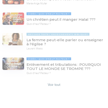
Marie-Ange Muller
VIDÉO
QUOI D'NEUF PASTEUR ?
Un chrétien peut il manger Halal ???
17:21
Quoi d'neuf Pasteur ?
MESSAGE TEXTE
ENSEIGNEMENTS BIBLIQUES
La femme peut-elle parler ou enseigner
à l'église ?
Laurent Weiss
VIDÉO
QUOI D'NEUF PASTEUR ?
Enlèvement et tribulations : POURQUOI
78:19
TOUT LE MONDE SE TROMPE ???
Quoi d'neuf Pasteur ?
Voir tout