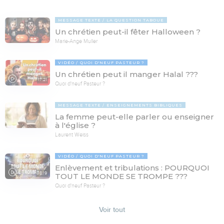
MESSAGE TEXTE
LA QUESTION TABOUE
Un chrétien peut-il fêter Halloween ?
Marie-Ange Muller
VIDÉO
QUOI D'NEUF PASTEUR ?
Un chrétien peut il manger Halal ???
17:21
Quoi d'neuf Pasteur ?
MESSAGE TEXTE
ENSEIGNEMENTS BIBLIQUES
La femme peut-elle parler ou enseigner
à l'église ?
Laurent Weiss
VIDÉO
QUOI D'NEUF PASTEUR ?
Enlèvement et tribulations : POURQUOI
78:19
TOUT LE MONDE SE TROMPE ???
Quoi d'neuf Pasteur ?
Voir tout