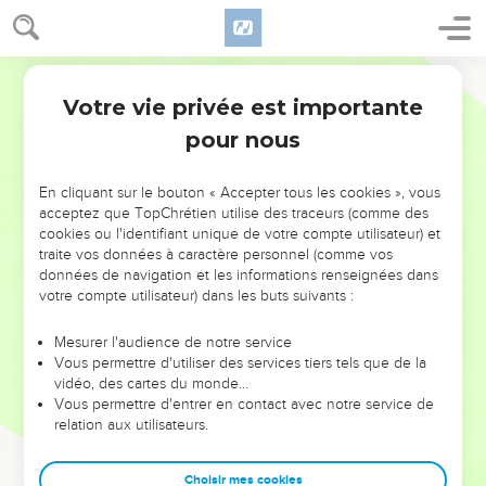
Votre vie privée est importante
pour nous
NE MANQUEZ PAS L’ÉVÉNEMENT
En cliquant sur le bouton « Accepter tous les cookies », vous
DE L’ANNÉE !
acceptez que TopChrétien utilise des traceurs (comme des
cookies ou l'identifiant unique de votre compte utilisateur) et
ET SI LEURS ERREURS POUVAIENT VOUS ÉVITER LES
traite vos données à caractère personnel (comme vos
VOTRES ?
données de navigation et les informations renseignées dans
votre compte utilisateur) dans les buts suivants :
On admire souvent les leaders pour leurs réussites, leur impact,
leur foi ou leur vision. Mais on voit moins les doutes, les erreurs
Mesurer l'audience de notre service
Vous permettre d'utiliser des services tiers tels que de la
et les saisons difficiles qu'ils ont traversés, alors même que ce
vidéo, des cartes du monde…
sont elles qui les ont façonnés.
Vous permettre d'entrer en contact avec notre service de
relation aux utilisateurs.
Dans cette conférence, leaders, entrepreneurs, et responsables
reviennent sur les erreurs marquantes de leur parcours et les
clés pour avancer avec plus de sagesse afin que leurs erreurs
Choisir mes cookies