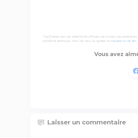
TopChrétien est une plate-forme diffuseur de contenu de partenaires de
problème technique, merci de nous le signaler en
cliquant sur ce lien
.
Vous avez aimé
Laisser un commentaire