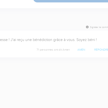
Signaler le comm
sse ! J'ai reçu une bénédiction grâce à vous. Soyez béni !
71 personnes ont dit Amen
AMEN
RÉPONDR