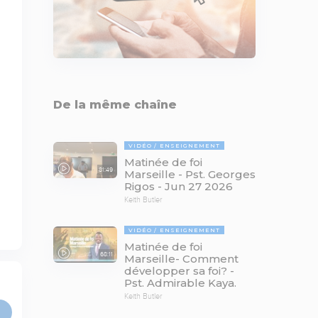
De la même chaîne
VIDÉO
ENSEIGNEMENT
Matinée de foi
81:49
Marseille - Pst. Georges
Rigos - Jun 27 2026
Keith Butler
VIDÉO
ENSEIGNEMENT
Matinée de foi
68:11
Marseille- Comment
développer sa foi? -
Pst. Admirable Kaya.
Keith Butler