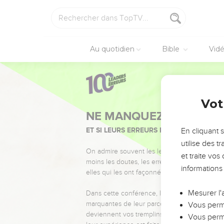
Au quotidien
Bible
Vid
Vot
NE MANQUEZ PAS L’ÉVÉ
ET SI LEURS ERREURS POUVAIENT VOUS 
En cliquant 
utilise des 
On admire souvent les leaders pour leurs réussi
et traite vo
moins les doutes, les erreurs et les saisons di
informations
elles qui les ont façonnés.
Mesurer l'
Dans cette conférence, leaders, entrepreneur
marquantes de leur parcours et les clés pour
Vous perme
deviennent vos tremplins. Que vous guidiez 
Vous perme