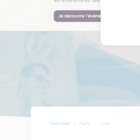
leur expérience est faite pour vous.
Je découvre l’événement
TopChrétien
TopTV
Vidéo