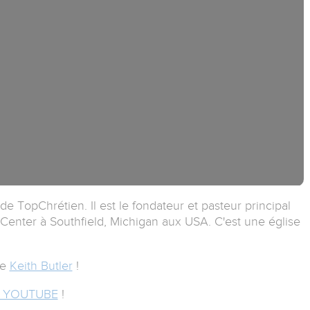
de TopChrétien. Il est le fondateur et pasteur principal
n Center à Southfield, Michigan aux USA. C'est une église
de
Keith Butler
!
 YOUTUBE
!