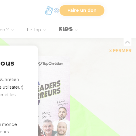
Faire un don
ien ?
Le Top
FERMER
nous
opChrétien
utilisateur)
n et les
:
 du monde…
eurs.