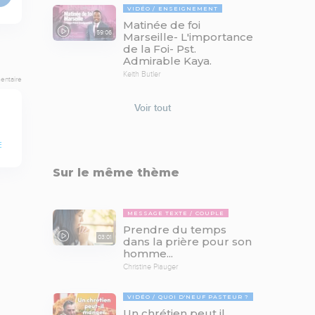
VIDÉO
ENSEIGNEMENT
Matinée de foi
59:06
Marseille- L'importance
de la Foi- Pst.
Admirable Kaya.
Keith Butler
entaire
Voir tout
E
Sur le même thème
MESSAGE TEXTE
COUPLE
Prendre du temps
03:01
dans la prière pour son
homme...
Christine Piauger
VIDÉO
QUOI D'NEUF PASTEUR ?
Un chrétien peut il