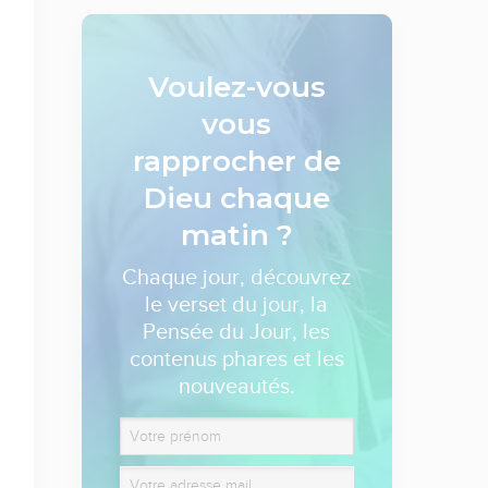
Voulez-vous
vous
rapprocher de
Dieu
chaque
matin ?
Chaque jour, découvrez
le verset du jour, la
Pensée du Jour, les
contenus phares et les
nouveautés.