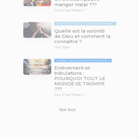
17:21
manger Halal ???
Quoi d'neuf Pasteur ?
MESSAGE TEXTE
ENSEIGNEMENTS BIBLIQUES
Quelle est la volonté
de Dieu et comment la
connaître ?
John Piper
VIDÉO
QUOI D'NEUF PASTEUR ?
Enlèvement et
78:19
tribulations :
POURQUOI TOUT LE
MONDE SE TROMPE
???
Quoi d'neuf Pasteur ?
Voir tout