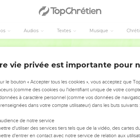
éos
Audios
Textes
Musique
Chrét
re vie privée est importante pour 
NEMENT DE L’ANNÉE !
ÉVITER LES VOTRES ?
sur le bouton « Accepter tous les cookies », vous acceptez que T
traceurs (comme des cookies ou l'identifiant unique de votre compte 
tes, leur impact, leur foi ou leur vision. Mais on voit
s données à caractère personnel (comme vos données de navigatio
fficiles qu'ils ont traversés, alors même que ce sont
 renseignées dans votre compte utilisateur) dans les buts suivants 
audience de notre service
s, et responsables reviennent sur les erreurs
 avancer avec plus de sagesse afin que leurs erreurs
ttre d'utiliser des services tiers tels que de la vidéo, des cartes
un ministère, une équipe, un groupe ou une famille,
ttre d'entrer en contact avec notre service de relation aux utilisat