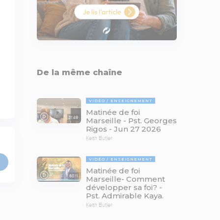
De la même chaîne
VIDÉO
ENSEIGNEMENT
Matinée de foi
81:49
Marseille - Pst. Georges
Rigos - Jun 27 2026
Keith Butler
VIDÉO
ENSEIGNEMENT
Matinée de foi
68:11
Marseille- Comment
développer sa foi? -
Pst. Admirable Kaya.
Keith Butler