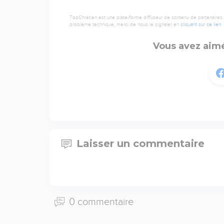
TopChrétien est une plate-forme diffuseur de contenu de partenaires de
problème technique, merci de nous le signaler en
cliquant sur ce lien
.
Vous avez aimé
Laisser un commentaire
0 commentaire