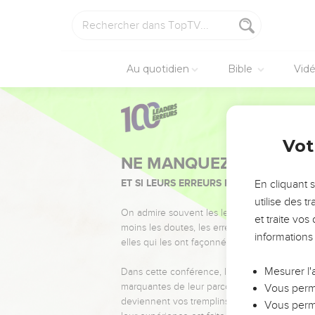
Au quotidien
Bible
Vid
Vot
NE MANQUEZ PAS L’ÉVÉ
ET SI LEURS ERREURS POUVAIENT VOUS 
En cliquant 
utilise des 
On admire souvent les leaders pour leurs réussi
et traite vo
moins les doutes, les erreurs et les saisons di
informations
elles qui les ont façonnés.
Mesurer l'
Dans cette conférence, leaders, entrepreneur
marquantes de leur parcours et les clés pour
Vous perme
deviennent vos tremplins. Que vous guidiez 
Vous perme