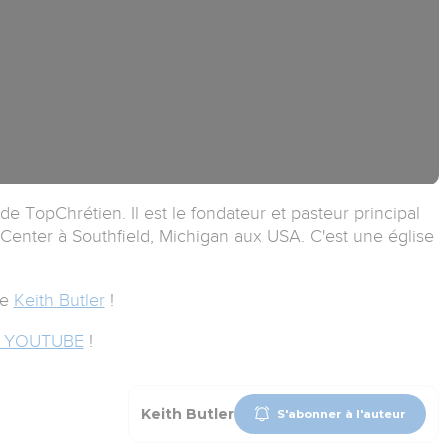
de TopChrétien. Il est le fondateur et pasteur principal
n Center à Southfield, Michigan aux USA. C'est une église
de
Keith Butler
!
 YOUTUBE
!
Keith Butler
S'abonner à l'auteur