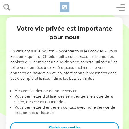
Votre vie privée est importante
pour nous
NE MANQUEZ PAS L’ÉVÉNEMENT
En cliquant sur le bouton « Accepter tous les cookies », vous
DE L’ANNÉE !
acceptez que TopChrétien utilise des traceurs (comme des
cookies ou l'identifiant unique de votre compte utilisateur) et
ET SI LEURS ERREURS POUVAIENT VOUS ÉVITER LES
traite vos données à caractère personnel (comme vos
VOTRES ?
données de navigation et les informations renseignées dans
votre compte utilisateur) dans les buts suivants :
On admire souvent les leaders pour leurs réussites, leur impact,
leur foi ou leur vision. Mais on voit moins les doutes, les erreurs
Mesurer l'audience de notre service
Vous permettre d'utiliser des services tiers tels que de la
et les saisons difficiles qu'ils ont traversés, alors même que ce
vidéo, des cartes du monde…
sont elles qui les ont façonnés.
Vous permettre d'entrer en contact avec notre service de
relation aux utilisateurs.
Dans cette conférence, leaders, entrepreneurs, et responsables
reviennent sur les erreurs marquantes de leur parcours et les
clés pour avancer avec plus de sagesse afin que leurs erreurs
Choisir mes cookies