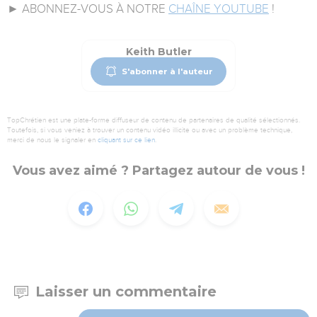
► ABONNEZ-VOUS À NOTRE
CHAÎNE YOUTUBE
!
Keith Butler
S'abonner à l'auteur
TopChrétien est une plate-forme diffuseur de contenu de partenaires de qualité sélectionnés.
Toutefois, si vous veniez à trouver un contenu vidéo illicite ou avec un problème technique,
merci de nous le signaler en
cliquant sur ce lien
.
Vous avez aimé ? Partagez autour de vous !
Laisser un commentaire