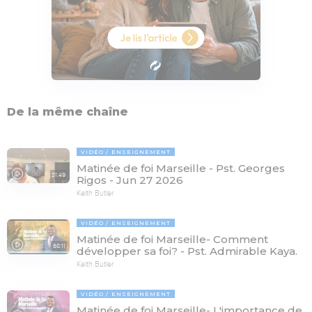
De la même chaîne
VIDÉO
ENSEIGNEMENT
Matinée de foi Marseille - Pst. Georges
81:49
Rigos - Jun 27 2026
Keith Butler
VIDÉO
ENSEIGNEMENT
Matinée de foi Marseille- Comment
68:11
développer sa foi? - Pst. Admirable Kaya.
Keith Butler
VIDÉO
ENSEIGNEMENT
Matinée de foi Marseille- L'importance de