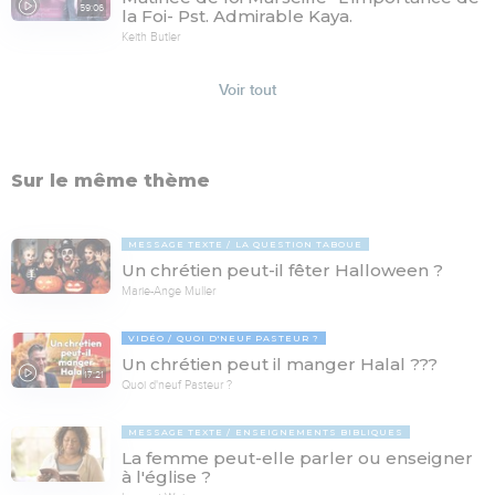
59:06
la Foi- Pst. Admirable Kaya.
Keith Butler
Voir tout
Sur le même thème
MESSAGE TEXTE
LA QUESTION TABOUE
Un chrétien peut-il fêter Halloween ?
Marie-Ange Muller
VIDÉO
QUOI D'NEUF PASTEUR ?
Un chrétien peut il manger Halal ???
17:21
Quoi d'neuf Pasteur ?
MESSAGE TEXTE
ENSEIGNEMENTS BIBLIQUES
La femme peut-elle parler ou enseigner
à l'église ?