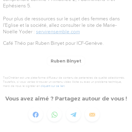
Ephésiens 5.
Pour plus de ressources sur le sujet des femmes dans
l'Eglise et la société, allez consulter le site de Marie-
Noëlle Yoder :
servirensemble.com
Café Théo par Ruben Binyet pour ICF-Genève.
Ruben Binyet
TopChrétien est une plate-forme diffuseur de contenu de partenaires de qualité sélectionnés.
Toutefois, si vous veniez à trouver un contenu vidéo illicite ou avec un problème technique,
merci de nous le signaler en
cliquant sur ce lien
.
Vous avez aimé ? Partagez autour de vous !