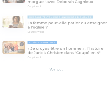
morgue ! avec Deborah Gagnieux
Coupé en 4
MESSAGE TEXTE
ENSEIGNEMENTS BIBLIQUES
La femme peut-elle parler ou enseigner
à l'église ?
Laurent Weiss
VIDÉO
COUPÉ EN 4
« Je croyais être un homme » : l'histoire
49:44
de Janick Christen dans "Coupé en 4"
Coupé en 4
Voir tout