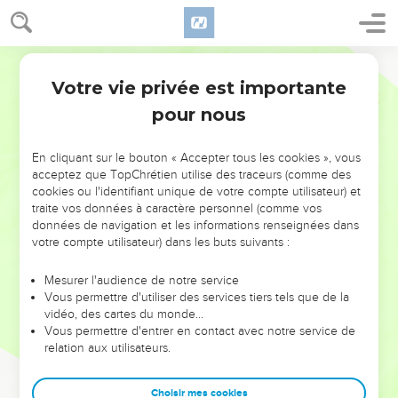
Votre vie privée est importante
pour nous
NE MANQUEZ PAS L’ÉVÉNEMENT
En cliquant sur le bouton « Accepter tous les cookies », vous
DE L’ANNÉE !
acceptez que TopChrétien utilise des traceurs (comme des
cookies ou l'identifiant unique de votre compte utilisateur) et
ET SI LEURS ERREURS POUVAIENT VOUS ÉVITER LES
traite vos données à caractère personnel (comme vos
VOTRES ?
données de navigation et les informations renseignées dans
votre compte utilisateur) dans les buts suivants :
On admire souvent les leaders pour leurs réussites, leur impact,
leur foi ou leur vision. Mais on voit moins les doutes, les erreurs
Mesurer l'audience de notre service
Vous permettre d'utiliser des services tiers tels que de la
et les saisons difficiles qu'ils ont traversés, alors même que ce
vidéo, des cartes du monde…
sont elles qui les ont façonnés.
Vous permettre d'entrer en contact avec notre service de
relation aux utilisateurs.
Dans cette conférence, leaders, entrepreneurs, et responsables
reviennent sur les erreurs marquantes de leur parcours et les
clés pour avancer avec plus de sagesse afin que leurs erreurs
Choisir mes cookies