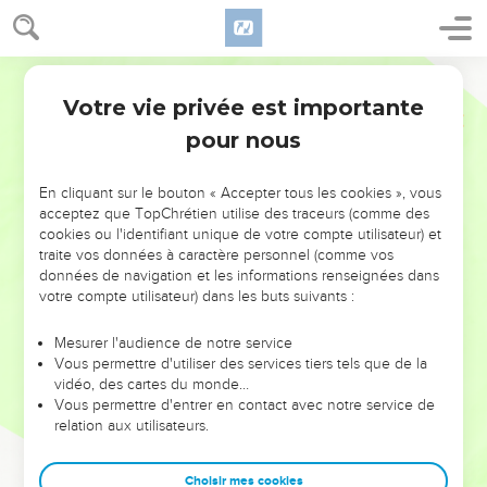
Votre vie privée est importante
pour nous
NE MANQUEZ PAS L’ÉVÉNEMENT
En cliquant sur le bouton « Accepter tous les cookies », vous
DE L’ANNÉE !
acceptez que TopChrétien utilise des traceurs (comme des
cookies ou l'identifiant unique de votre compte utilisateur) et
ET SI LEURS ERREURS POUVAIENT VOUS ÉVITER LES
traite vos données à caractère personnel (comme vos
VOTRES ?
données de navigation et les informations renseignées dans
votre compte utilisateur) dans les buts suivants :
On admire souvent les leaders pour leurs réussites, leur impact,
leur foi ou leur vision. Mais on voit moins les doutes, les erreurs
Mesurer l'audience de notre service
Vous permettre d'utiliser des services tiers tels que de la
et les saisons difficiles qu'ils ont traversés, alors même que ce
vidéo, des cartes du monde…
sont elles qui les ont façonnés.
Vous permettre d'entrer en contact avec notre service de
relation aux utilisateurs.
Dans cette conférence, leaders, entrepreneurs, et responsables
reviennent sur les erreurs marquantes de leur parcours et les
clés pour avancer avec plus de sagesse afin que leurs erreurs
Choisir mes cookies