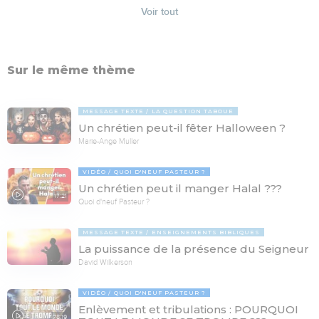
Voir tout
Sur le même thème
MESSAGE TEXTE
LA QUESTION TABOUE
Un chrétien peut-il fêter Halloween ?
Marie-Ange Muller
VIDÉO
QUOI D'NEUF PASTEUR ?
Un chrétien peut il manger Halal ???
17:21
Quoi d'neuf Pasteur ?
MESSAGE TEXTE
ENSEIGNEMENTS BIBLIQUES
La puissance de la présence du Seigneur
David Wilkerson
VIDÉO
QUOI D'NEUF PASTEUR ?
Enlèvement et tribulations : POURQUOI
78:19