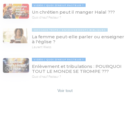
VIDÉO
QUOI D'NEUF PASTEUR ?
Un chrétien peut il manger Halal ???
17:21
Quoi d'neuf Pasteur ?
MESSAGE TEXTE
ENSEIGNEMENTS BIBLIQUES
La femme peut-elle parler ou enseigner
à l'église ?
Laurent Weiss
VIDÉO
QUOI D'NEUF PASTEUR ?
Enlèvement et tribulations : POURQUOI
78:19
TOUT LE MONDE SE TROMPE ???
Quoi d'neuf Pasteur ?
Voir tout