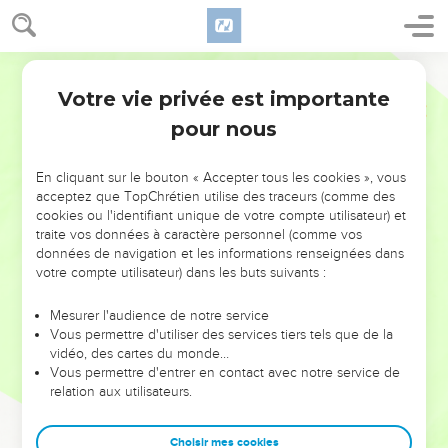
Votre vie privée est importante
pour nous
NE MANQUEZ PAS L’ÉVÉNEMENT
En cliquant sur le bouton « Accepter tous les cookies », vous
DE L’ANNÉE !
acceptez que TopChrétien utilise des traceurs (comme des
cookies ou l'identifiant unique de votre compte utilisateur) et
ET SI LEURS ERREURS POUVAIENT VOUS ÉVITER LES
traite vos données à caractère personnel (comme vos
VOTRES ?
données de navigation et les informations renseignées dans
votre compte utilisateur) dans les buts suivants :
On admire souvent les leaders pour leurs réussites, leur impact,
leur foi ou leur vision. Mais on voit moins les doutes, les erreurs
Mesurer l'audience de notre service
Vous permettre d'utiliser des services tiers tels que de la
et les saisons difficiles qu'ils ont traversés, alors même que ce
vidéo, des cartes du monde…
sont elles qui les ont façonnés.
Vous permettre d'entrer en contact avec notre service de
relation aux utilisateurs.
Dans cette conférence, leaders, entrepreneurs, et responsables
reviennent sur les erreurs marquantes de leur parcours et les
clés pour avancer avec plus de sagesse afin que leurs erreurs
Choisir mes cookies