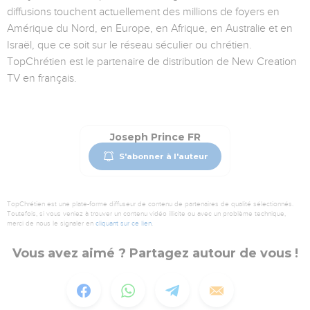
diffusions touchent actuellement des millions de foyers en
Amérique du Nord, en Europe, en Afrique, en Australie et en
Israël, que ce soit sur le réseau séculier ou chrétien.
TopChrétien est le partenaire de distribution de New Creation
TV en français.
Joseph Prince FR
S'abonner à l'auteur
TopChrétien est une plate-forme diffuseur de contenu de partenaires de qualité sélectionnés.
Toutefois, si vous veniez à trouver un contenu vidéo illicite ou avec un problème technique,
merci de nous le signaler en
cliquant sur ce lien
.
Vous avez aimé ? Partagez autour de vous !