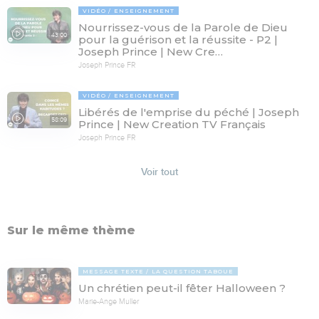
VIDÉO
ENSEIGNEMENT
Nourrissez-vous de la Parole de Dieu
43:00
pour la guérison et la réussite - P2 |
Joseph Prince | New Cre…
Joseph Prince FR
VIDÉO
ENSEIGNEMENT
Libérés de l'emprise du péché | Joseph
58:09
Prince | New Creation TV Français
Joseph Prince FR
Voir tout
Sur le même thème
MESSAGE TEXTE
LA QUESTION TABOUE
Un chrétien peut-il fêter Halloween ?
Marie-Ange Muller